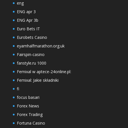
eng
ENG apr 3
ENG Apr 3b
Euro Bets IT
Eurobets Casino
eyamhalfmarathon.org.uk
Fairspin-casino
fanstyle.ru 1000
Femixal w aptece-24online.pl:
Femixal: Jakie składniki
fi
focus basari
Forex News
Forex Trading
Fortuna Casino