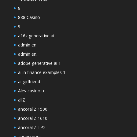
8
888 Casino
9
a16z generative ai
admin en
admin en.
adobe generative ai 1
ai in finance examples 1
ai-girlfriend
Alev casino tr
allZ
ancorallZ 1500
ancorallZ 1610
ancorallZ TP2
anonymous