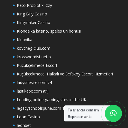
Keto Probiotix: Czy
King Billy Casino
Kingmaker Casino
Klondaika kazino, spēles un bonusi
Klubnika
kovcheg-club.com
krosswordist.net b
Küçükçekmece Escort
Küçükçekmece, Halkalı ve Sefaköy Escort Hizmetleri
ladysdesire.com z4
lastikabc.com (tr)
Leading online gaming sites in the UK
legacyschoolspune.com 1
Falar agora com um
Leon Casino
Representante
leonbet