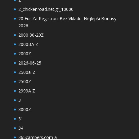
2_chickenroad.net.gr_10000
20 Eur Za Registraci Bez Vkladu: Nejlepší Bonusy
2026
2000 80-20Z
2000BA Z
2000Z
2026-06-25
2500allZ
2500Z
2999A Z
3
3000Z
31
34
365campers.com a