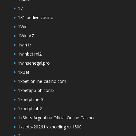
17
181-betlive casino
1Win
1Win AZ
1win tr
1winbet.ml2
1winsenegal.pro
1xBet
1xbet-online-casino.com
1xbetapp-ph.com3
1xbetph.net3
1xbetph.ph2
1xSlots Argentina Oficial Online Casino
1xslots-2026.trakholding.ru 1500
2