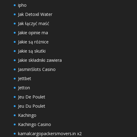
ipho
Jak Detoxil Water
Jak łączyć maść
Jakie opinie ma
Jakie są różnice
Jakie są skutki
Jakie składniki zawiera
JasminSlots Casino
Jettbet
Jetton
Jeu De Poulet
Jeu Du Poulet
Kachingo
Kachingo Casino
kamalcargopackersmovers.in x2