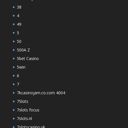
38
4
49
5
50
500A Z
5bet Casino
5win
6
7
7kcasinojam.co.com 4004
7Slots
7slots focus
7slots.nl
7slotscasino.uk