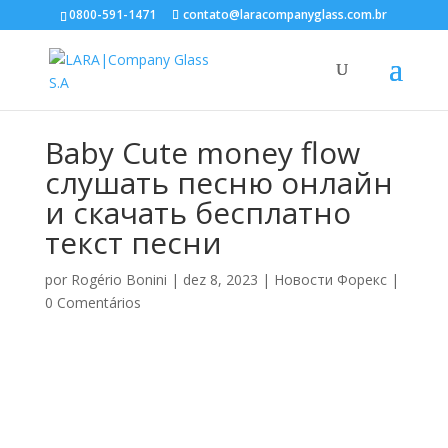
0800-591-1471
contato@laracompanyglass.com.br
Baby Cute money flow
слушать песню онлайн
и скачать бесплатно
текст песни
por
Rogério Bonini
|
dez 8, 2023
|
Новости Форекс
|
0 Comentários