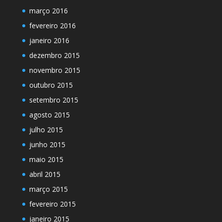
março 2016
fevereiro 2016
janeiro 2016
dezembro 2015
novembro 2015
outubro 2015
setembro 2015
agosto 2015
julho 2015
junho 2015
maio 2015
abril 2015
março 2015
fevereiro 2015
janeiro 2015