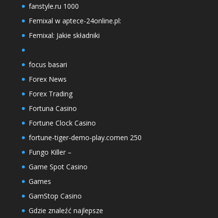
fanstyle.ru 1000
Femixal w aptece-24online.pl:
Femixal: Jakie składniki
focus basari
Forex News
Forex Trading
Fortuna Casino
Fortune Clock Casino
fortune-tiger-demo-play.comen 250
Fungo Killer –
Game Spot Casino
Games
GamStop Casino
Gdzie znaleźć najlepsze