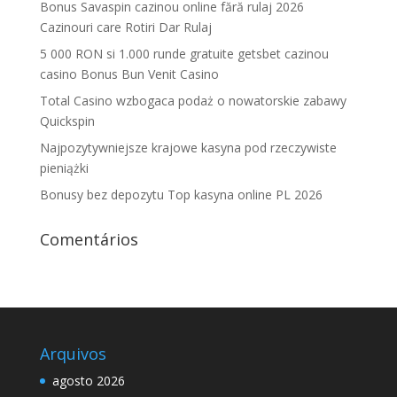
Bonus Savaspin cazinou online fără rulaj 2026
Cazinouri care Rotiri Dar Rulaj
5 000 RON si 1.000 runde gratuite getsbet cazinou
casino Bonus Bun Venit Casino
Total Casino wzbogaca podaż o nowatorskie zabawy
Quickspin
Najpozytywniejsze krajowe kasyna pod rzeczywiste
pieniążki
Bonusy bez depozytu Top kasyna online PL 2026
Comentários
Arquivos
agosto 2026