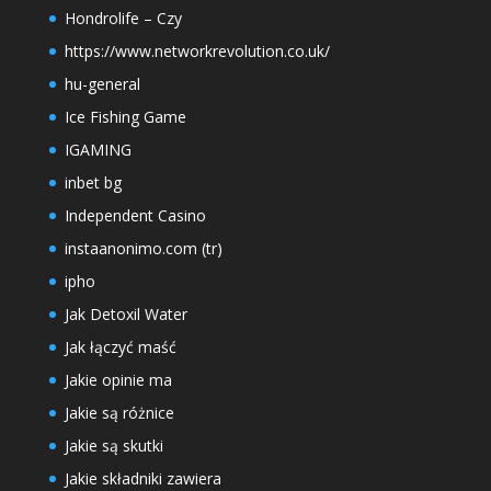
Hondrolife – Czy
https://www.networkrevolution.co.uk/
hu-general
Ice Fishing Game
IGAMING
inbet bg
Independent Casino
instaanonimo.com (tr)
ipho
Jak Detoxil Water
Jak łączyć maść
Jakie opinie ma
Jakie są różnice
Jakie są skutki
Jakie składniki zawiera