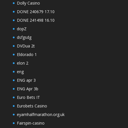
Dolly Casino
DONE 240679 17.10
DONE 241498 16.10
dopZ
dsfgsdg
DVDua 2t
Eldorado 1
elon 2
eng
ENG apr 3
ENG Apr 3b
Euro Bets IT
Eurobets Casino
eyamhalfmarathon.org.uk
Fairspin-casino