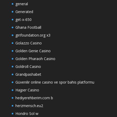
general
Generated
get-x-650
Ghana Football
girifoundation.org x3
Golazzo Casino
Golden Genie Casino
Golden Pharaoh Casino
Goldroll Casino
Grandpashabet
Güvenilir online casino ve spor bahis platformu
Hajper Casino
hediyerehberim.com b
herzmensch.eu2
Hondro Sol w