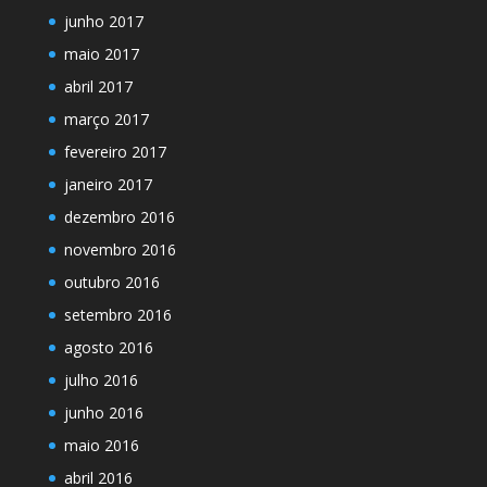
junho 2017
maio 2017
abril 2017
março 2017
fevereiro 2017
janeiro 2017
dezembro 2016
novembro 2016
outubro 2016
setembro 2016
agosto 2016
julho 2016
junho 2016
maio 2016
abril 2016