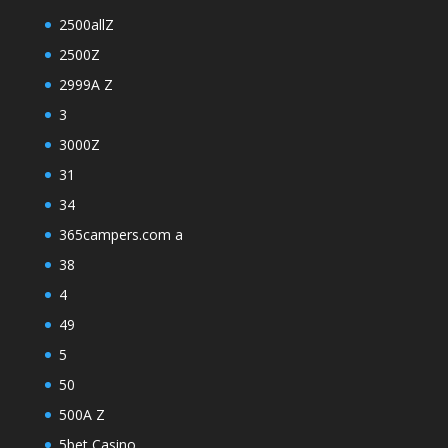
2500allZ
2500Z
2999A Z
3
3000Z
31
34
365campers.com a
38
4
49
5
50
500A Z
5bet Casino