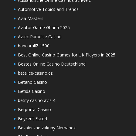
Ausländische Online Casinos Schweiz
Automotive Topics and Trends
Avia Masters
Aviator Game Ghana 2025
Aztec Paradise Casino
bancorallZ 1500
Best Online Casino Games for UK Players in 2025
Bestes Online Casino Deutschland
betalice-casino.cz
Betano Casino
Betida Casino
betify casino avis 4
Betportal Casino
Beykent Escort
Bezpieczne zakupy Nemanex