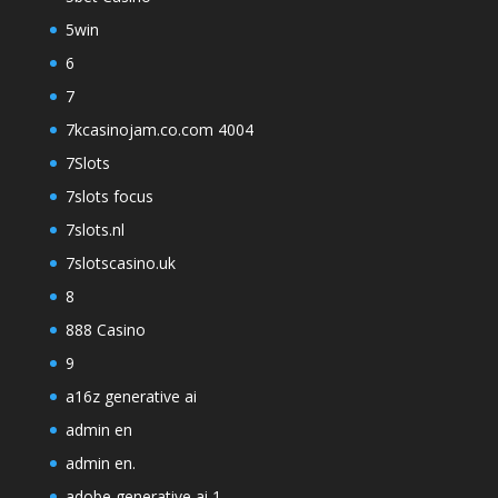
5win
6
7
7kcasinojam.co.com 4004
7Slots
7slots focus
7slots.nl
7slotscasino.uk
8
888 Casino
9
a16z generative ai
admin en
admin en.
adobe generative ai 1