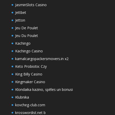
JasminSlots Casino
Jettbet
Jetton
Jeu De Poulet
Jeu Du Poulet
Kachingo
Kachingo Casino
kamalcargopackersmovers.in x2
Keto Probiotix: Czy
King Billy Casino
Kingmaker Casino
Klondaika kazino, spēles un bonusi
Klubnika
kovcheg-club.com
krosswordist.net b