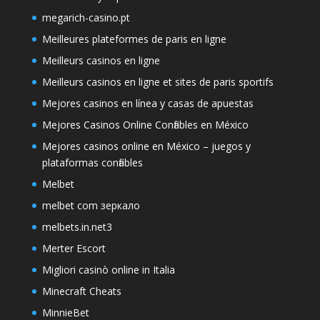
megarich-casino.pt
Meilleures plateformes de paris en ligne
Meilleurs casinos en ligne
Meilleurs casinos en ligne et sites de paris sportifs
Mejores casinos en línea y casas de apuestas
Mejores Casinos Online Confiables en México
Mejores casinos online en México – juegos y
plataformas confiables
Melbet
melbet com зеркало
melbets.in.net3
Merter Escort
Migliori casinò online in Italia
Minecraft Cheats
MinnieBet