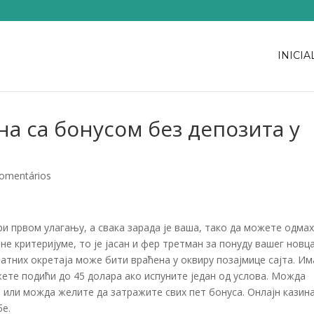
INICIA
на са бонусом без депозита у
omentários
и првом улагању, а свака зарада је ваша, тако да можете одмах
не критеријуме, то је јасан и фер третман за понуду вашег новца
латних окретаја може бити враћена у оквиру позајмице сајта. Им
жете подићи до 45 долара ако испуните један од услова.
Можда
а или можда желите да затражите свих пет бонуса. Онлајн казин
бе.