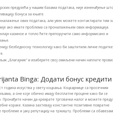
рских предузећа у нашим базама података, није изненађење што
тивацију бонуса за књиге.
оналажење ових података, али увек можете контактирати тим з
није ако имате проблема са проналажењем ових информација.
лајн казиное и топло ћете препоручити само информисано и
вање.
енију безбедносну технологију како би заштитили личне податке
е.
ељак „Благајник“ и изаберите свој омиљени начин наплате прови
rijanta Binga: Додати бонус кредити
ст година искуства у свету коцкања. Коцкарнице са просечним
љама, а оне које обично имају бесплатне процене како би се
. Пронађите начин да креирате трговачки налог и можете преду
бне кораке. Казина захтевају константне позитивне повратне
 проблеме и јаку репутацију на тржишту. Проблеми са обавеза