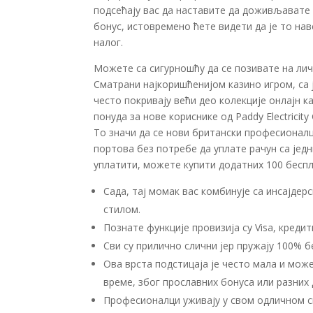
подсећају вас да наставите да доживљавате 
бонус, истовремено ћете видети да је то нав
налог.
Можете са сигурношћу да се позивате на лич
Сматрани најкоришћенијом казино игром, с
често покривају већи део колекције онлајн 
понуда за нове кориснике од Paddy Electrici
То значи да се нови британски професионал
портова без потребе да уплате рачун са једн
уплатити, можете купити додатних 100 беспл
Сада, тај момак вас комбинује са инсајдер
стилом.
Познате функције провизија су Visa, кредитна
Сви су прилично слични јер пружају 100% б
Ова врста подстицаја је често мала и може 
време, због прославних бонуса или разних 
Професионалци уживају у свом одличном с