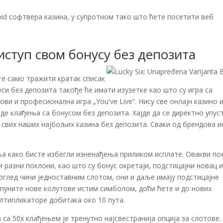
id софтвера казина, у супротном тако што ћете посетити веб
ступ свом бонусу без депозита
те само тражити кратак списак
си без депозита такође ће имати изузетке као што су игра са
ови и професионална игра „You've Live“. Нису све онлајн казино 
рде клађења са бонусом без депозита. Хајде да се директно упу
 свих наших најбољих казина без депозита. Сваки од брендова и
а како бисте избегли изненађења приликом исплате. Овакви по
 разни поклони, као што су бонус окретаји, подстицајни новац 
 поглед чини једноставним слотом, они и даље имају подстицајне
напуните нове колутове истим симболом, доћи ћете и до нових
типликаторе добитака око 10 пута.
са 50x клађењем је тренутно најсвестранија опција за слотове.