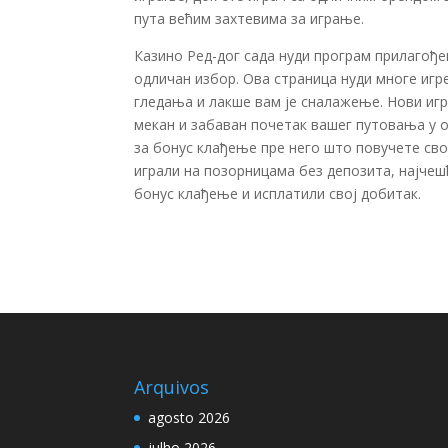
пута већим захтевима за играње.
Казино Ред-дог сада нуди програм прилагођен
одличан избор. Ова страница нуди многе игре
гледања и лакше вам је сналажење. Нови иг
мекан и забаван почетак вашег путовања у о
за бонус клађење пре него што повучете сво
играли на позорницама без депозита, најчеш
бонус клађење и исплатили свој добитак.
Arquivos
agosto 2026
julho 2026