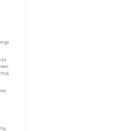
игре
стимо
спод
ени
и
 Па,