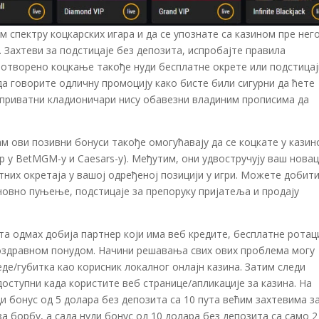
 спектру коцкарских игара и да се упознате са казином пре нег
. Захтеви за подстицаје без депозита, испробајте правила
а отворено коцкање такође нуди бесплатне окрете или подстица
да говорите одличну промоцију како бисте били сигурни да ћете
а приватни кладионичари нису обавезни владиним прописима да
ам ови позивни бонуси такође омогућавају да се коцкате у казин
р у BetMGM-у и Caesars-у). Међутим, они удвостручују ваш новац
тних окретаја у вашој одређеној позицији у игри. Можете добит
новно пуњење, подстицаје за препоруку пријатеља и продају
та одмах добија партнер који има веб кредите, бесплатне ротац
 поздравном понудом. Начини решавања свих ових проблема могу
де/губитка као корисник локалног онлајн казина. Затим следи
 доступни када користите веб странице/апликације за казина. На
и бонус од 5 долара без депозита са 10 пута већим захтевима з
а борбу, а сада нуди бонус од 10 долара без депозита са само 2