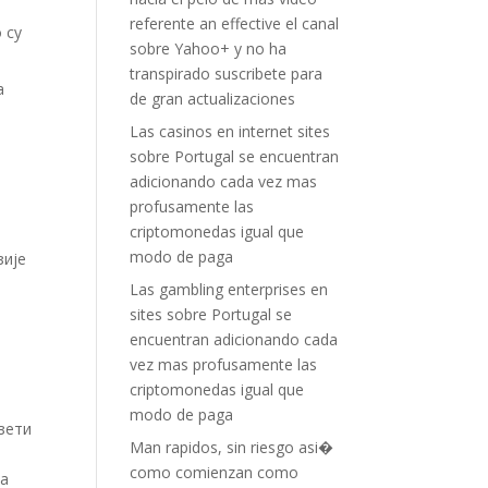
referente an effective el canal
 су
sobre Yahoo+ y no ha
transpirado suscribete para
а
de gran actualizaciones
Las casinos en internet sites
sobre Portugal se encuentran
adicionando cada vez mas
profusamente las
criptomonedas igual que
modo de paga
зије
Las gambling enterprises en
sites sobre Portugal se
encuentran adicionando cada
vez mas profusamente las
criptomonedas igual que
modo de paga
зети
Man rapidos, sin riesgo asi�
como comienzan como
ма