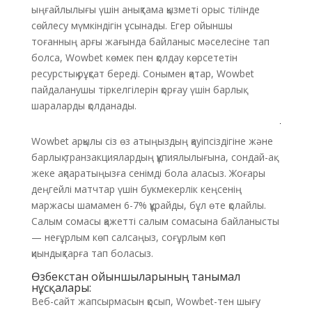
ыңғайлылығы үшін анықтама қызметі орыс тілінде
сөйлесу мүмкіндігін ұсынады. Егер ойыншы
тоғанның арғы жағында байланыс мәселесіне тап
болса, Wowbet көмек пен қолдау көрсететін
ресурстық рұқсат береді. Сонымен қатар, Wowbet
пайдаланушы тіркелгілерін қорғау үшін барлық
шараларды қолданады.
Wowbet арқылы сіз өз атыңыздың қауіпсіздігіне және
барлық транзакциялардың құпиялылығына, сондай-ақ
жеке ақпаратыңызға сенімді бола аласыз. Жоғары
деңгейлі матчтар үшін букмекерлік кеңсенің
маржасы шамамен 6-7% құрайды, бұл өте қолайлы.
Салым сомасы қажетті салым сомасына байланысты
— неғұрлым көп салсаңыз, соғұрлым көп
қиындықтарға тап боласыз.
Өзбекстан ойыншыларының танымал
нұсқалары:
Веб-сайт жапсырмасын қосып, Wowbet-тен шығу