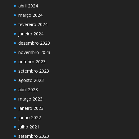
abril 2024
março 2024
fevereiro 2024
janeiro 2024
dezembro 2023
novembro 2023
outubro 2023
setembro 2023
agosto 2023
abril 2023
março 2023
janeiro 2023
junho 2022
julho 2021
setembro 2020