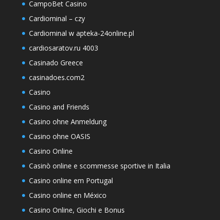
CampoBet Casino
Cardiominal – czy
Cardiominal w apteka-24online.pl
cardiosaratov.ru 4003
Casinado Greece
casinadoes.com2
Casino
Casino and Friends
Casino ohne Anmeldung
Casino ohne OASIS
Casino Online
Casinò online e scommesse sportive in Italia
Casino online em Portugal
Casino online en México
Casino Online, Giochi e Bonus