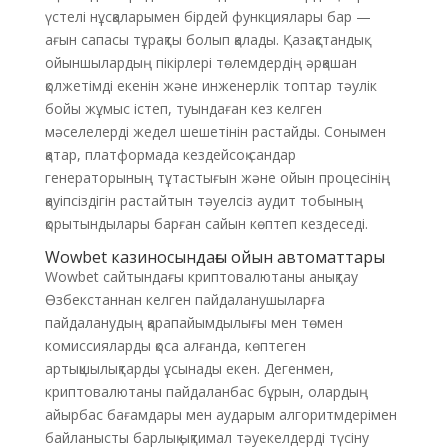
үстелі нұсқаларымен бірдей функциялары бар —
ағын сапасы тұрақты болып қалады. Қазақстандық
ойыншылардың пікірлері төлемдердің әрқашан
қолжетімді екенін және инженерлік топтар тәулік
бойы жұмыс істеп, туындаған кез келген
мәселелерді жедел шешетінін растайды. Сонымен
қатар, платформада кездейсоқ сандар
генераторының тұтастығын және ойын процесінің
қауіпсіздігін растайтын тәуелсіз аудит тобының
қорытындылары барған сайын көптеп кездеседі.
Wowbet казиносындағы ойын автоматтары
Wowbet сайтындағы криптовалютаны анықтау
Өзбекстаннан келген пайдаланушыларға
пайдаланудың қарапайымдылығы мен төмен
комиссияларды қоса алғанда, көптеген
артықшылықтарды ұсынады екен. Дегенмен,
криптовалютаны пайдаланбас бұрын, олардың
айырбас бағамдары мен аударым алгоритмдерімен
байланысты барлық ықтимал тәуекелдерді түсіну