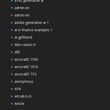
a16z generative ai
admin en
admin en.
adobe generative ai 1
ai in finance examples 1
ai-girlfriend
Alev casino tr
allZ
ancorallZ 1500
ancorallZ 1610
ancorallZ TP2
anonymous
APK
artcab.ru b
Article