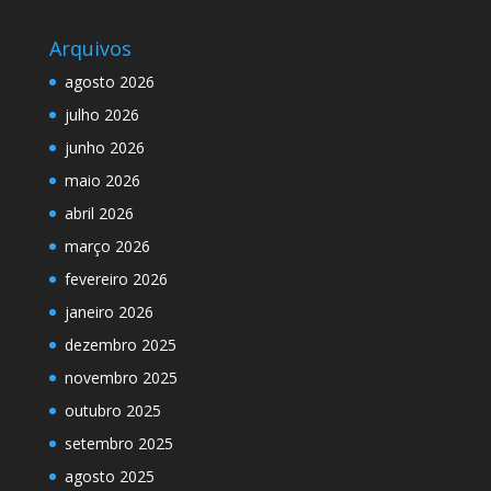
Arquivos
agosto 2026
julho 2026
junho 2026
maio 2026
abril 2026
março 2026
fevereiro 2026
janeiro 2026
dezembro 2025
novembro 2025
outubro 2025
setembro 2025
agosto 2025