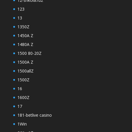
12-shkola.ru2
123
13
1350Z
1450A Z
1480A Z
1500 80-20Z
1500A Z
1500allZ
1500Z
16
1600Z
17
181-betlive casino
1Win