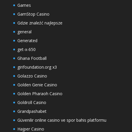
Games
GamStop Casino
Gdzie znaleźć najlepsze
general
Generated
get-x-650
Ghana Football
girifoundation.org x3
Golazzo Casino
Golden Genie Casino
Golden Pharaoh Casino
Goldroll Casino
Grandpashabet
Güvenilir online casino ve spor bahis platformu
Hajper Casino