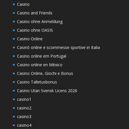
Casino
Casino and Friends
Casino ohne Anmeldung
Casino ohne OASIS
Casino Online
Casinò online e scommesse sportive in Italia
Casino online em Portugal
Casino online en México
Casino Online, Giochi e Bonus
Casino Talletusbonus
Casino Utan Svensk Licens 2026
casino1
casino2
casino3
casino4