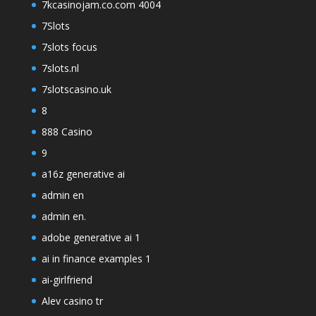
7kcasinojam.co.com 4004
7Slots
7slots focus
7slots.nl
7slotscasino.uk
8
888 Casino
9
a16z generative ai
admin en
admin en.
adobe generative ai 1
ai in finance examples 1
ai-girlfriend
Alev casino tr