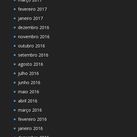
fevereiro 2017
janeiro 2017
dezembro 2016
novembro 2016
outubro 2016
setembro 2016
agosto 2016
julho 2016
junho 2016
maio 2016
abril 2016
março 2016
fevereiro 2016
janeiro 2016