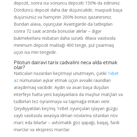
depozit, sonra isə sonuncu depoziti 150%-də edirsiniz.
Dördüncü depozit daha dar düşüncəlidir, məqsədi başa
düşürsünüz və həmçinin 200% bonus qazanırsınız.
Bundan əlavə, oyunçular Avantgarde-da tətbiqdən
sonra 72 saat ərzində bonuslar alırlar – digər
bukmekerlərə nisbətən daha sürətli. Əlavə vasitəsilə
minimum depozit məbləği 400 tenge, pul çıxarmaq
üçün isə min tengedir.
Pilotun dairəvi tarix cədvəlini necə əldə etmək
olar?
Nəticələri nəzərdən keçirməyi unutmayın, çünki
1xbet
az
nümunələri aşkar etmək üçün əvvəlki raundları
araşdırmaq vacibdir. Aydın və asan başa düşülən
interfeys hətta yeni başlayanlara da məşhur matçları və
tədbirləri tez öyrənməyə və tapmağa imkan verir.
Qeydiyyatdan keçmiş 1xBet oyunçuları işləyən güzgü
saytı vasitəsilə aviasiya idman növlərinə istənilən növ
mərc edə bilərlər – avtomatik göz qapağı, baqaj, fərdi
mərclər və ekspress mərclər.