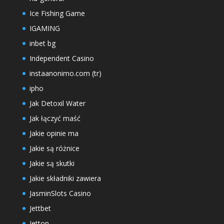
Ice Fishing Game
IGAMING
inbet bg
Independent Casino
instaanonimo.com (tr)
ipho
Jak Detoxil Water
Jak łączyć maść
Jakie opinie ma
Jakie są różnice
Jakie są skutki
Jakie składniki zawiera
JasminSlots Casino
Jettbet
Jetton