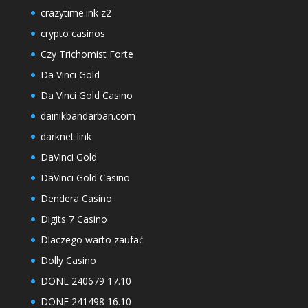
crazytime.ink z2
crypto casinos
Czy Trichomist Forte
Da Vinci Gold
Da Vinci Gold Casino
dainikbandarban.com
darknet link
DaVinci Gold
DaVinci Gold Casino
Dendera Casino
Digits 7 Casino
Dlaczego warto zaufać
Dolly Casino
DONE 240679 17.10
DONE 241498 16.10