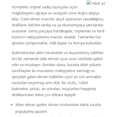
Kompleks orijinal sadiq oyunçular üçün
məğlubiyyətə uğraya və vəziyyəti sona doğru dəyişə
bilər. Canlı idman mərcləri qeyd oyununun savadlılığına,
draftların (MOBA-larda) və ya ekonomiyaya (atıcılarda)
əsaslanır. Geniş parçaya handikaplar, toplamlar və fərdi
investor nailiyyətlərinə mərclər daxildir. Tamamilə hər
qitədən çempionatlar, milli liqalar və Avropa kubokları.
Bukmekerdən aktiv hərəkətləri və düşünülmüş təklifləri
tez bir zamanda əldə etmək üçün əsas səhifədə qəbul
edin və imzalayın. Bundan əlavə, burada Allah şirkətin
tərəfdaşları ilə məsələnin mahiyyətinə varmağı və
qarşıdan gələn idman tədbirləri üçün ən son əmsalları
nəzərdən keçirməyi əmr etdi. Bir sözlə, 1xBet
bukmeker şirkəti, ən azından, müştəriləri haqqında
dediklərindən daha çox etibara layiqdir.
Kiber idman qədim idman növlərindən daha sürətlə
populyarlıq qazanır.