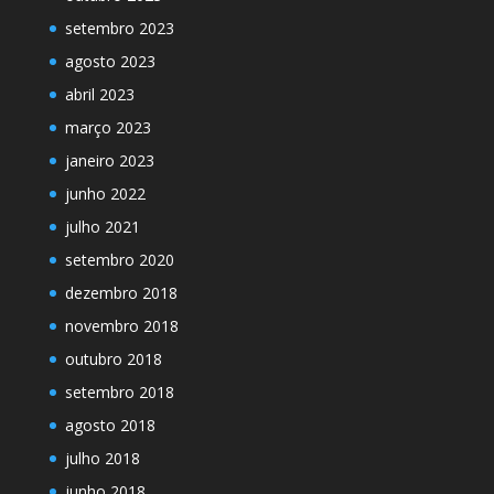
setembro 2023
agosto 2023
abril 2023
março 2023
janeiro 2023
junho 2022
julho 2021
setembro 2020
dezembro 2018
novembro 2018
outubro 2018
setembro 2018
agosto 2018
julho 2018
junho 2018