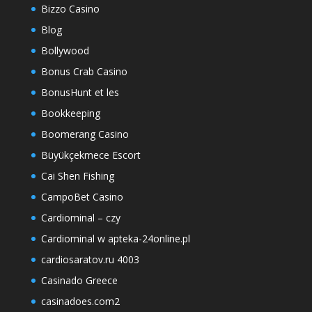
Bizzo Casino
Blog
Bollywood
Bonus Crab Casino
BonusHunt et les
Bookkeeping
Boomerang Casino
Büyükçekmece Escort
Cai Shen Fishing
CampoBet Casino
Cardiominal – czy
Cardiominal w apteka-24online.pl
cardiosaratov.ru 4003
Casinado Greece
casinadoes.com2