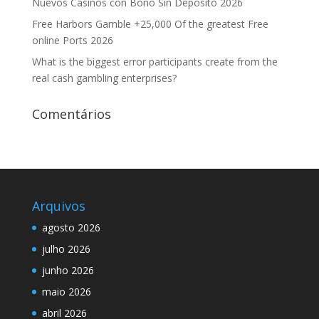
Nuevos Casinos con Bono Sin Depósito 2026
Free Harbors Gamble +25,000 Of the greatest Free
online Ports 2026
What is the biggest error participants create from the
real cash gambling enterprises?
Comentários
Arquivos
agosto 2026
julho 2026
junho 2026
maio 2026
abril 2026