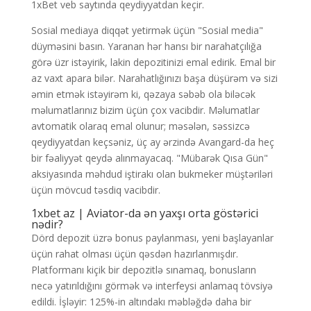
1xBet veb saytında qeydiyyatdan keçir.
Sosial mediaya diqqət yetirmək üçün "Sosial media"
düyməsini basın.
Yaranan hər hansı bir narahatçılığa
görə üzr istəyirik, lakin depozitinizi emal edirik. Emal bir
az vaxt apara bilər. Narahatlığınızı başa düşürəm və sizi
əmin etmək istəyirəm ki, qəzaya səbəb ola biləcək
məlumatlarınız bizim üçün çox vacibdir. Məlumatlar
avtomatik olaraq emal olunur; məsələn, səssizcə
qeydiyyatdan keçsəniz, üç ay ərzində Avangard-da heç
bir fəaliyyət qeydə alınmayacaq. "Mübarək Qısa Gün"
aksiyasında məhdud iştirakı olan bukmeker müştəriləri
üçün mövcud təsdiq vacibdir.
1xbet az | Aviator-da ən yaxşı orta göstərici
nədir?
Dörd depozit üzrə bonus paylanması, yeni başlayanlar
üçün rahat olması üçün qəsdən hazırlanmışdır.
Platformanı kiçik bir depozitlə sınamaq, bonusların
necə yatırıldığını görmək və interfeysi anlamaq tövsiyə
edildi. İşləyir: 125%-in altındakı məbləğdə daha bir