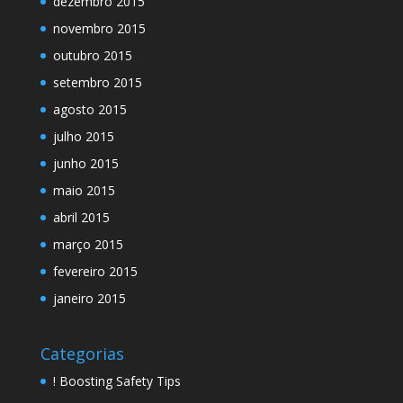
dezembro 2015
novembro 2015
outubro 2015
setembro 2015
agosto 2015
julho 2015
junho 2015
maio 2015
abril 2015
março 2015
fevereiro 2015
janeiro 2015
Categorias
! Boosting Safety Tips