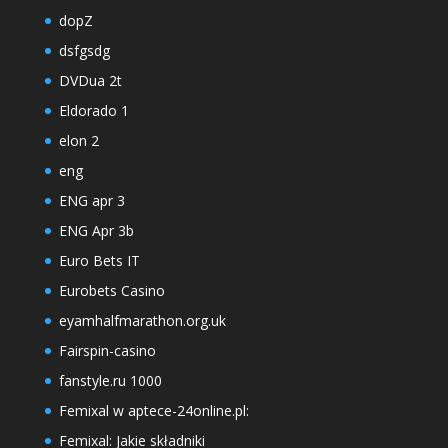
dopZ
dsfgsdg
DVDua 2t
Eldorado 1
elon 2
eng
ENG apr 3
ENG Apr 3b
Euro Bets IT
Eurobets Casino
eyamhalfmarathon.org.uk
Fairspin-casino
fanstyle.ru 1000
Femixal w aptece-24online.pl:
Femixal: Jakie składniki