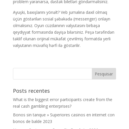
problem yaranarsa, dəstək biletləri göndərməlisiniz.
Ayuşki, baxışlarını yönəlt? Veb jurnalına daxil olmaq
üçün göstərilən sosial şəbəkədə (messenger) onlayn
olmalısınız. Oyun cüzdanının valyutasını birbaşa
qeydiyyat formasında dəyişə bilərsiniz. Peşə tərəfindən
təklif olunan orijinal mükafat çevrilmiş formatda yerli
valyutanın müvafiq hərfi ilə göstərilir.
Posts recentes
What is the biggest error participants create from the
real cash gambling enterprises?
Bonos sin tanque » Superiores casinos en internet con
bonos de balde 2023