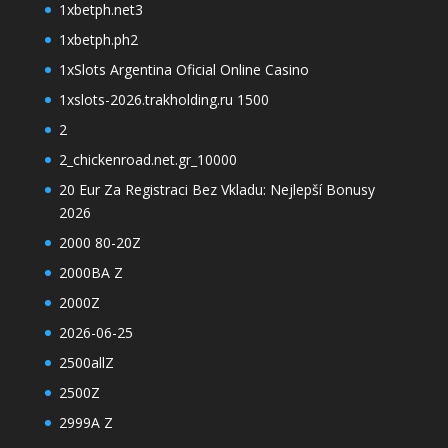
1xbetph.net3
1xbetph.ph2
1xSlots Argentina Oficial Online Casino
1xslots-2026.trakholding.ru 1500
2
2_chickenroad.net.gr_10000
20 Eur Za Registraci Bez Vkladu: Nejlepší Bonusy
2026
2000 80-20Z
2000BA Z
2000Z
2026-06-25
2500allZ
2500Z
2999A Z