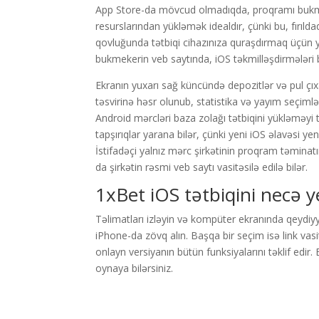
App Store-da mövcud olmadıqda, proqramı bukme
resurslarından yükləmək idealdır, çünki bu, fırılda
qovluğunda tətbiqi cihazınıza quraşdırmaq üçün yal
bukmekerin veb saytında, iOS təkmilləşdirmələri 
Ekranın yuxarı sağ küncündə depozitlər və pul çı
təsvirinə həsr olunub, statistika və yayım seçimləri
Android mərcləri baza zolağı tətbiqini yükləməyi
tapşırıqlar yarana bilər, çünki yeni iOS əlavəsi yen
İstifadəçi yalnız mərc şirkətinin proqram təmina
da şirkətin rəsmi veb saytı vasitəsilə edilə bilər.
1xBet iOS tətbiqini necə y
Təlimatları izləyin və kompüter ekranında qeydiy
iPhone-da zövq alın. Başqa bir seçim isə link vas
onlayn versiyanın bütün funksiyalarını təklif edir
oynaya bilərsiniz.