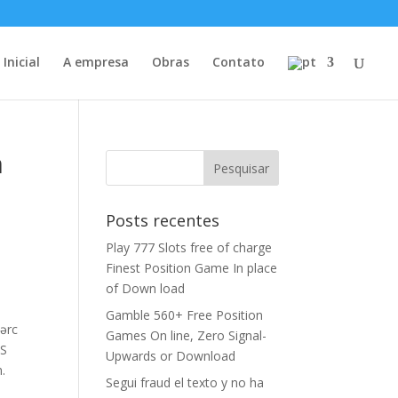
Inicial
A empresa
Obras
Contato
n
Posts recentes
Play 777 Slots free of charge
Finest Position Game In place
of Down load
Gamble 560+ Free Position
Mərc
Games On line, Zero Signal-
OS
Upwards or Download
n.
Segui fraud el texto y no ha