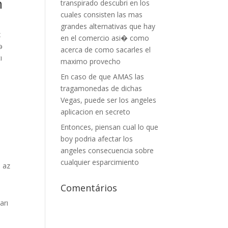
n
transpirado descubri en los
cuales consisten las mas
grandes alternativas que hay
x
en el comercio asi� como
ə
acerca de como sacarles el
ı
maximo provecho
En caso de que AMAS las
tragamonedas de dichas
Vegas, puede ser los angeles
aplicacion en secreto
Entonces, piensan cual lo que
boy podria afectar los
angeles consecuencia sobre
cualquier esparcimiento
Comentários
arı