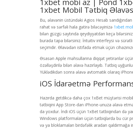
1xbet mobi az | Pond 1xb
1xbet Mobil Tətbiq Əlavəs
Bu, əlavənin üstündəki Agios Hesab sandığından t
rahat və sərfəli hala gətirə biləcəyinizə
1xbet mob
bilən güzgü saytında qeydiyyatdan keçə bilərsi
burada tapa bilərsiniz. İntuitiv interfeysi və sürət
seçimdir. Əlavədən istifadə etmək üçün cihazınızd
Əsasən Apple məhsullarına diqqət yetirənlər üçü
özəlləşdirilə bilən əlavə hazırlayıb. Tətbiq uyğu
Yüklədikdən sonra əlavə avtomatik olaraq iPhone-
iOS İdarəetmə Performans
Hazırda getdikcə daha çox 1xBet müştərisi mobil
tətbiqini App Store-dan iPhone-unuza əlavə etməy
da yoxdur. İndi iOS üçün 1xBet tətbiqindən də yar
Windows platformaları üçün tətbiqlərdə bu cür pro
və ya bloklamaları birdəfəlik aradan qaldırmağa i