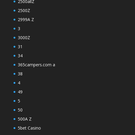
2500allZ
2500Z
2999A Z
3
3000Z
31
34
365campers.com a
38
4
49
5
50
500A Z
5bet Casino