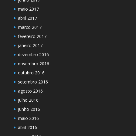
maio 2017
abril 2017
março 2017
fevereiro 2017
janeiro 2017
dezembro 2016
novembro 2016
outubro 2016
setembro 2016
agosto 2016
julho 2016
junho 2016
maio 2016
abril 2016