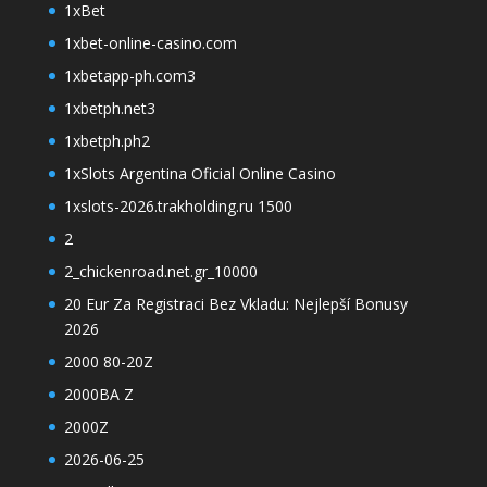
1xBet
1xbet-online-casino.com
1xbetapp-ph.com3
1xbetph.net3
1xbetph.ph2
1xSlots Argentina Oficial Online Casino
1xslots-2026.trakholding.ru 1500
2
2_chickenroad.net.gr_10000
20 Eur Za Registraci Bez Vkladu: Nejlepší Bonusy
2026
2000 80-20Z
2000BA Z
2000Z
2026-06-25