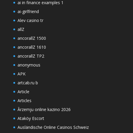
ai in finance examples 1
ai-girlfriend
Alev casino tr
allZ
ancorallZ 1500
ancorallZ 1610
ancorallZ TP2
anonymous
APK
artcab.ru b
Article
Articles
Ārzemju online kazino 2026
Ataköy Escort
Ausländische Online Casinos Schweiz