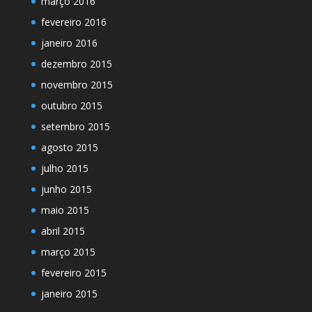
março 2016
fevereiro 2016
janeiro 2016
dezembro 2015
novembro 2015
outubro 2015
setembro 2015
agosto 2015
julho 2015
junho 2015
maio 2015
abril 2015
março 2015
fevereiro 2015
janeiro 2015