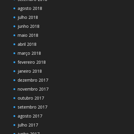
agosto 2018
julho 2018
junho 2018
maio 2018
abril 2018
março 2018
fevereiro 2018
janeiro 2018
dezembro 2017
novembro 2017
outubro 2017
setembro 2017
agosto 2017
julho 2017
junho 2017