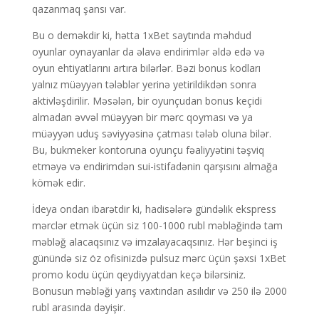
qazanmaq şansı var.
Bu o deməkdir ki, hətta 1xBet saytında məhdud
oyunlar oynayanlar da əlavə endirimlər əldə edə və
oyun ehtiyatlarını artıra bilərlər. Bəzi bonus kodları
yalnız müəyyən tələblər yerinə yetirildikdən sonra
aktivləşdirilir. Məsələn, bir oyunçudan bonus keçidi
almadan əvvəl müəyyən bir mərc qoyması və ya
müəyyən uduş səviyyəsinə çatması tələb oluna bilər.
Bu, bukmeker kontoruna oyunçu fəaliyyətini təşviq
etməyə və endirimdən sui-istifadənin qarşısını almağa
kömək edir.
İdeya ondan ibarətdir ki, hadisələrə gündəlik ekspress
mərclər etmək üçün siz 100-1000 rubl məbləğində tam
məbləğ alacaqsınız və imzalayacaqsınız. Hər beşinci iş
günündə siz öz ofisinizdə pulsuz mərc üçün şəxsi 1xBet
promo kodu üçün qeydiyyatdan keçə bilərsiniz.
Bonusun məbləği yarış vaxtından asılıdır və 250 ilə 2000
rubl arasında dəyişir.