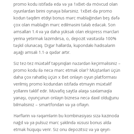
promo kodu istifadə edə və ya 1xBet-də mövcud olan
oyunlardan birini oynaya bilərsiniz. 1xBet-də promo
kodun təqdim etdiyi bonus mərc məbləğindən beş dəfə
çox olan məbləğin mərc edilməsini tələb edəcək.
Son
əmsalları 1.4 və ya daha yüksək olan ekspress mərcləri
yerinə yetirmək lazımdırsa, o, depozit vasitəsilə 100%
təşkil olunacaq. Digər hallarda, kupondakı hadisələrin
aşağı əmsalı 1.1-ə qədər artır.
Siz tez-tez müxtəlif tapşırıqları nəzərdən keçirməlisiniz –
promo kodu ilə necə mərc etmək olar? Müştəriləri üçün
daha çox rahatlıq üçün x Bet onlayn oyun platforması
verilmiş promo kodundan istifadə etməyin müxtəlif
yollarını təklif edir. Müvafiq saytla əlaqə saxlamaqla
yanaşı, oyunçunun onlayn biznesə necə daxil olduğunu
bilməlisiniz – smartfondan və ya oflayn.
Hərflərin və rəqəmlərin bu kombinasiyası sizə kazinoda
nağd və ya pulsuz mərc şəklində xüsusi bonus əldə
etmək hüququ verir. Siz onu depozitsiz və ya qeyri-