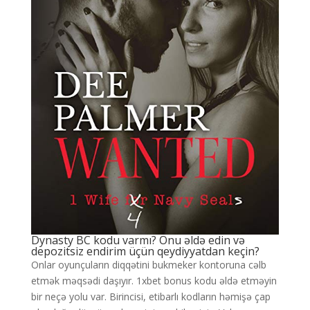
Dynasty BC kodu varmı? Onu əldə edin və
depozitsiz endirim üçün qeydiyyatdan keçin?
Onlar oyunçuların diqqətini bukmeker kontoruna cəlb
etmək məqsədi daşıyır. 1xbet bonus kodu əldə etməyin
bir neçə yolu var. Birincisi, etibarlı kodların həmişə çap