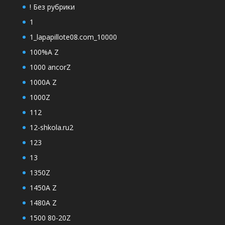
! Без рубрики
1
1_lapapillote08.com_10000
100%A Z
1000 ancorZ
1000A Z
1000Z
112
12-shkola.ru2
123
13
1350Z
1450A Z
1480A Z
1500 80-20Z