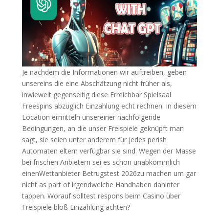
Je nachdem die Informationen wir auftreiben, geben
unsereins die eine Abschätzung nicht früher als,
inwieweit gegenseitig diese Erreichbar Spielsaal
Freespins abzüglich Einzahlung echt rechnen. In diesem
Location ermitteln unsereiner nachfolgende
Bedingungen, an die unser Freispiele geknüpft man
sagt, sie seien unter anderem für jedes perish
Automaten eltern verfügbar sie sind. Wegen der Masse
bei frischen Anbietern sei es schon unabkömmlich
einenWettanbieter Betrugstest 2026zu machen um gar
nicht as part of irgendwelche Handhaben dahinter
tappen. Worauf solltest respons beim Casino über
Freispiele bloß Einzahlung achten?