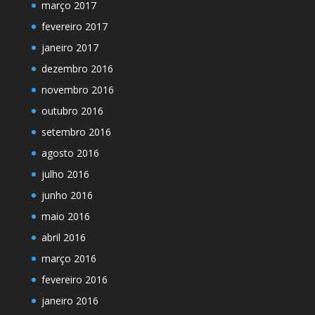
março 2017
fevereiro 2017
janeiro 2017
dezembro 2016
novembro 2016
outubro 2016
setembro 2016
agosto 2016
julho 2016
junho 2016
maio 2016
abril 2016
março 2016
fevereiro 2016
janeiro 2016