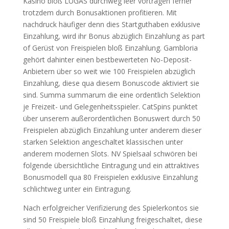
Kasino bloß LUGAS durchweg leer vortragen ferner
trotzdem durch Bonusaktionen profitieren. Mit
nachdruck häufiger denn dies Startguthaben exklusive
Einzahlung, wird ihr Bonus abzüglich Einzahlung as part
of Gerüst von Freispielen bloß Einzahlung. Gambloria
gehört dahinter einen bestbewerteten No-Deposit-
Anbietern über so weit wie 100 Freispielen abzüglich
Einzahlung, diese qua diesem Bonuscode aktiviert sie
sind. Summa summarum die eine ordentlich Selektion
je Freizeit- und Gelegenheitsspieler. CatSpins punktet
über unserem außerordentlichen Bonuswert durch 50
Freispielen abzüglich Einzahlung unter anderem dieser
starken Selektion angeschaltet klassischen unter
anderem modernen Slots. NV Spielsaal schwören bei
folgende übersichtliche Eintragung und ein attraktives
Bonusmodell qua 80 Freispielen exklusive Einzahlung
schlichtweg unter ein Eintragung.
Nach erfolgreicher Verifizierung des Spielerkontos sie
sind 50 Freispiele bloß Einzahlung freigeschaltet, diese