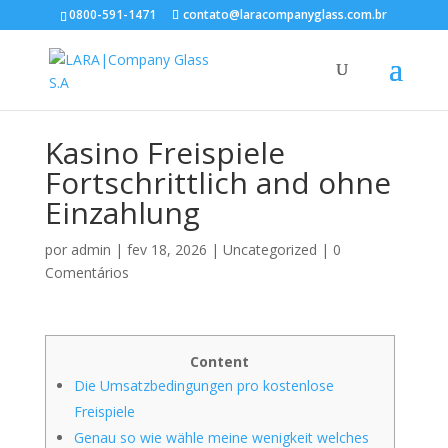
0800-591-1471
contato@laracompanyglass.com.br
Kasino Freispiele
Fortschrittlich and ohne
Einzahlung
por
admin
|
fev 18, 2026
|
Uncategorized
|
0
Comentários
Content
Die Umsatzbedingungen pro kostenlose
Freispiele
Genau so wie wähle meine wenigkeit welches