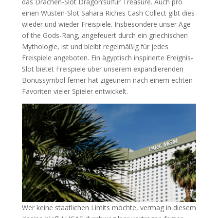
das Drachen-Slot Dragon’sulfur Treasure. Auch pro
einen Wüsten-Slot Sahara Riches Cash Collect gibt dies
wieder und wieder Freispiele. Insbesondere unser Age
of the Gods-Rang, angefeuert durch ein griechischen
Mythologie, ist und bleibt regelmäßig für jedes
Freispiele angeboten. Ein ägyptisch inspirierte Ereignis-
Slot bietet Freispiele über unserem expandierenden
Bonussymbol ferner hat zigeunern nach einem echten
Favoriten vieler Spieler entwickelt.
Wer keine staatlichen Limits möchte, vermag in diesem