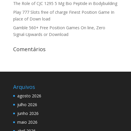
The Role of CJC 1295 5 Mg Bio Peptide in Bodybuilding
Play 777 Slots free of charge Finest Position Game In
place of Down load
Gamble 560+ Free Position Games On line, Zero
Signal-Upwards or Download
Comentários
Arquivos
agosto 2026
julho 2026
junho 2026
maio 2026
abril 2026