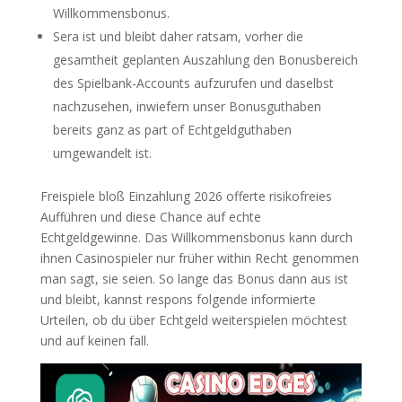
Willkommensbonus.
Sera ist und bleibt daher ratsam, vorher die
gesamtheit geplanten Auszahlung den Bonusbereich
des Spielbank-Accounts aufzurufen und daselbst
nachzusehen, inwiefern unser Bonusguthaben
bereits ganz as part of Echtgeldguthaben
umgewandelt ist.
Freispiele bloß Einzahlung 2026 offerte risikofreies
Aufführen und diese Chance auf echte
Echtgeldgewinne. Das Willkommensbonus kann durch
ihnen Casinospieler nur früher within Recht genommen
man sagt, sie seien. So lange das Bonus dann aus ist
und bleibt, kannst respons folgende informierte
Urteilen, ob du über Echtgeld weiterspielen möchtest
und auf keinen fall.