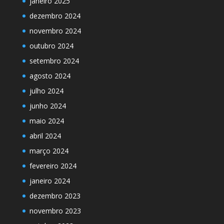
janeiro 2025
dezembro 2024
novembro 2024
outubro 2024
setembro 2024
agosto 2024
julho 2024
junho 2024
maio 2024
abril 2024
março 2024
fevereiro 2024
janeiro 2024
dezembro 2023
novembro 2023