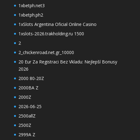
1xbetph.net3
1xbetph.ph2
1xSlots Argentina Oficial Online Casino
1xslots-2026.trakholding.ru 1500
2
2_chickenroad.net.gr_10000
20 Eur Za Registraci Bez Vkladu: Nejlepší Bonusy
2026
2000 80-20Z
2000BA Z
2000Z
2026-06-25
2500allZ
2500Z
2999A Z