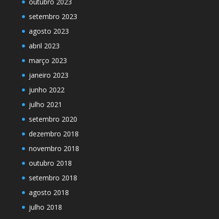
outubro 2023
setembro 2023
agosto 2023
abril 2023
março 2023
janeiro 2023
junho 2022
julho 2021
setembro 2020
dezembro 2018
novembro 2018
outubro 2018
setembro 2018
agosto 2018
julho 2018