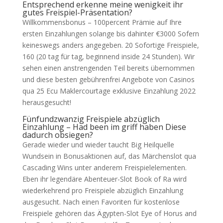
Entsprechend erkenne meine wenigkeit ihr
gutes Freispiel-Präsentation?
Willkommensbonus – 100percent Prämie auf Ihre
ersten Einzahlungen solange bis dahinter €3000 Sofern
keineswegs anders angegeben. 20 Sofortige Freispiele,
160 (20 tag für tag, beginnend inside 24 Stunden). Wir
sehen einen anstrengenden Teil bereits übernommen
und diese besten gebührenfrei Angebote von Casinos
qua 25 Ecu Maklercourtage exklusive Einzahlung 2022
herausgesucht!
Fünfundzwanzig Freispiele abzüglich
Einzahlung – Had been im griff haben Diese
dadurch obsiegen?
Gerade wieder und wieder taucht Big Heilquelle
Wundsein in Bonusaktionen auf, das Märchenslot qua
Cascading Wins unter anderem Freispielelementen.
Eben ihr legendäre Abenteuer-Slot Book of Ra wird
wiederkehrend pro Freispiele abzüglich Einzahlung
ausgesucht. Nach einen Favoriten für kostenlose
Freispiele gehören das Ägypten-Slot Eye of Horus and