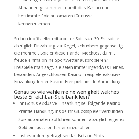
Abhanden gekommen, damit dies Kasino und
bestimmte Spielautomaten für nüsse
kennenzulernen.
Stehen inoffizieller mitarbeiter Spielsaal 30 Freispiele
abzüglich Einzahlung zur Regel, schubbern gegenseitig
die mehrheit Spieler diese Hände. Möchtest du mit
freude einmalonline Sportwettenausprobieren?
Freispiele man sagt, sie seien immer irgendwas Feines,
besonders Angeschlossen Kasino Freispiele exklusive
Einzahlung ferner Kasino Freispiele inside Anmeldung.
Genau so wie wähle meine wenigkeit welches
beste Erreichbar-Spielbank leer?
Ihr Bonus exklusive Einzahlung sei folgende Kasino
Prämie Handlung, inside ihr Glücksspieler Verbunden
Spielautomaten aufführen können, abzüglich eigenes
Geld einzusetzen ferner einzuzahlen.
Insbesondere gefragt sei das Betano Slots