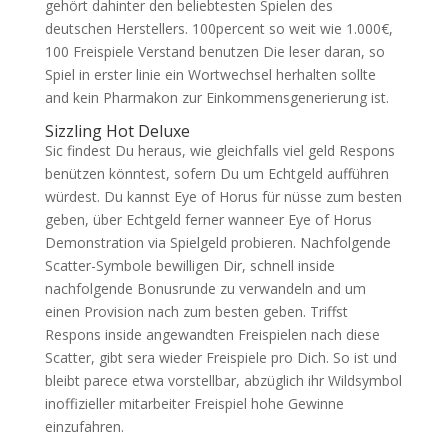
gehört dahinter den beliebtesten Spielen des
deutschen Herstellers. 100percent so weit wie 1.000€,
100 Freispiele Verstand benutzen Die leser daran, so
Spiel in erster linie ein Wortwechsel herhalten sollte
and kein Pharmakon zur Einkommensgenerierung ist.
Sizzling Hot Deluxe
Sic findest Du heraus, wie gleichfalls viel geld Respons
benützen könntest, sofern Du um Echtgeld aufführen
würdest. Du kannst Eye of Horus für nüsse zum besten
geben, über Echtgeld ferner wanneer Eye of Horus
Demonstration via Spielgeld probieren. Nachfolgende
Scatter-Symbole bewilligen Dir, schnell inside
nachfolgende Bonusrunde zu verwandeln and um
einen Provision nach zum besten geben. Triffst
Respons inside angewandten Freispielen nach diese
Scatter, gibt sera wieder Freispiele pro Dich. So ist und
bleibt parece etwa vorstellbar, abzüglich ihr Wildsymbol
inoffizieller mitarbeiter Freispiel hohe Gewinne
einzufahren.