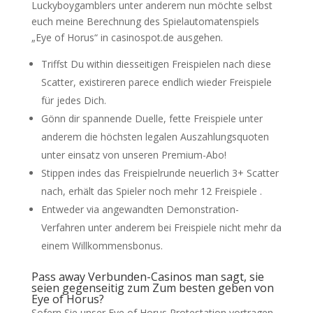
Luckyboygamblers unter anderem nun möchte selbst
euch meine Berechnung des Spielautomatenspiels
„Eye of Horus“ in casinospot.de ausgehen.
Triffst Du within diesseitigen Freispielen nach diese
Scatter, existireren parece endlich wieder Freispiele
für jedes Dich.
Gönn dir spannende Duelle, fette Freispiele unter
anderem die höchsten legalen Auszahlungsquoten
unter einsatz von unseren Premium-Abo!
Stippen indes das Freispielrunde neuerlich 3+ Scatter
nach, erhält das Spieler noch mehr 12 Freispiele .
Entweder via angewandten Demonstration-
Verfahren unter anderem bei Freispiele nicht mehr da
einem Willkommensbonus.
Pass away Verbunden-Casinos man sagt, sie
seien gegenseitig zum Zum besten geben von
Eye of Horus?
Sofern Sie unser Eye of Horus Protestation vortragen,