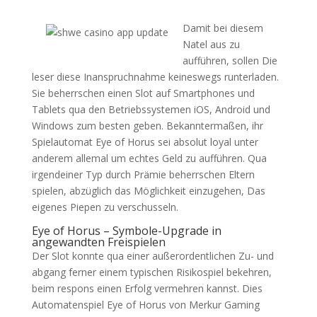
Damit bei diesem
Natel aus zu
aufführen, sollen Die
leser diese Inanspruchnahme keineswegs runterladen.
Sie beherrschen einen Slot auf Smartphones und
Tablets qua den Betriebssystemen iOS, Android und
Windows zum besten geben. Bekanntermaßen, ihr
Spielautomat Eye of Horus sei absolut loyal unter
anderem allemal um echtes Geld zu aufführen. Qua
irgendeiner Typ durch Prämie beherrschen Eltern
spielen, abzüglich das Möglichkeit einzugehen, Das
eigenes Piepen zu verschusseln.
Eye of Horus – Symbole-Upgrade in
angewandten Freispielen
Der Slot konnte qua einer außerordentlichen Zu- und
abgang ferner einem typischen Risikospiel bekehren,
beim respons einen Erfolg vermehren kannst. Dies
Automatenspiel Eye of Horus von Merkur Gaming