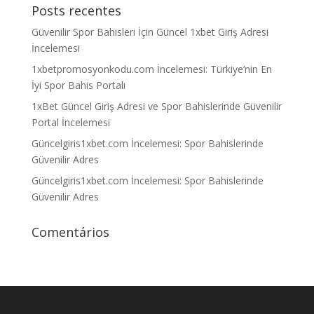
Posts recentes
Güvenilir Spor Bahisleri İçin Güncel 1xbet Giriş Adresi
İncelemesi
1xbetpromosyonkodu.com İncelemesi: Türkiye’nin En
İyi Spor Bahis Portalı
1xBet Güncel Giriş Adresi ve Spor Bahislerinde Güvenilir
Portal İncelemesi
Güncelgiris1xbet.com İncelemesi: Spor Bahislerinde
Güvenilir Adres
Güncelgiris1xbet.com İncelemesi: Spor Bahislerinde
Güvenilir Adres
Comentários