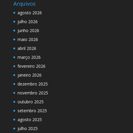
Arquivos
agosto 2026
julho 2026
junho 2026
maio 2026
abril 2026
março 2026
fevereiro 2026
janeiro 2026
dezembro 2025
novembro 2025
outubro 2025
setembro 2025
agosto 2025
julho 2025