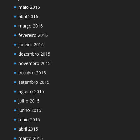
maio 2016
abril 2016
março 2016
fevereiro 2016
janeiro 2016
dezembro 2015
novembro 2015
outubro 2015
setembro 2015
agosto 2015
julho 2015
junho 2015
maio 2015
abril 2015
março 2015