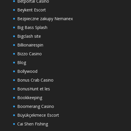
Betportal Casino
Beykent Escort
Bezpieczne zakupy Nemanex
Big Bass Splash
Bigclash site
Billionairespin
Bizzo Casino
Blog
Bollywood
Bonus Crab Casino
BonusHunt et les
Bookkeeping
Boomerang Casino
Büyükçekmece Escort
Cai Shen Fishing