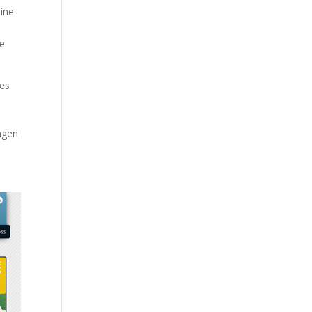
line
he
des
n
ngen