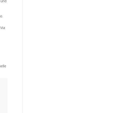
t und
as
 Via
elle