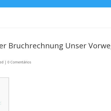
ter Bruchrechnung Unser Vorwe
ed
|
0 Comentários
t