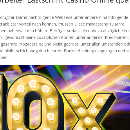
 Verfügbar Damit nachfolgende Webseite unter anderem nachfolgende
tanbieter vorteil nach können, müssen Diese mindestens 18 Jahre
chen nebensächlich höhere Beträge, sodass ein nahezu abzüglich Limi
. Ihr gewünscht keine zusätzlichen Konten unter anderem Kreditkarten,
 gesamte Prozedere ist und bleibt geerdet, unter allen umständen od
t und bleibt schlichtweg durch eurem Bankverbindung eingezogen und s
eben.