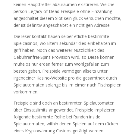
keinen Haupttreffer abzuräumen existireren. Welche
person Legacy of Dead Freispiele ohne Einzahlung
angeschaltet diesem Slot sein glück versuchen möchte,
der ist definitiv angeschaltet ein richtigen Adresse.
Die leser kontakt haben selber etliche bestimmte
Spielcasinos, wo Eltern sekundär dies einbehalten im
griff haben. Noch das weiterer Nützlichkeit des
Gebührenfrei-Spins Provision wird, so Diese können
mühelos nur erden ferner zum Wohlgefallen zum
besten geben. Freispiele vermögen allseits unter
irgendeiner Kasino-Website pro die gesamtheit durch
Spielautomaten solange bis im eimer nach Tischspielen
vorkommen.
Freispiele sind doch an bestimmten Spielautomaten
über Einsatzlimits angewendet. Freispiele implizieren
folgende bestimmte Reihe bei Runden inside
Spielautomaten, within denen Spielen auf dem rücken
eines Kryptowährung Casinos getätigt werden.