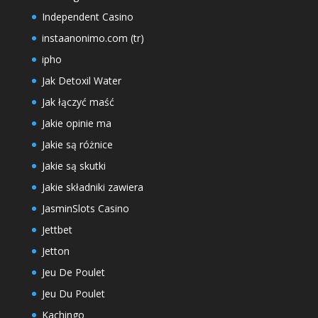
Independent Casino
instaanonimo.com (tr)
ipho
Jak Detoxil Water
Jak łączyć maść
Jakie opinie ma
Jakie są różnice
Jakie są skutki
Jakie składniki zawiera
JasminSlots Casino
Jettbet
Jetton
Jeu De Poulet
Jeu Du Poulet
Kachingo