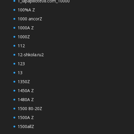
1_lapapillote08.com_10000
100%A Z
1000 ancorZ
1000A Z
1000Z
112
12-shkola.ru2
123
13
1350Z
1450A Z
1480A Z
1500 80-20Z
1500A Z
1500allZ