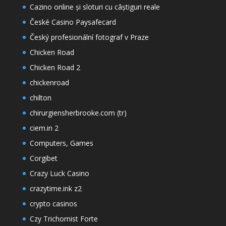
Cazino online și sloturi cu câștiguri reale
České Casino Paysafecard
Český profesionální fotograf v Praze
Chicken Road
Chicken Road 2
chickenroad
chilton
chirurgiensherbrooke.com (tr)
ciem.in 2
Computers, Games
Corgibet
Crazy Luck Casino
crazytime.ink z2
crypto casinos
Czy Trichomist Forte