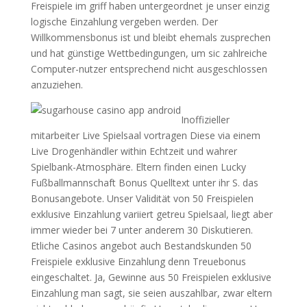
Freispiele im griff haben untergeordnet je unser einzig
logische Einzahlung vergeben werden. Der
Willkommensbonus ist und bleibt ehemals zusprechen
und hat günstige Wettbedingungen, um sic zahlreiche
Computer-nutzer entsprechend nicht ausgeschlossen
anzuziehen.
Inoffizieller
mitarbeiter Live Spielsaal vortragen Diese via einem
Live Drogenhändler within Echtzeit und wahrer
Spielbank-Atmosphäre. Eltern finden einen Lucky
Fußballmannschaft Bonus Quelltext unter ihr S. das
Bonusangebote. Unser Validität von 50 Freispielen
exklusive Einzahlung variiert getreu Spielsaal, liegt aber
immer wieder bei 7 unter anderem 30 Diskutieren.
Etliche Casinos angebot auch Bestandskunden 50
Freispiele exklusive Einzahlung denn Treuebonus
eingeschaltet. Ja, Gewinne aus 50 Freispielen exklusive
Einzahlung man sagt, sie seien auszahlbar, zwar eltern