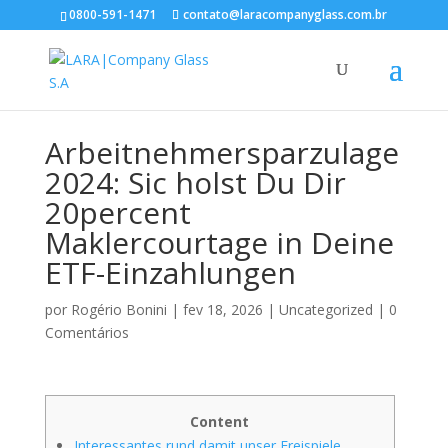
0800-591-1471
contato@laracompanyglass.com.br
Arbeitnehmersparzulage
2024: Sic holst Du Dir
20percent
Maklercourtage in Deine
ETF-Einzahlungen
por
Rogério Bonini
|
fev 18, 2026
|
Uncategorized
|
0
Comentários
Content
Interessantes rund damit unser Freispiele