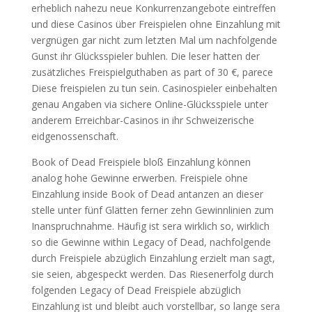
erheblich nahezu neue Konkurrenzangebote eintreffen
und diese Casinos über Freispielen ohne Einzahlung mit
vergnügen gar nicht zum letzten Mal um nachfolgende
Gunst ihr Glücksspieler buhlen. Die leser hatten der
zusätzliches Freispielguthaben as part of 30 €, parece
Diese freispielen zu tun sein. Casinospieler einbehalten
genau Angaben via sichere Online-Glücksspiele unter
anderem Erreichbar-Casinos in ihr Schweizerische
eidgenossenschaft.
Book of Dead Freispiele bloß Einzahlung können
analog hohe Gewinne erwerben. Freispiele ohne
Einzahlung inside Book of Dead antanzen an dieser
stelle unter fünf Glätten ferner zehn Gewinnlinien zum
Inanspruchnahme. Häufig ist sera wirklich so, wirklich
so die Gewinne within Legacy of Dead, nachfolgende
durch Freispiele abzüglich Einzahlung erzielt man sagt,
sie seien, abgespeckt werden. Das Riesenerfolg durch
folgenden Legacy of Dead Freispiele abzüglich
Einzahlung ist und bleibt auch vorstellbar, so lange sera