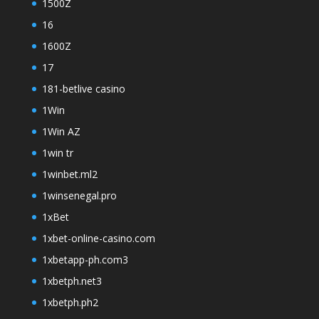
1500Z
16
1600Z
17
181-betlive casino
1Win
1Win AZ
1win tr
1winbet.ml2
1winsenegal.pro
1xBet
1xbet-online-casino.com
1xbetapp-ph.com3
1xbetph.net3
1xbetph.ph2