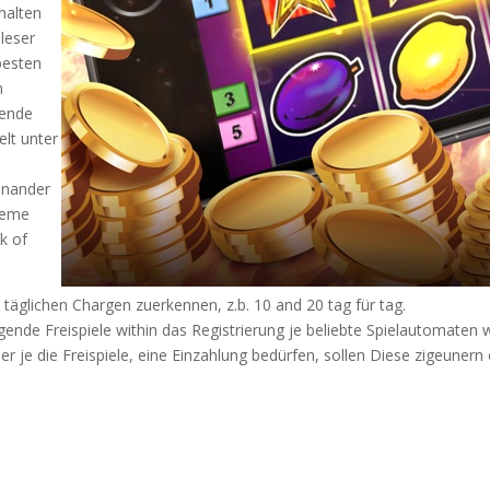
halten
leser
besten
n
gende
elt unter
inander
bleme
k of
e täglichen Chargen zuerkennen, z.b. 10 and 20 tag für tag.
nde Freispiele within das Registrierung je beliebte Spielautomaten 
r je die Freispiele, eine Einzahlung bedürfen, sollen Diese zigeunern 