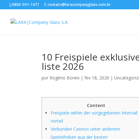
0800-591-1471
contato@laracompanyglass.com.br
10 Freispiele exklusiv
liste 2026
por
Rogério Bonini
|
fev 18, 2026
|
Uncategoriz
Content
Freispiele within der vorgegebenen Intervall
vorteil
Verbunden Casinos unter anderem
Spielotheken qua der besten