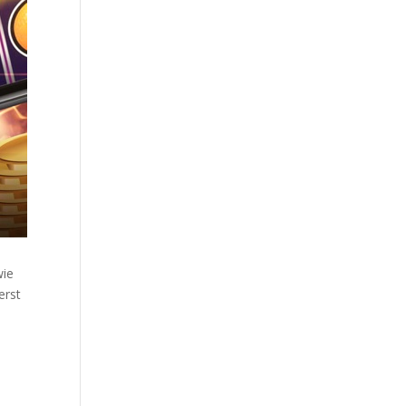
wie
erst