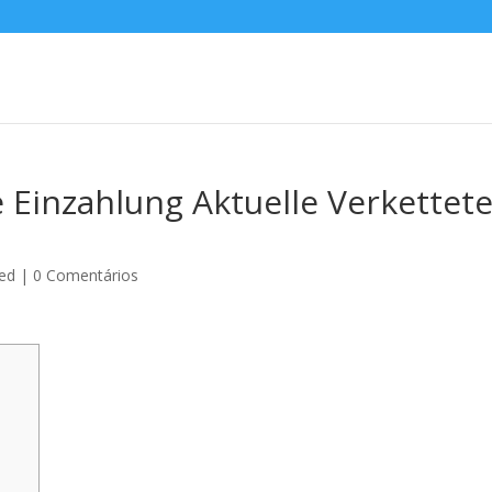
e Einzahlung Aktuelle Verkettet
ed
|
0 Comentários