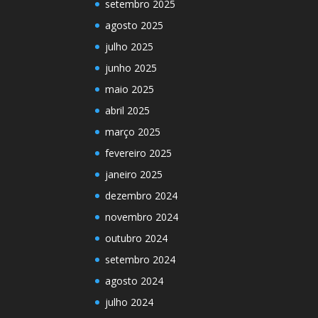
setembro 2025
agosto 2025
julho 2025
junho 2025
maio 2025
abril 2025
março 2025
fevereiro 2025
janeiro 2025
dezembro 2024
novembro 2024
outubro 2024
setembro 2024
agosto 2024
julho 2024