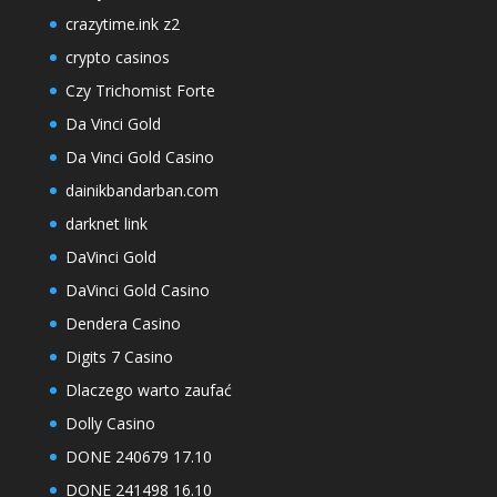
crazytime.ink z2
crypto casinos
Czy Trichomist Forte
Da Vinci Gold
Da Vinci Gold Casino
dainikbandarban.com
darknet link
DaVinci Gold
DaVinci Gold Casino
Dendera Casino
Digits 7 Casino
Dlaczego warto zaufać
Dolly Casino
DONE 240679 17.10
DONE 241498 16.10