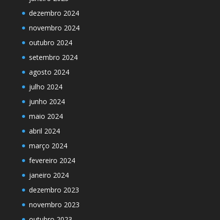
dezembro 2024
novembro 2024
outubro 2024
setembro 2024
agosto 2024
julho 2024
junho 2024
maio 2024
abril 2024
março 2024
fevereiro 2024
janeiro 2024
dezembro 2023
novembro 2023
outubro 2023