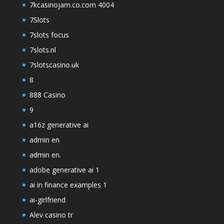
7kcasinojam.co.com 4004
7Slots
7slots focus
7slots.nl
7slotscasino.uk
8
888 Casino
9
a16z generative ai
admin en
admin en.
adobe generative ai 1
ai in finance examples 1
ai-girlfriend
Alev casino tr