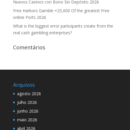
Nuevos Casinos con Bono Sin Depósito 2026
Free Harbors Gamble +25,000 Of the greatest Free
online Ports 2026
What is the biggest error participants create from the
real cash gambling enterprises?
Comentários
Arquivos
agosto 2026
julho 2026
junho 2026
maio 2026
abril 2026