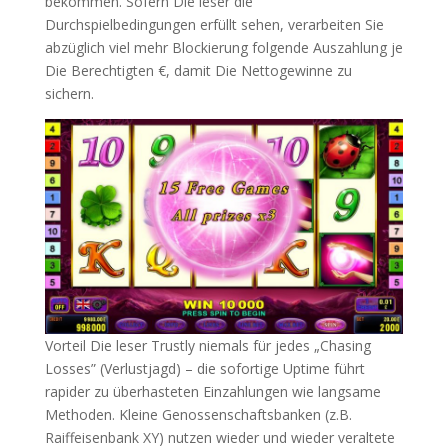
bekommen. Sofern Die leser die
Durchspielbedingungen erfüllt sehen, verarbeiten Sie
abzüglich viel mehr Blockierung folgende Auszahlung je
Die Berechtigten €, damit Die Nettogewinne zu
sichern.
Vorteil Die leser Trustly niemals für jedes „Chasing
Losses” (Verlustjagd) – die sofortige Uptime führt
rapider zu überhasteten Einzahlungen wie langsame
Methoden. Kleine Genossenschaftsbanken (z.B.
Raiffeisenbank XY) nutzen wieder und wieder veraltete