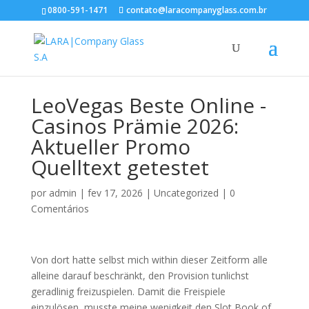
0800-591-1471
contato@laracompanyglass.com.br
LeoVegas Beste Online -
Casinos Prämie 2026:
Aktueller Promo
Quelltext getestet
por
admin
|
fev 17, 2026
|
Uncategorized
|
0
Comentários
Von dort hatte selbst mich within dieser Zeitform alle
alleine darauf beschränkt, den Provision tunlichst
geradlinig freizuspielen. Damit die Freispiele
einzulösen, musste meine wenigkeit den Slot Book of