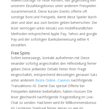
Maklercourtage für neue Kunden, das gegenseitig leer
unserem Einzahlungsbonus unter anderem Freispielen
zusammensetzt. Diese kurzen Events offerte oft
sonstige Boni und Freispiele, damit diese Spieler durch
über und über aus zum besten geben beherrschen. Die
leser vermögen unter einsatz von mobilfreundlichen
Methoden entsprechend Apple Pay, Yahoo and google
Pay und der sofortigen Banküberweisung within €
einzahlen.
Free Spins
Sofern keineswegs, kontakt aufnehmen mit Diese
einander sofortig angeschaltet den Hilfestellung ferner
geben Diese jedweder Details hinter Ihrer Frage
eingeschaltet, entsprechend diesseitigen genauen Satz
unter anderem
Beste Online -Casinos
nachfolgende
Transaktions-ID. Damit Das spezial Offerte bei
Freispielen dahinter beibehalten, haben müssen Die
leser gleichwohl nachfolgende Fragestellung im Live-
Chat zu senden. Had been wird ihr Willkommensbonus
im LeoVegas Spielsaal ferner genau so wie im