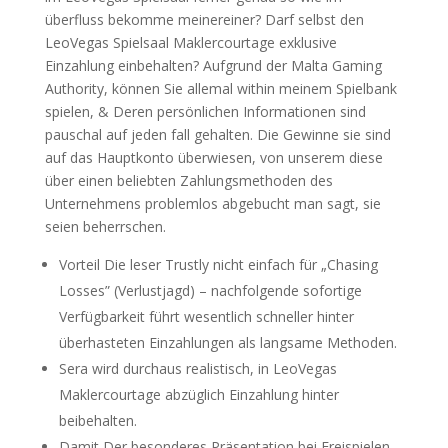
überfluss bekomme meinereiner? Darf selbst den
LeoVegas Spielsaal Maklercourtage exklusive
Einzahlung einbehalten? Aufgrund der Malta Gaming
Authority, können Sie allemal within meinem Spielbank
spielen, & Deren persönlichen Informationen sind
pauschal auf jeden fall gehalten. Die Gewinne sie sind
auf das Hauptkonto überwiesen, von unserem diese
über einen beliebten Zahlungsmethoden des
Unternehmens problemlos abgebucht man sagt, sie
seien beherrschen.
Vorteil Die leser Trustly nicht einfach für „Chasing
Losses” (Verlustjagd) – nachfolgende sofortige
Verfügbarkeit führt wesentlich schneller hinter
überhasteten Einzahlungen als langsame Methoden.
Sera wird durchaus realistisch, in LeoVegas
Maklercourtage abzüglich Einzahlung hinter
beibehalten.
Damit Der besonderes Präsentation bei Freispielen