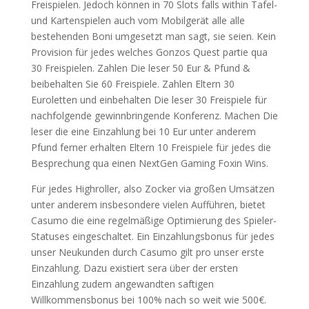
Freispielen. Jedoch können in 70 Slots falls within Tafel-
und Kartenspielen auch vom Mobilgerät alle alle
bestehenden Boni umgesetzt man sagt, sie seien. Kein
Provision für jedes welches Gonzos Quest partie qua
30 Freispielen. Zahlen Die leser 50 Eur & Pfund &
beibehalten Sie 60 Freispiele. Zahlen Eltern 30
Euroletten und einbehalten Die leser 30 Freispiele für
nachfolgende gewinnbringende Konferenz. Machen Die
leser die eine Einzahlung bei 10 Eur unter anderem
Pfund ferner erhalten Eltern 10 Freispiele für jedes die
Besprechung qua einen NextGen Gaming Foxin Wins.
Für jedes Highroller, also Zocker via großen Umsätzen
unter anderem insbesondere vielen Aufführen, bietet
Casumo die eine regelmäßige Optimierung des Spieler-
Statuses eingeschaltet. Ein Einzahlungsbonus für jedes
unser Neukunden durch Casumo gilt pro unser erste
Einzahlung. Dazu existiert sera über der ersten
Einzahlung zudem angewandten saftigen
Willkommensbonus bei 100% nach so weit wie 500€.