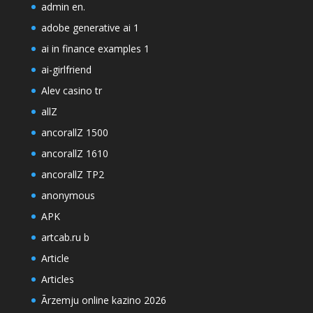
admin en.
adobe generative ai 1
ai in finance examples 1
ai-girlfriend
Alev casino tr
allZ
ancorallZ 1500
ancorallZ 1610
ancorallZ TP2
anonymous
APK
artcab.ru b
Article
Articles
Ārzemju online kazino 2026