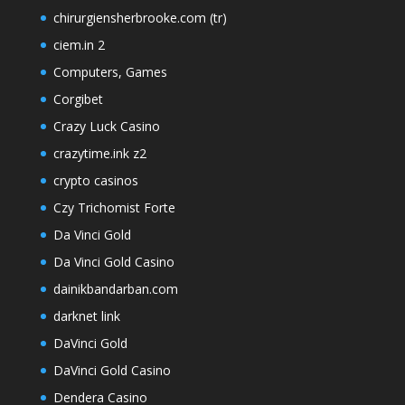
chirurgiensherbrooke.com (tr)
ciem.in 2
Computers, Games
Corgibet
Crazy Luck Casino
crazytime.ink z2
crypto casinos
Czy Trichomist Forte
Da Vinci Gold
Da Vinci Gold Casino
dainikbandarban.com
darknet link
DaVinci Gold
DaVinci Gold Casino
Dendera Casino