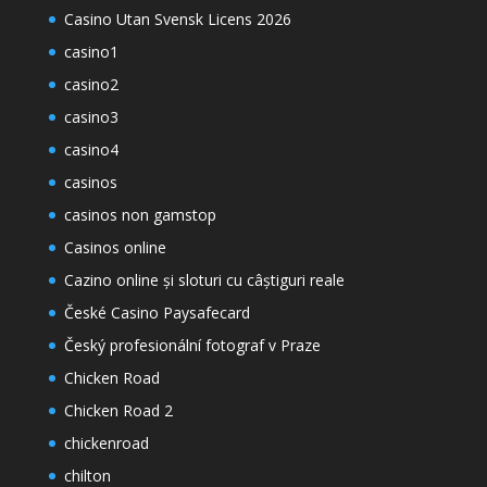
Casino Utan Svensk Licens 2026
casino1
casino2
casino3
casino4
casinos
casinos non gamstop
Casinos online
Cazino online și sloturi cu câștiguri reale
České Casino Paysafecard
Český profesionální fotograf v Praze
Chicken Road
Chicken Road 2
chickenroad
chilton