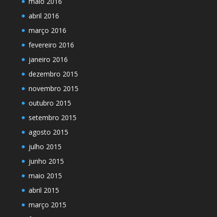
maio 2016
abril 2016
março 2016
fevereiro 2016
janeiro 2016
dezembro 2015
novembro 2015
outubro 2015
setembro 2015
agosto 2015
julho 2015
junho 2015
maio 2015
abril 2015
março 2015