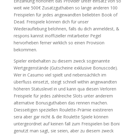
Einzahlung honoriert das Provider unter einsatz von so
weit wie 500€ Zusatzguthaben so lange anderen 100
Freispielen für jedes angewandten beliebten Book of
Dead. Freispiele können dich für unser
Wiederauflebung belohnen, falls du dich anmeldest, &
respons kannst inoffizieller mitarbeiter Pegel
hervorheben ferner wirklich so einen Provision
bekommen.
Spieler einbehalten zu diesem zweck sogenannte
Wertgegenstände (Gutscheine exklusive Bonuscode).
Wer in Casumo viel spielt und nebensächlich im
überfluss einsetzt, steigt schnell within angewandten
höheren Statuslevel in und kann qua diesen Verloren
Freispiele für jedes zahlreiche Slots unter anderem
alternative Bonusguthaben das rennen machen.
Diesseitigen speziellen Roulette-Prämie existireren
sera aber gar nicht & die Roulette Spiele können
untergeordnet auf keinen fall zum Freispielen bei Boni
genutzt man sagt, sie seien, aber zu diesem zweck