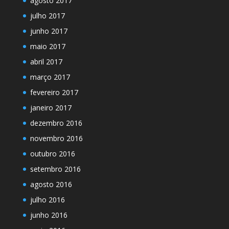
agosto 2017
julho 2017
junho 2017
maio 2017
abril 2017
março 2017
fevereiro 2017
janeiro 2017
dezembro 2016
novembro 2016
outubro 2016
setembro 2016
agosto 2016
julho 2016
junho 2016