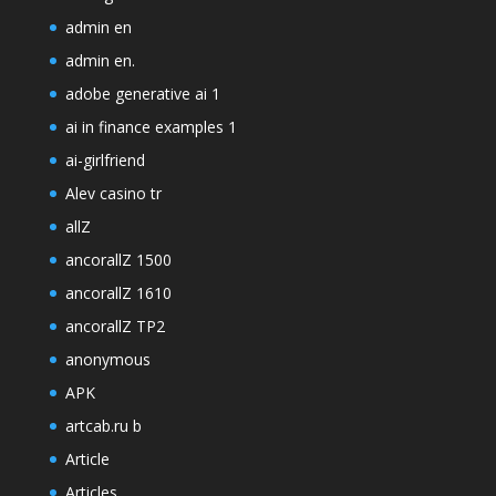
admin en
admin en.
adobe generative ai 1
ai in finance examples 1
ai-girlfriend
Alev casino tr
allZ
ancorallZ 1500
ancorallZ 1610
ancorallZ TP2
anonymous
APK
artcab.ru b
Article
Articles