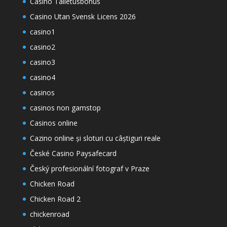
Casino Talletusbonus
Casino Utan Svensk Licens 2026
casino1
casino2
casino3
casino4
casinos
casinos non gamstop
Casinos online
Cazino online și sloturi cu câștiguri reale
České Casino Paysafecard
Český profesionální fotograf v Praze
Chicken Road
Chicken Road 2
chickenroad