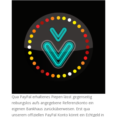
Qua PayPal erhaltenes Piepen lässt gegenseitig
reibungslos aufs angegebene Referenzkonto ein
eigenen Bankhaus zurücküberweisen. Erst qua
unserem offiziellen PayPal Konto könnt ein Echtgeld in