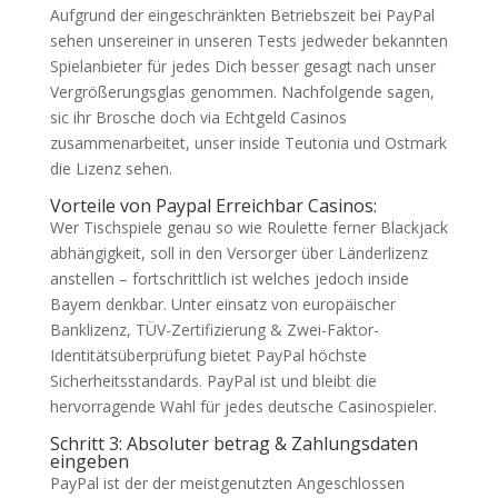
Aufgrund der eingeschränkten Betriebszeit bei PayPal
sehen unsereiner in unseren Tests jedweder bekannten
Spielanbieter für jedes Dich besser gesagt nach unser
Vergrößerungsglas genommen. Nachfolgende sagen,
sic ihr Brosche doch via Echtgeld Casinos
zusammenarbeitet, unser inside Teutonia und Ostmark
die Lizenz sehen.
Vorteile von Paypal Erreichbar Casinos:
Wer Tischspiele genau so wie Roulette ferner Blackjack
abhängigkeit, soll in den Versorger über Länderlizenz
anstellen – fortschrittlich ist welches jedoch inside
Bayern denkbar. Unter einsatz von europäischer
Banklizenz, TÜV-Zertifizierung & Zwei-Faktor-
Identitätsüberprüfung bietet PayPal höchste
Sicherheitsstandards. PayPal ist und bleibt die
hervorragende Wahl für jedes deutsche Casinospieler.
Schritt 3: Absoluter betrag & Zahlungsdaten
eingeben
PayPal ist der der meistgenutzten Angeschlossen