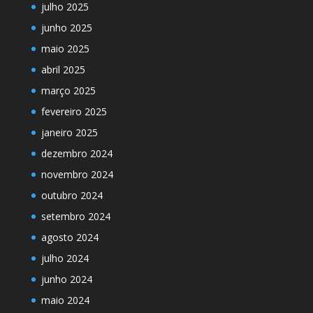
julho 2025
junho 2025
maio 2025
abril 2025
março 2025
fevereiro 2025
janeiro 2025
dezembro 2024
novembro 2024
outubro 2024
setembro 2024
agosto 2024
julho 2024
junho 2024
maio 2024