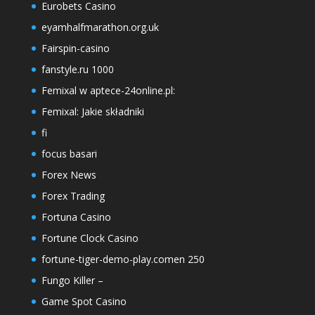
Eurobets Casino
eyamhalfmarathon.org.uk
Fairspin-casino
fanstyle.ru 1000
Femixal w aptece-24online.pl:
Femixal: Jakie składniki
fi
focus basari
Forex News
Forex Trading
Fortuna Casino
Fortune Clock Casino
fortune-tiger-demo-play.comen 250
Fungo Killer –
Game Spot Casino