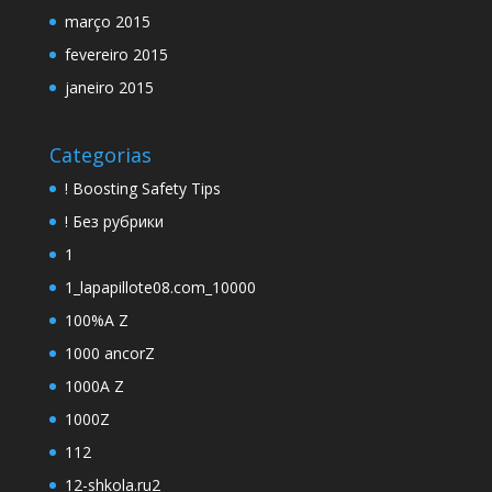
março 2015
fevereiro 2015
janeiro 2015
Categorias
! Boosting Safety Tips
! Без рубрики
1
1_lapapillote08.com_10000
100%A Z
1000 ancorZ
1000A Z
1000Z
112
12-shkola.ru2