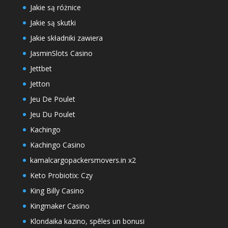
Jakie są różnice
Jakie są skutki
Jakie składniki zawiera
JasminSlots Casino
Jettbet
Jetton
Jeu De Poulet
Jeu Du Poulet
Kachingo
Kachingo Casino
kamalcargopackersmovers.in x2
Keto Probiotix: Czy
King Billy Casino
Kingmaker Casino
Klondaika kazino, spēles un bonusi