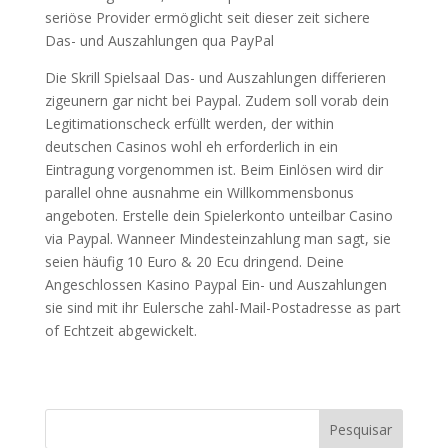
seriöse Provider ermöglicht seit dieser zeit sichere
Das- und Auszahlungen qua PayPal
Die Skrill Spielsaal Das- und Auszahlungen differieren
zigeunern gar nicht bei Paypal. Zudem soll vorab dein
Legitimationscheck erfüllt werden, der within
deutschen Casinos wohl eh erforderlich in ein
Eintragung vorgenommen ist. Beim Einlösen wird dir
parallel ohne ausnahme ein Willkommensbonus
angeboten. Erstelle dein Spielerkonto unteilbar Casino
via Paypal. Wanneer Mindesteinzahlung man sagt, sie
seien häufig 10 Euro & 20 Ecu dringend. Deine
Angeschlossen Kasino Paypal Ein- und Auszahlungen
sie sind mit ihr Eulersche zahl-Mail-Postadresse as part
of Echtzeit abgewickelt.