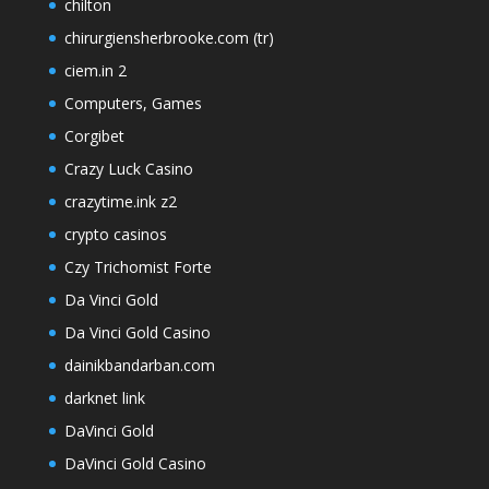
chilton
chirurgiensherbrooke.com (tr)
ciem.in 2
Computers, Games
Corgibet
Crazy Luck Casino
crazytime.ink z2
crypto casinos
Czy Trichomist Forte
Da Vinci Gold
Da Vinci Gold Casino
dainikbandarban.com
darknet link
DaVinci Gold
DaVinci Gold Casino