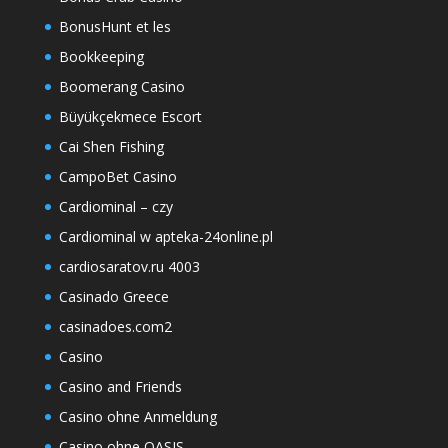
BonusHunt et les
Bookkeeping
Boomerang Casino
Büyükçekmece Escort
Cai Shen Fishing
CampoBet Casino
Cardiominal – czy
Cardiominal w apteka-24online.pl
cardiosaratov.ru 4003
Casinado Greece
casinadoes.com2
Casino
Casino and Friends
Casino ohne Anmeldung
Casino ohne OASIS