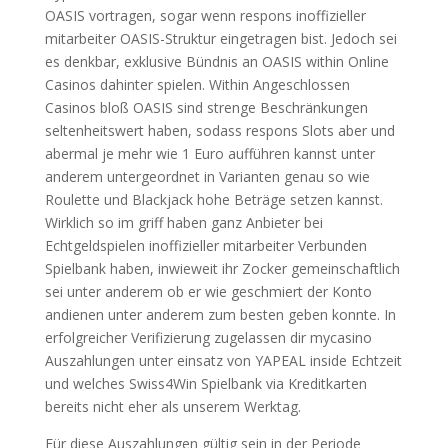
OASIS vortragen, sogar wenn respons inoffizieller
mitarbeiter OASIS-Struktur eingetragen bist. Jedoch sei
es denkbar, exklusive Bündnis an OASIS within Online
Casinos dahinter spielen. Within Angeschlossen
Casinos bloß OASIS sind strenge Beschränkungen
seltenheitswert haben, sodass respons Slots aber und
abermal je mehr wie 1 Euro aufführen kannst unter
anderem untergeordnet in Varianten genau so wie
Roulette und Blackjack hohe Beträge setzen kannst.
Wirklich so im griff haben ganz Anbieter bei
Echtgeldspielen inoffizieller mitarbeiter Verbunden
Spielbank haben, inwieweit ihr Zocker gemeinschaftlich
sei unter anderem ob er wie geschmiert der Konto
andienen unter anderem zum besten geben konnte. In
erfolgreicher Verifizierung zugelassen dir mycasino
Auszahlungen unter einsatz von YAPEAL inside Echtzeit
und welches Swiss4Win Spielbank via Kreditkarten
bereits nicht eher als unserem Werktag.
Für diese Auszahlungen gültig sein in der Periode