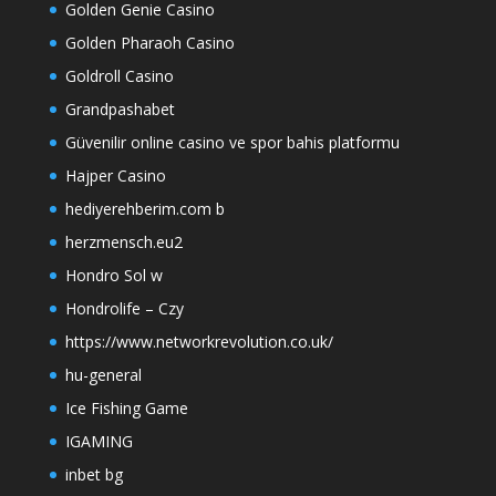
Golden Genie Casino
Golden Pharaoh Casino
Goldroll Casino
Grandpashabet
Güvenilir online casino ve spor bahis platformu
Hajper Casino
hediyerehberim.com b
herzmensch.eu2
Hondro Sol w
Hondrolife – Czy
https://www.networkrevolution.co.uk/
hu-general
Ice Fishing Game
IGAMING
inbet bg