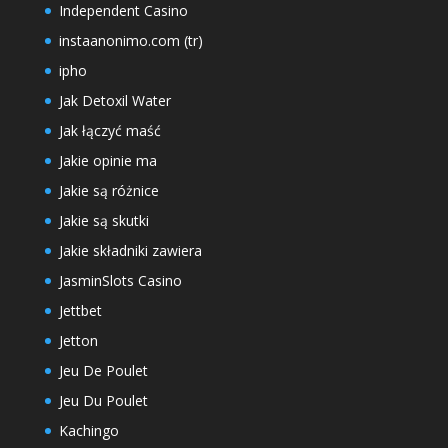
Independent Casino
instaanonimo.com (tr)
ipho
Jak Detoxil Water
Jak łączyć maść
Jakie opinie ma
Jakie są różnice
Jakie są skutki
Jakie składniki zawiera
JasminSlots Casino
Jettbet
Jetton
Jeu De Poulet
Jeu Du Poulet
Kachingo