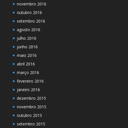
novembro 2016
outubro 2016
setembro 2016
agosto 2016
julho 2016
junho 2016
maio 2016
abril 2016
março 2016
fevereiro 2016
janeiro 2016
dezembro 2015
novembro 2015
outubro 2015
setembro 2015