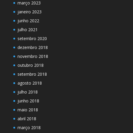
março 2023
janeiro 2023
junho 2022
julho 2021
setembro 2020
dezembro 2018
novembro 2018
outubro 2018
setembro 2018
agosto 2018
julho 2018
junho 2018
maio 2018
abril 2018
março 2018