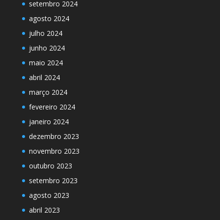
setembro 2024
agosto 2024
julho 2024
junho 2024
maio 2024
abril 2024
março 2024
fevereiro 2024
janeiro 2024
dezembro 2023
novembro 2023
outubro 2023
setembro 2023
agosto 2023
abril 2023