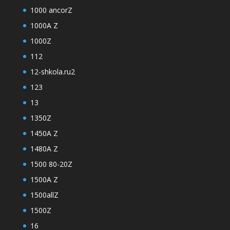
1000 ancorZ
1000A Z
1000Z
112
12-shkola.ru2
123
13
1350Z
1450A Z
1480A Z
1500 80-20Z
1500A Z
1500allZ
1500Z
16