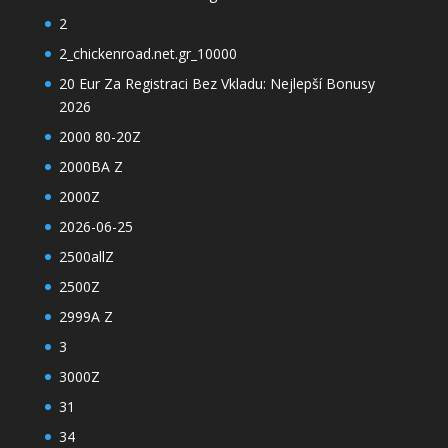
2
2_chickenroad.net.gr_10000
20 Eur Za Registraci Bez Vkladu: Nejlepší Bonusy
2026
2000 80-20Z
2000BA Z
2000Z
2026-06-25
2500allZ
2500Z
2999A Z
3
3000Z
31
34