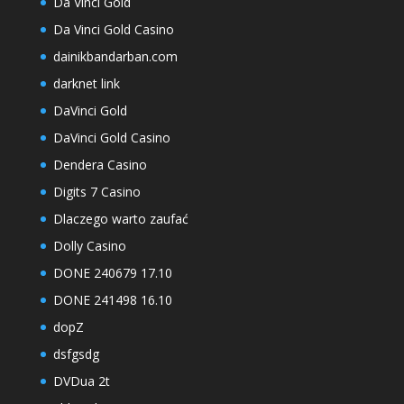
Da Vinci Gold
Da Vinci Gold Casino
dainikbandarban.com
darknet link
DaVinci Gold
DaVinci Gold Casino
Dendera Casino
Digits 7 Casino
Dlaczego warto zaufać
Dolly Casino
DONE 240679 17.10
DONE 241498 16.10
dopZ
dsfgsdg
DVDua 2t