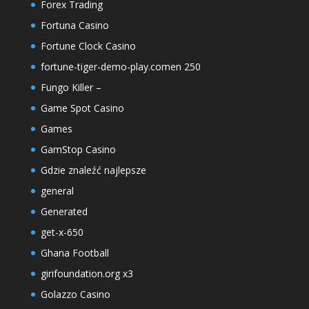
Forex Trading
Fortuna Casino
Fortune Clock Casino
fortune-tiger-demo-play.comen 250
Fungo Killer –
Game Spot Casino
Games
GamStop Casino
Gdzie znaleźć najlepsze
general
Generated
get-x-650
Ghana Football
girifoundation.org x3
Golazzo Casino