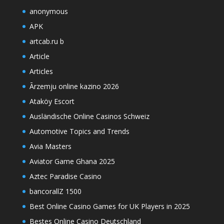
anonymous
APK
artcab.ru b
Article
Articles
Ārzemju online kazino 2026
Ataköy Escort
Ausländische Online Casinos Schweiz
Automotive Topics and Trends
Avia Masters
Aviator Game Ghana 2025
Aztec Paradise Casino
bancorallZ 1500
Best Online Casino Games for UK Players in 2025
Bestes Online Casino Deutschland