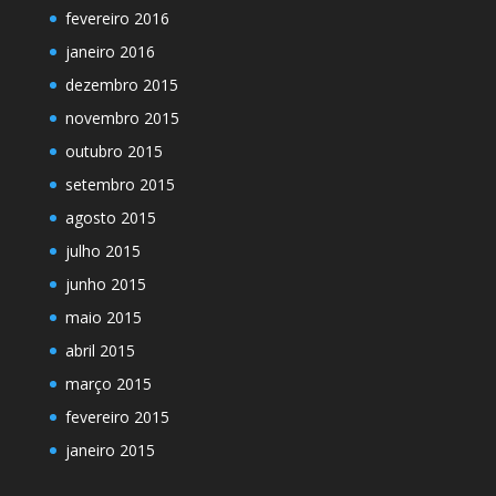
fevereiro 2016
janeiro 2016
dezembro 2015
novembro 2015
outubro 2015
setembro 2015
agosto 2015
julho 2015
junho 2015
maio 2015
abril 2015
março 2015
fevereiro 2015
janeiro 2015