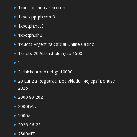
1xbet-online-casino.com
1xbetapp-ph.com3
1xbetph.net3
1xbetph.ph2
1xSlots Argentina Oficial Online Casino
1xslots-2026.trakholding.ru 1500
2
2_chickenroad.net.gr_10000
20 Eur Za Registraci Bez Vkladu: Nejlepší Bonusy
2026
2000 80-20Z
2000BA Z
2000Z
2026-06-25
2500allZ