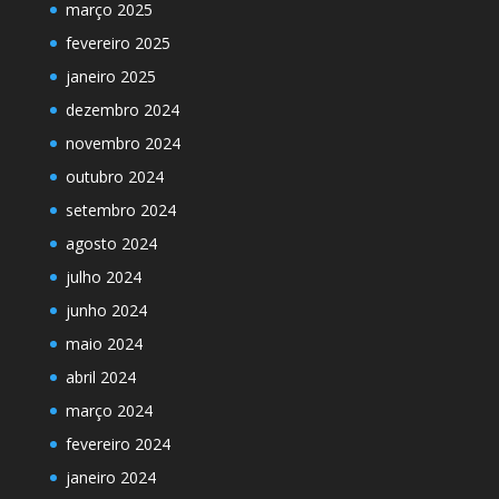
março 2025
fevereiro 2025
janeiro 2025
dezembro 2024
novembro 2024
outubro 2024
setembro 2024
agosto 2024
julho 2024
junho 2024
maio 2024
abril 2024
março 2024
fevereiro 2024
janeiro 2024