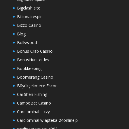
Bigclash site
Billionairespin
Bizzo Casino
Blog
Bollywood
Bonus Crab Casino
BonusHunt et les
Bookkeeping
Boomerang Casino
Büyükçekmece Escort
Cai Shen Fishing
CampoBet Casino
Cardiominal – czy
Cardiominal w apteka-24online.pl
cardiosaratov.ru 4003