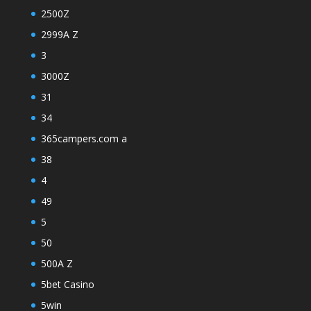
2500Z
2999A Z
3
3000Z
31
34
365campers.com a
38
4
49
5
50
500A Z
5bet Casino
5win