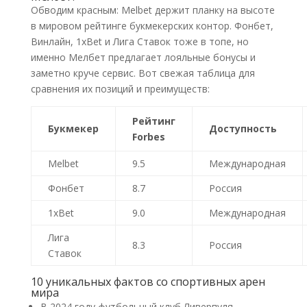
Обводим красным: Melbet держит планку на высоте
в мировом рейтинге букмекерских контор. Фонбет,
Винлайн, 1xBet и Лига Ставок тоже в топе, но
именно Мелбет предлагает лояльные бонусы и
заметно круче сервис. Вот свежая таблица для
сравнения их позиций и преимуществ:
Рейтинг
Букмекер
Доступность
Forbes
Melbet
9.5
Международная
Фонбет
8.7
Россия
1xBet
9.0
Международная
Лига
8.3
Россия
Ставок
10 уникальных фактов со спортивных арен
мира
В 2024 году футбольный клуб Ливерпуля