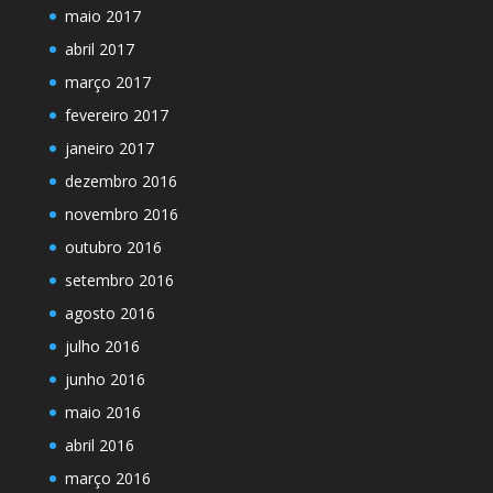
maio 2017
abril 2017
março 2017
fevereiro 2017
janeiro 2017
dezembro 2016
novembro 2016
outubro 2016
setembro 2016
agosto 2016
julho 2016
junho 2016
maio 2016
abril 2016
março 2016