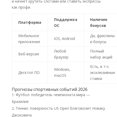
и начнет крутить слотами или ставить экспрессы
как профи.
Поддержка
Наличие
Платформа
ОС
бонусов
Мобильное
Да, фриспины
iOS, Android
приложение
и бонусы
Любой
Полный
Веб-версия
браузер
набор акций
Есть, в т.ч.
Windows,
Десктоп ПО
эксклюзивные
macOS
ставки
Прогнозы спортивных событий 2026
Футбол: победитель чемпионата мира —
Бразилия
Теннис: поверхность US Open благоволит Новаку
Джоковичу