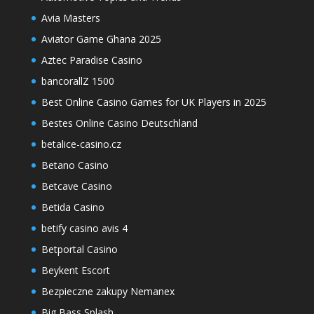
Avia Masters
Aviator Game Ghana 2025
Aztec Paradise Casino
bancorallZ 1500
Best Online Casino Games for UK Players in 2025
Bestes Online Casino Deutschland
betalice-casino.cz
Betano Casino
Betcave Casino
Betida Casino
betify casino avis 4
Betportal Casino
Beykent Escort
Bezpieczne zakupy Nemanex
Big Bass Splash