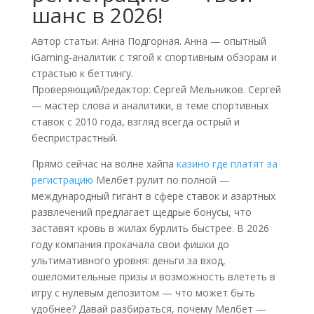
шанс в 2026!
Автор статьи:
Анна Подгорная
. Анна — опытный
iGaming-аналитик с тягой к спортивным обзорам и
страстью к беттингу.
Проверяющий/редактор:
Сергей Мельников
. Сергей
— мастер слова и аналитики, в теме спортивных
ставок с 2010 года, взгляд всегда острый и
беспристрастный.
Прямо сейчас на волне хайпа
казино где платят за
регистрацию
Мелбет рулит по полной —
международный гигант в сфере ставок и азартных
развлечений предлагает щедрые бонусы, что
заставят кровь в жилах бурлить быстрее. В 2026
году компания прокачала свои фишки до
ультимативного уровня: деньги за вход,
ошеломительные призы и возможность влететь в
игру с нулевым депозитом — что может быть
удобнее? Давай разбираться, почему Мелбет —