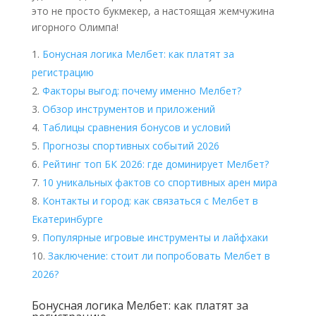
это не просто букмекер, а настоящая жемчужина
игорного Олимпа!
Бонусная логика Мелбет: как платят за
регистрацию
Факторы выгод: почему именно Мелбет?
Обзор инструментов и приложений
Таблицы сравнения бонусов и условий
Прогнозы спортивных событий 2026
Рейтинг топ БК 2026: где доминирует Мелбет?
10 уникальных фактов со спортивных арен мира
Контакты и город: как связаться с Мелбет в
Екатеринбурге
Популярные игровые инструменты и лайфхаки
Заключение: стоит ли попробовать Мелбет в
2026?
Бонусная логика Мелбет: как платят за