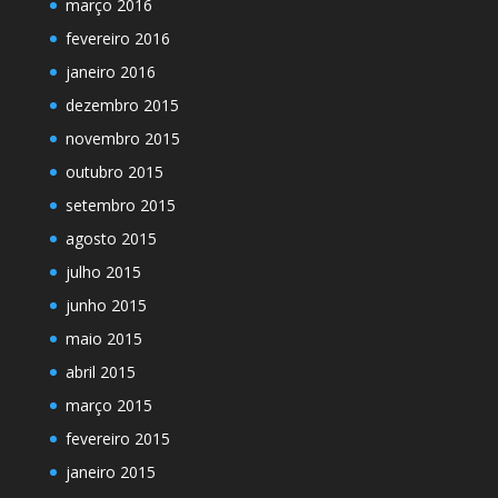
março 2016
fevereiro 2016
janeiro 2016
dezembro 2015
novembro 2015
outubro 2015
setembro 2015
agosto 2015
julho 2015
junho 2015
maio 2015
abril 2015
março 2015
fevereiro 2015
janeiro 2015