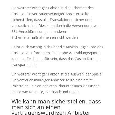
Ein weiterer wichtiger Faktor ist die Sicherheit des
Casinos. Ein vertrauenswürdiger Anbieter sollte
sicherstellen, dass alle Transaktionen sicher und
vertraulich sind. Dies kann durch die Verwendung von
SSL-Verschlüsselung und anderen
Sicherheitsmaßnahmen erreicht werden.
Es ist auch wichtig, sich über die Auszahlungsquote des
Casinos zu informieren. Eine hohe Auszahlungsquote
kann ein Zeichen dafür sein, dass das Casino fair und
transparent ist.
Ein weiterer wichtiger Faktor ist die Auswahl der Spiele.
Ein vertrauenswürdiger Anbieter sollte eine breite
Palette an Spielen anbieten, darunter auch klassische
Spiele wie Roulette, Blackjack und Poker.
Wie kann man sicherstellen, dass
man sich an einen
vertrauenswürdigen Anbieter