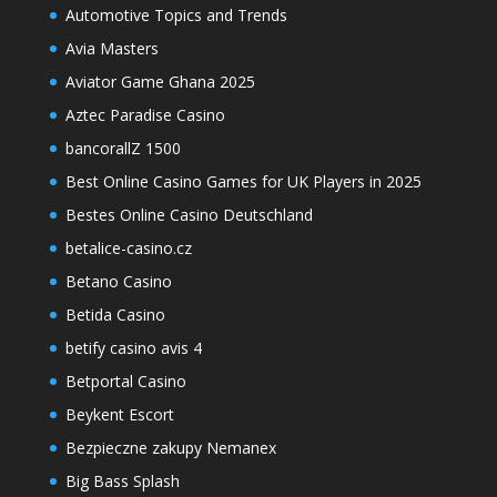
Automotive Topics and Trends
Avia Masters
Aviator Game Ghana 2025
Aztec Paradise Casino
bancorallZ 1500
Best Online Casino Games for UK Players in 2025
Bestes Online Casino Deutschland
betalice-casino.cz
Betano Casino
Betida Casino
betify casino avis 4
Betportal Casino
Beykent Escort
Bezpieczne zakupy Nemanex
Big Bass Splash