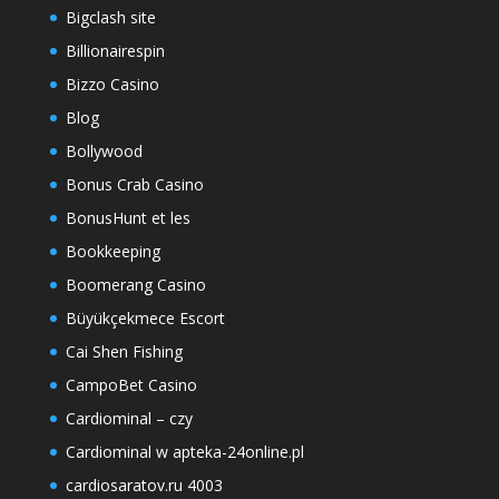
Bigclash site
Billionairespin
Bizzo Casino
Blog
Bollywood
Bonus Crab Casino
BonusHunt et les
Bookkeeping
Boomerang Casino
Büyükçekmece Escort
Cai Shen Fishing
CampoBet Casino
Cardiominal – czy
Cardiominal w apteka-24online.pl
cardiosaratov.ru 4003