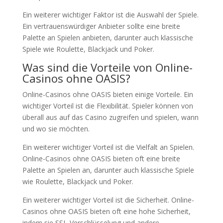
Ein weiterer wichtiger Faktor ist die Auswahl der Spiele.
Ein vertrauenswürdiger Anbieter sollte eine breite
Palette an Spielen anbieten, darunter auch klassische
Spiele wie Roulette, Blackjack und Poker.
Was sind die Vorteile von Online-
Casinos ohne OASIS?
Online-Casinos ohne OASIS bieten einige Vorteile. Ein
wichtiger Vorteil ist die Flexibilität. Spieler können von
überall aus auf das Casino zugreifen und spielen, wann
und wo sie möchten.
Ein weiterer wichtiger Vorteil ist die Vielfalt an Spielen.
Online-Casinos ohne OASIS bieten oft eine breite
Palette an Spielen an, darunter auch klassische Spiele
wie Roulette, Blackjack und Poker.
Ein weiterer wichtiger Vorteil ist die Sicherheit. Online-
Casinos ohne OASIS bieten oft eine hohe Sicherheit,
indem sie SSL-Verschlüsselung und andere