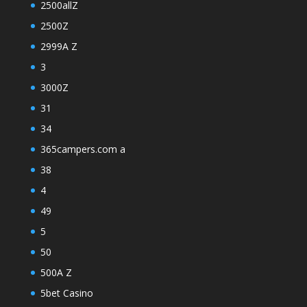
2500allZ
2500Z
2999A Z
3
3000Z
31
34
365campers.com a
38
4
49
5
50
500A Z
5bet Casino