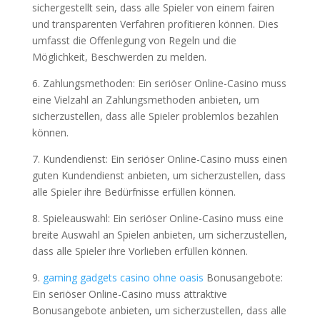
sichergestellt sein, dass alle Spieler von einem fairen
und transparenten Verfahren profitieren können. Dies
umfasst die Offenlegung von Regeln und die
Möglichkeit, Beschwerden zu melden.
6. Zahlungsmethoden: Ein seriöser Online-Casino muss
eine Vielzahl an Zahlungsmethoden anbieten, um
sicherzustellen, dass alle Spieler problemlos bezahlen
können.
7. Kundendienst: Ein seriöser Online-Casino muss einen
guten Kundendienst anbieten, um sicherzustellen, dass
alle Spieler ihre Bedürfnisse erfüllen können.
8. Spieleauswahl: Ein seriöser Online-Casino muss eine
breite Auswahl an Spielen anbieten, um sicherzustellen,
dass alle Spieler ihre Vorlieben erfüllen können.
9.
gaming gadgets casino ohne oasis
Bonusangebote:
Ein seriöser Online-Casino muss attraktive
Bonusangebote anbieten, um sicherzustellen, dass alle