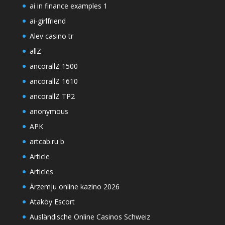
ai in finance examples 1
ai-girlfriend
Alev casino tr
allZ
ancorallZ 1500
ancorallZ 1610
ancorallZ TP2
anonymous
APK
artcab.ru b
Article
Articles
Ārzemju online kazino 2026
Ataköy Escort
Ausländische Online Casinos Schweiz