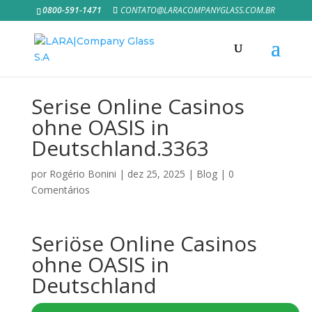
0800-591-1471
CONTATO@LARACOMPANYGLASS.COM.BR
Serise Online Casinos
ohne OASIS in
Deutschland.3363
por
Rogério Bonini
|
dez 25, 2025
|
Blog
|
0
Comentários
Seriöse Online Casinos
ohne OASIS in
Deutschland