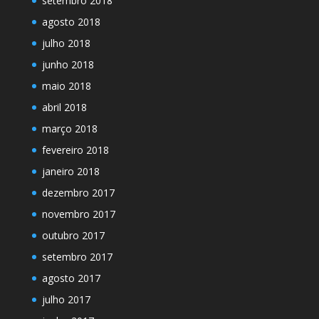
setembro 2018
agosto 2018
julho 2018
junho 2018
maio 2018
abril 2018
março 2018
fevereiro 2018
janeiro 2018
dezembro 2017
novembro 2017
outubro 2017
setembro 2017
agosto 2017
julho 2017