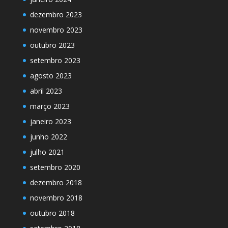
dezembro 2023
novembro 2023
outubro 2023
setembro 2023
agosto 2023
abril 2023
março 2023
janeiro 2023
junho 2022
julho 2021
setembro 2020
dezembro 2018
novembro 2018
outubro 2018