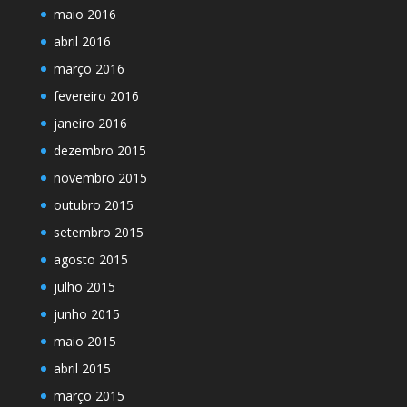
maio 2016
abril 2016
março 2016
fevereiro 2016
janeiro 2016
dezembro 2015
novembro 2015
outubro 2015
setembro 2015
agosto 2015
julho 2015
junho 2015
maio 2015
abril 2015
março 2015