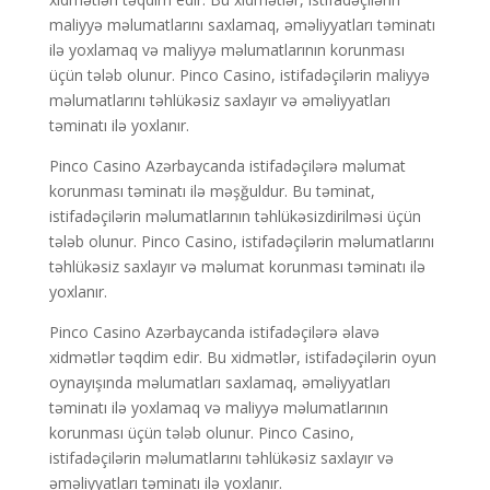
maliyyə məlumatlarını saxlamaq, əməliyyatları təminatı
ilə yoxlamaq və maliyyə məlumatlarının korunması
üçün tələb olunur. Pinco Casino, istifadəçilərin maliyyə
məlumatlarını təhlükəsiz saxlayır və əməliyyatları
təminatı ilə yoxlanır.
Pinco Casino Azərbaycanda istifadəçilərə məlumat
korunması təminatı ilə məşğuldur. Bu təminat,
istifadəçilərin məlumatlarının təhlükəsizdirilməsi üçün
tələb olunur. Pinco Casino, istifadəçilərin məlumatlarını
təhlükəsiz saxlayır və məlumat korunması təminatı ilə
yoxlanır.
Pinco Casino Azərbaycanda istifadəçilərə əlavə
xidmətlər təqdim edir. Bu xidmətlər, istifadəçilərin oyun
oynayışında məlumatları saxlamaq, əməliyyatları
təminatı ilə yoxlamaq və maliyyə məlumatlarının
korunması üçün tələb olunur. Pinco Casino,
istifadəçilərin məlumatlarını təhlükəsiz saxlayır və
əməliyyatları təminatı ilə yoxlanır.