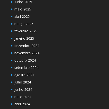
junho 2025
maio 2025
abril 2025
março 2025
fevereiro 2025
janeiro 2025
dezembro 2024
novembro 2024
outubro 2024
setembro 2024
agosto 2024
julho 2024
junho 2024
maio 2024
abril 2024