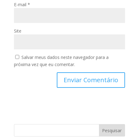
E-mail
*
Site
Salvar meus dados neste navegador para a
próxima vez que eu comentar.