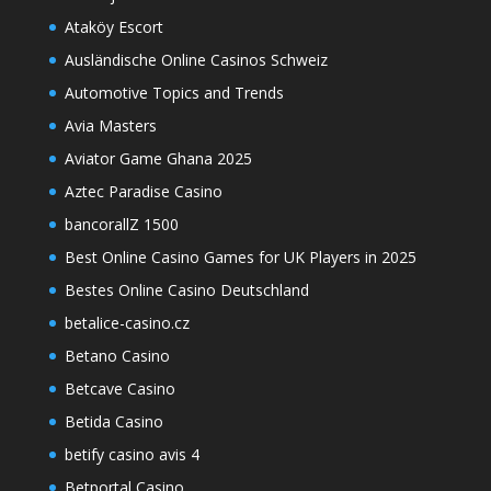
Ataköy Escort
Ausländische Online Casinos Schweiz
Automotive Topics and Trends
Avia Masters
Aviator Game Ghana 2025
Aztec Paradise Casino
bancorallZ 1500
Best Online Casino Games for UK Players in 2025
Bestes Online Casino Deutschland
betalice-casino.cz
Betano Casino
Betcave Casino
Betida Casino
betify casino avis 4
Betportal Casino