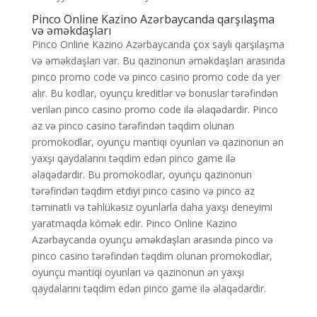
Pinco Online Kazino Azərbaycanda qarşılaşma
və əməkdaşları
Pinco Online Kazino Azərbaycanda çox saylı qarşılaşma
və əməkdaşları var. Bu qazinonun əməkdaşları arasında
pinco promo code və pinco casino promo code da yer
alır. Bu kodlar, oyunçu kreditlər və bonuslar tərəfindən
verilən pinco casino promo code ilə əlaqədardir. Pinco
az və pinco casino tərəfindən təqdim olunan
promokodlar, oyunçu məntiqi oyunları və qazinonun ən
yaxşı qaydalarını təqdim edən pinco game ilə
əlaqədardir. Bu promokodlar, oyunçu qazinonun
tərəfindən təqdim etdiyi pinco casino və pinco az
təminatlı və təhlükəsiz oyunlarla daha yaxşı deneyimi
yaratmaqda kömək edir. Pinco Online Kazino
Azərbaycanda oyunçu əməkdaşları arasında pinco və
pinco casino tərəfindən təqdim olunan promokodlar,
oyunçu məntiqi oyunları və qazinonun ən yaxşı
qaydalarını təqdim edən pinco game ilə əlaqədardir.