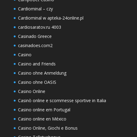
Cardiominal – czy
Cardiominal w apteka-24online.pl
cardiosaratov.ru 4003
Casinado Greece
casinadoes.com2
Casino
Casino and Friends
Casino ohne Anmeldung
Casino ohne OASIS
Casino Online
Casinò online e scommesse sportive in Italia
Casino online em Portugal
Casino online en México
Casino Online, Giochi e Bonus