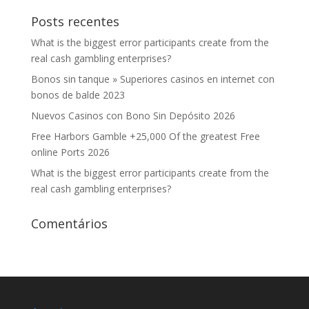
Posts recentes
What is the biggest error participants create from the
real cash gambling enterprises?
Bonos sin tanque » Superiores casinos en internet con
bonos de balde 2023
Nuevos Casinos con Bono Sin Depósito 2026
Free Harbors Gamble +25,000 Of the greatest Free
online Ports 2026
What is the biggest error participants create from the
real cash gambling enterprises?
Comentários