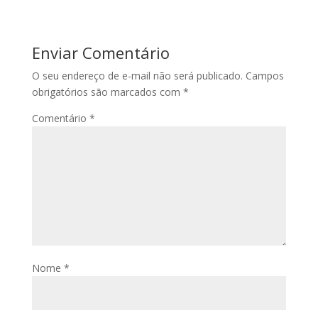
Enviar Comentário
O seu endereço de e-mail não será publicado.
Campos
obrigatórios são marcados com
*
Comentário
*
Nome
*