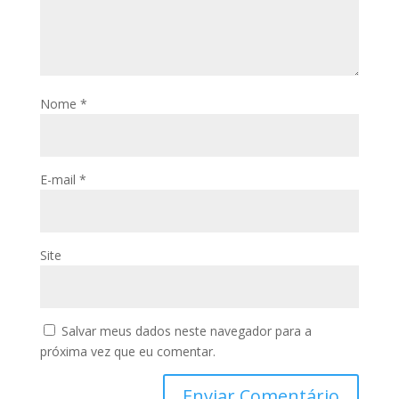
Nome
*
E-mail
*
Site
Salvar meus dados neste navegador para a
próxima vez que eu comentar.