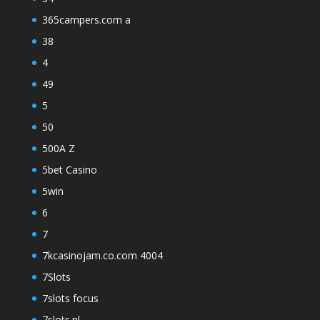
365campers.com a
38
4
49
5
50
500A Z
5bet Casino
5win
6
7
7kcasinojam.co.com 4004
7Slots
7slots focus
7slots.nl