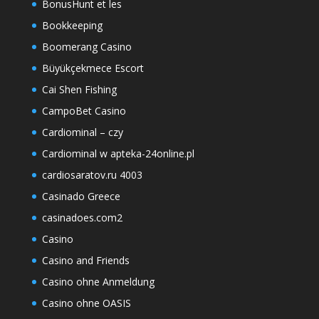
BonusHunt et les
Bookkeeping
Boomerang Casino
Büyükçekmece Escort
Cai Shen Fishing
CampoBet Casino
Cardiominal – czy
Cardiominal w apteka-24online.pl
cardiosaratov.ru 4003
Casinado Greece
casinadoes.com2
Casino
Casino and Friends
Casino ohne Anmeldung
Casino ohne OASIS