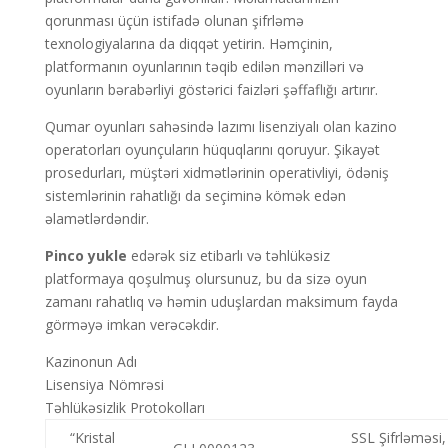
qorunması üçün istifadə olunan şifrləmə
texnologiyalarına da diqqət yetirin. Həmçinin,
platformanın oyunlarının təqib edilən mənzilləri və
oyunların bərabərliyi göstərici faizləri şəffaflığı artırır.
Qumar oyunları sahəsində lazımı lisenziyalı olan kazino
operatorları oyunçuların hüquqlarını qoruyur. Şikayət
prosedurları, müştəri xidmətlərinin operativliyi, ödəniş
sistemlərinin rahatlığı da seçiminə kömək edən
əlamətlərdəndir.
Pinco yukle
edərək siz etibarlı və təhlükəsiz
platformaya qoşulmuş olursunuz, bu da sizə oyun
zamanı rahatlıq və həmin uduşlardan maksimum fayda
görməyə imkan verəcəkdir.
Kazinonun Adı
Lisensiya Nömrəsi
Təhlükəsizlik Protokolları
“Kristal
SSL Şifrləməsi,