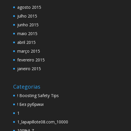
agosto 2015
julho 2015
junho 2015
maio 2015
abril 2015
março 2015
fevereiro 2015
janeiro 2015
Categorias
! Boosting Safety Tips
! Без рубрики
1
1_lapapillote08.com_10000
100%A Z