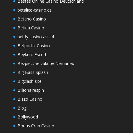
Bestes Online Casino Deutschland
betalice-casino.cz
Betano Casino
Betida Casino
betify casino avis 4
Betportal Casino
Beykent Escort
Bezpieczne zakupy Nemanex
Big Bass Splash
Bigclash site
Billionairespin
Bizzo Casino
Blog
Bollywood
Bonus Crab Casino