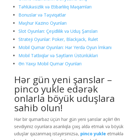
Təhlükəsizlik və Etibarlılıq Məqamları
Bonuslar və Təşviqatlar
Məşhur Kazino Oyunları
Slot Oyunları: Çeşidlilik və Uduş Şansları
Strateji Oyunlar: Poker, Blackjack, Rulet
Mobil Qumar Oyunları: Hər Yerdə Oyun İmkanı
Mobil Tətbiqlər və Saytların Üstünlükləri
Ən Yaxşı Mobil Qumar Oyunları
Hər gün yeni şanslar –
pinco yukle edərək
onlarla böyük uduşlara
sahib olun!
Hər bir qumarbaz üçün hər gün yeni şanslar açılır! Ən
sevdiyiniz oyunlara asanlıqla çıxış əldə etmək və böyük
uduşlar qazanmaq istəyirsinizsə,
pinco yukle
etməklə