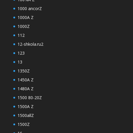
1000 ancorZ
1000A Z
1000Z
112
12-shkola.ru2
123
13
1350Z
1450A Z
1480A Z
1500 80-20Z
1500A Z
1500allZ
1500Z