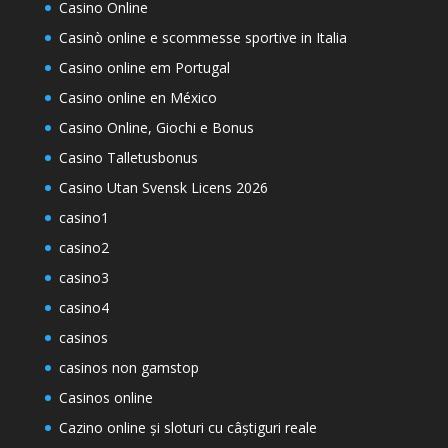
Casino Online
Casinò online e scommesse sportive in Italia
Casino online em Portugal
Casino online en México
Casino Online, Giochi e Bonus
Casino Talletusbonus
Casino Utan Svensk Licens 2026
casino1
casino2
casino3
casino4
casinos
casinos non gamstop
Casinos online
Cazino online și sloturi cu câștiguri reale