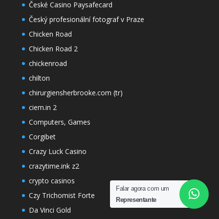
České Casino Paysafecard
Český profesionální fotograf v Praze
Chicken Road
Chicken Road 2
chickenroad
chilton
chirurgiensherbrooke.com (tr)
ciem.in 2
Computers, Games
Corgibet
Crazy Luck Casino
crazytime.ink z2
crypto casinos
Falar agora com um
Czy Trichomist Forte
Representante
Da Vinci Gold