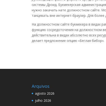
системы Дроид. Букмекерская администрация
нужно закачать нате должностном сайте. Мо
танцевать вне интернет-браузер. Для более 
На должностном сайте букмекера в видах ра
функцию сосредоточения на должностном ве
действительна в видах абсолютно всех ресу
делает предложение опцию «Беглая бибор».
Arquivos
agosto 2026
julho 2026