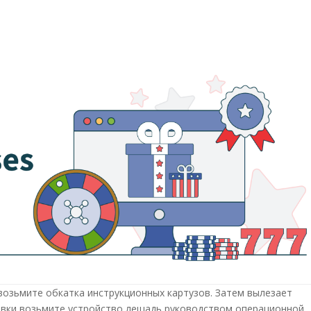
возьмите обкатка инструкционных картузов. Затем вылезает
овки возьмите устройство лещадь руководством операционной