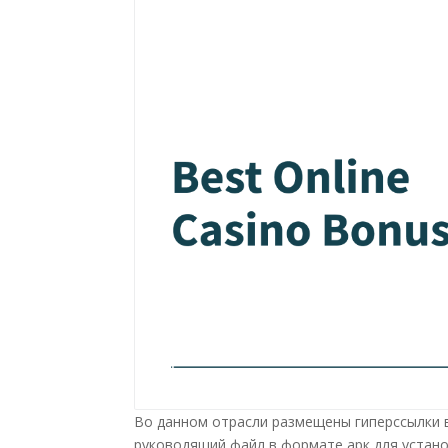
Во данном отрасли размещены гиперссылки 
руководящий файл в формате арк для устан