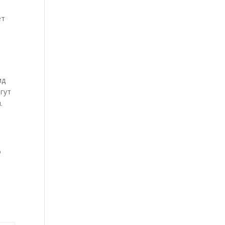
ид
гут
.
о