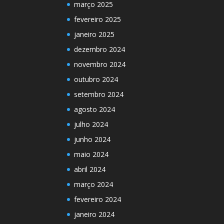
março 2025
fevereiro 2025
janeiro 2025
dezembro 2024
novembro 2024
outubro 2024
setembro 2024
agosto 2024
julho 2024
junho 2024
maio 2024
abril 2024
março 2024
fevereiro 2024
janeiro 2024