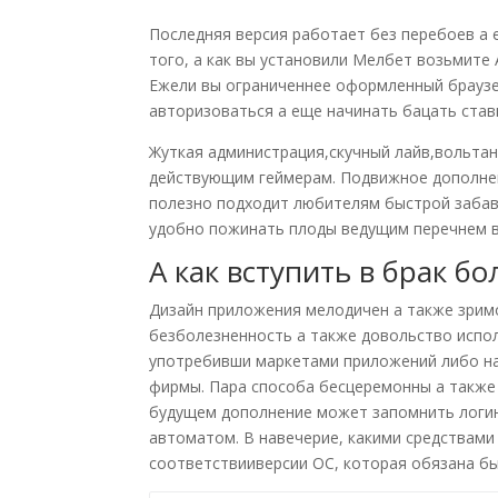
Последняя версия работает без перебоев а 
того, а как вы установили Мелбет возьмите
Ежели вы ограниченнее оформленный браузе
авторизоваться а еще начинать бацать ставк
Жуткая администрация,скучный лайв,вольта
действующим геймерам. Подвижное дополнен
полезно подходит любителям быстрой забав
удобно пожинать плоды ведущим перечнем в
А как вступить в брак б
Дизайн приложения мелодичен а также зрим
безболезненность а также довольство испол
употребивши маркетами приложений либо на
фирмы. Пара способа бесцеремонны а также
будущем дополнение может запомнить логин
автоматом. В навечерие, какими средствами 
соответствииверсии ОС, которая обязана бы