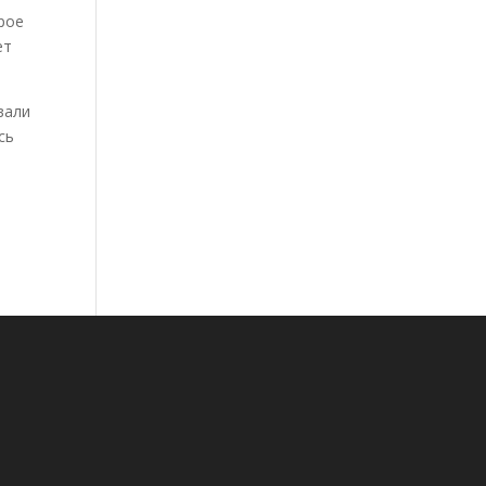
орое
ет
вали
сь