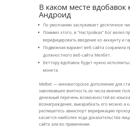
В каком месте вдобавок
Андроид
По умолчанию заслуживает десятичное чис
Помимо этого, в “Настройках” бог велел 
верифицировать введение ко аккаунту и г
Подвижная вариант веб-сайта сохранила п
должностного веб-сайта Мелбет.
Беттору вдобавок будет нужно исполнитьс
монета.
Melbet — инноваторское дополнение для ста
завоевавшее внятность из числа мнение поль
денежный перечень возможностей во изыска
вознаграждение, выкарабкать его можно а ка
распишитесь авиаспорт верификацию проходи
касается наиболее хода доказательства лиц
сайте али во применении.