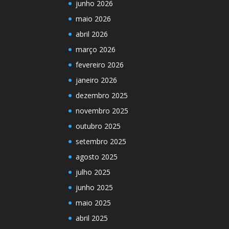
junho 2026
maio 2026
abril 2026
março 2026
fevereiro 2026
janeiro 2026
dezembro 2025
novembro 2025
outubro 2025
setembro 2025
agosto 2025
julho 2025
junho 2025
maio 2025
abril 2025