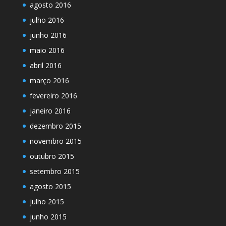
agosto 2016
julho 2016
junho 2016
maio 2016
abril 2016
março 2016
fevereiro 2016
janeiro 2016
dezembro 2015
novembro 2015
outubro 2015
setembro 2015
agosto 2015
julho 2015
junho 2015