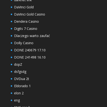
DaVinci Gold
DaVinci Gold Casino
Dendera Casino
Digits 7 Casino
Dlaczego warto zaufać
Dolly Casino
DONE 240679 17.10
DONE 241498 16.10
dopZ
dsfgsdg
DVDua 2t
Eldorado 1
elon 2
eng