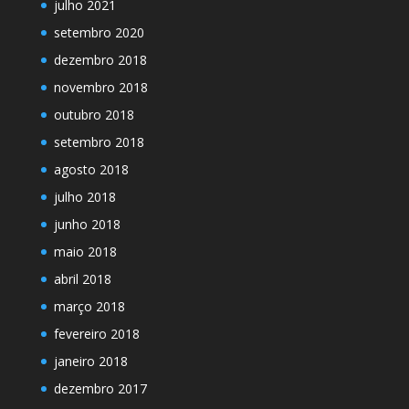
julho 2021
setembro 2020
dezembro 2018
novembro 2018
outubro 2018
setembro 2018
agosto 2018
julho 2018
junho 2018
maio 2018
abril 2018
março 2018
fevereiro 2018
janeiro 2018
dezembro 2017