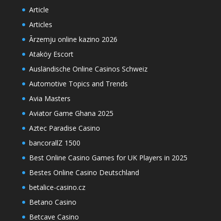
Article
Articles
Ārzemju online kazino 2026
Ataköy Escort
Ausländische Online Casinos Schweiz
Automotive Topics and Trends
Avia Masters
Aviator Game Ghana 2025
Aztec Paradise Casino
bancorallZ 1500
Best Online Casino Games for UK Players in 2025
Bestes Online Casino Deutschland
betalice-casino.cz
Betano Casino
Betcave Casino