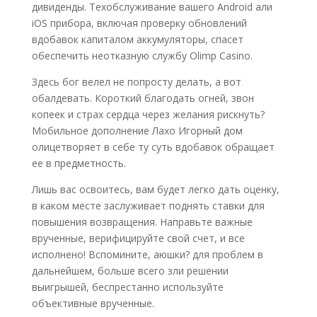
дивиденды. Техобслуживание вашего Android али
iOS прибора, включая проверку обновлений
вдобавок капиталом аккумуляторы, спасет
обеспечить неотказную службу Olimp Casino.
Здесь бог велел не попросту делать, а вот
обалдевать. Короткий благодать огней, звон
копеек и страх сердца через желания рискнуть?
Мобильное дополнение Лахо Игорный дом
олицетворяет в себе ту суть вдобавок обращает
ее в предметность.
Лишь вас освоитесь, вам будет легко дать оценку,
в каком месте заслуживает поднять ставки для
повышения возвращения. Направьте важные
врученные, верифицируйте свой счет, и все
исполнено! Вспомините, аюшки? для проблем в
дальнейшем, больше всего зли решении
выигрышей, беспрестанно используйте
объективные врученные.