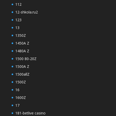
112
12-shkola.ru2
123
13
1350Z
1450A Z
1480A Z
1500 80-20Z
1500A Z
1500allZ
1500Z
16
1600Z
17
181-betlive casino