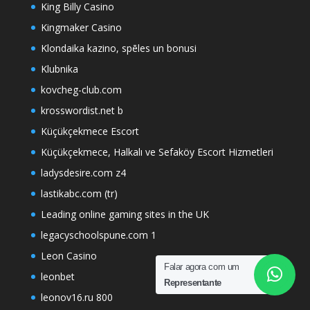
King Billy Casino
Kingmaker Casino
Klondaika kazino, spēles un bonusi
Klubnika
kovcheg-club.com
krosswordist.net b
Küçükçekmece Escort
Küçükçekmece, Halkalı ve Sefaköy Escort Hizmetleri
ladysdesire.com z4
lastikabc.com (tr)
Leading online gaming sites in the UK
legacyschoolspune.com 1
Leon Casino
Falar agora com um
leonbet
Representante
leonov16.ru 800