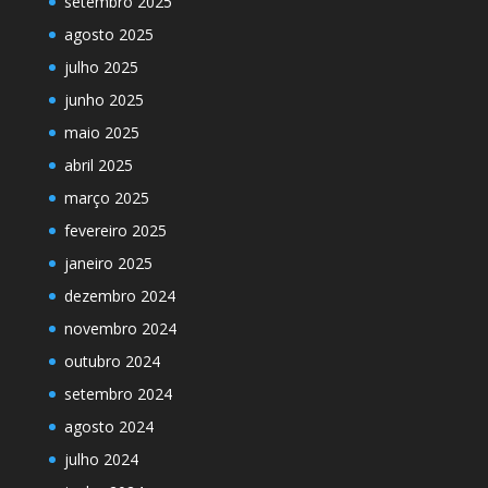
setembro 2025
agosto 2025
julho 2025
junho 2025
maio 2025
abril 2025
março 2025
fevereiro 2025
janeiro 2025
dezembro 2024
novembro 2024
outubro 2024
setembro 2024
agosto 2024
julho 2024