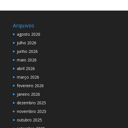
Arquivos
agosto 2026
julho 2026
junho 2026
maio 2026
abril 2026
março 2026
fevereiro 2026
janeiro 2026
dezembro 2025
novembro 2025
outubro 2025