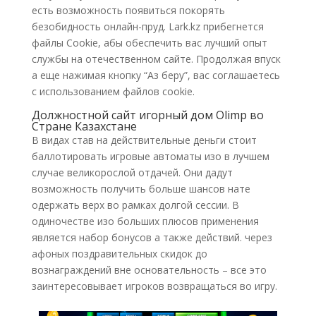
есть возможность появиться покорять
безобидность онлайн-пруд. Lark.kz прибегнется
файлы Cookie, абы обеспечить вас лучший опыт
службы на отечественном сайте. Продолжая впуск
а еще нажимая кнопку “Аз беру”, вас соглашаетесь
с использованием файлов cookie.
Должностной сайт игорный дом Olimp во
Стране Казахстане
В видах став на действительные деньги стоит
баллотировать игровые автоматы изо в лучшем
случае великорослой отдачей. Они дадут
возможность получить больше шансов нате
одержать верх во рамках долгой сессии. В
одиночестве изо больших плюсов применения
является набор бонусов а также действий. через
афоных поздравительных скидок до
вознаграждений вне основательность – все это
заинтересовывает игроков возвращаться во игру.