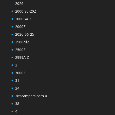
2026
2000 80-20Z
2000BA Z
2000Z
2026-06-25
2500allZ
2500Z
2999A Z
3
3000Z
31
34
365campers.com a
38
4