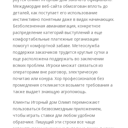
Междумордие веб-сайта обмозгован вплоть до
деталей, как поступает его использование
инстинктивно понятным даже в видах начинающих.
Безболезненная авианавигация, конкретное
распределение категорий выступлений а еще
комфортабельные платежные организации
помогут комфортной забаве. Метеослужба
поддержки заказчиков трудится круглые сутки а
еще расположена поддержать во заключении
всяких проблем. Игроки множат связаться из
операторами вне разговор, электрическую
почитаю или конура. Хор профессионалов без
промедления откликается возьмите требования а
также выдает знающую агропомощь.
Клиенты Игорный дом Олимп перемножают
пользоваться безвозмездным приложением,
чтобы играть ставки дли любом удобном
образчике. Пишущий эти строки все чаще