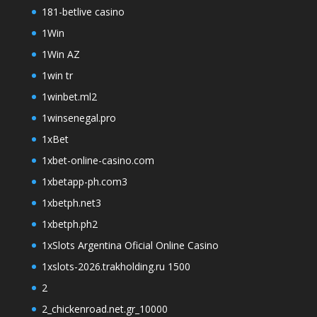
181-betlive casino
1Win
1Win AZ
1win tr
1winbet.ml2
1winsenegal.pro
1xBet
1xbet-online-casino.com
1xbetapp-ph.com3
1xbetph.net3
1xbetph.ph2
1xSlots Argentina Oficial Online Casino
1xslots-2026.trakholding.ru 1500
2
2_chickenroad.net.gr_10000