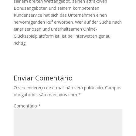
seinem breiten Wettangebot, seinen attraktiven
Bonusangeboten und seinem kompetenten
Kundenservice hat sich das Unternehmen einen
hervorragenden Ruf erworben. Wer auf der Suche nach
einer seriösen und unterhaltsamen Online-
Glücksspielplattform ist, ist bei interwetten genau
richtig.
Enviar Comentário
O seu endereço de e-mail não será publicado.
Campos
obrigatórios são marcados com
*
Comentário
*