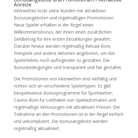
Anreize
interwetten lockt seine Kunden mit attraktiven
Bonusangeboten und regelmäßigen Promotionen.
Neue Spieler erhalten in der Regel einen
Willkommensbonus, der ihnen einen zusätzlichen
Geldbetrag für ihre ersten Einzahlungen gewährt.
Darüber hinaus werden regelmäßig Reload-Boni,
Freispiele und andere Aktionen angeboten, um das
Spielerlebnis noch aufregender zu gestalten. Die
Bonusbedingungen sind transparent und fair gestaltet.
Die Promotionen von interwetten sind vielfältig und
richten sich an verschiedene Spielertypen. Es gibt
beispielsweise Bonusprogramme für Sportwetter,
Casino-Boni für Liebhaber von Spielautomaten und
regelmäßige Verlosungen mit attraktiven Preisen. Die
Teilnahme an den Promotionen ist in der Regel einfach
und unkompliziert. Die Bonusangebote werden
regelmäßig aktualisiert.