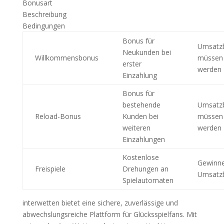
Bonusart
Beschreibung
Bedingungen
Bonus für
Umsatz
Neukunden bei
Willkommensbonus
müssen e
erster
werden
Einzahlung
Bonus für
bestehende
Umsatz
Reload-Bonus
Kunden bei
müssen e
weiteren
werden
Einzahlungen
Kostenlose
Gewinne
Freispiele
Drehungen an
Umsatz
Spielautomaten
interwetten bietet eine sichere, zuverlässige und
abwechslungsreiche Plattform für Glücksspielfans. Mit