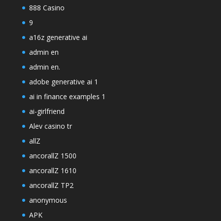
888 Casino
9
a16z generative ai
admin en
admin en.
adobe generative ai 1
ai in finance examples 1
ai-girlfriend
Alev casino tr
allZ
ancorallZ 1500
ancorallZ 1610
ancorallZ TP2
anonymous
APK