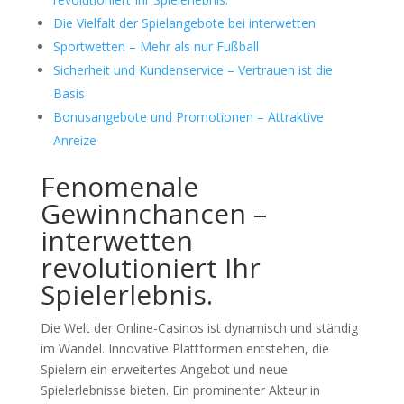
Die Vielfalt der Spielangebote bei interwetten
Sportwetten – Mehr als nur Fußball
Sicherheit und Kundenservice – Vertrauen ist die
Basis
Bonusangebote und Promotionen – Attraktive
Anreize
Fenomenale
Gewinnchancen –
interwetten
revolutioniert Ihr
Spielerlebnis.
Die Welt der Online-Casinos ist dynamisch und ständig
im Wandel. Innovative Plattformen entstehen, die
Spielern ein erweitertes Angebot und neue
Spielerlebnisse bieten. Ein prominenter Akteur in