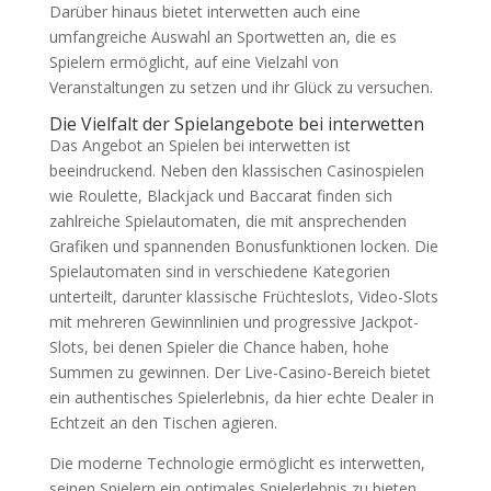
Darüber hinaus bietet interwetten auch eine
umfangreiche Auswahl an Sportwetten an, die es
Spielern ermöglicht, auf eine Vielzahl von
Veranstaltungen zu setzen und ihr Glück zu versuchen.
Die Vielfalt der Spielangebote bei interwetten
Das Angebot an Spielen bei interwetten ist
beeindruckend. Neben den klassischen Casinospielen
wie Roulette, Blackjack und Baccarat finden sich
zahlreiche Spielautomaten, die mit ansprechenden
Grafiken und spannenden Bonusfunktionen locken. Die
Spielautomaten sind in verschiedene Kategorien
unterteilt, darunter klassische Früchteslots, Video-Slots
mit mehreren Gewinnlinien und progressive Jackpot-
Slots, bei denen Spieler die Chance haben, hohe
Summen zu gewinnen. Der Live-Casino-Bereich bietet
ein authentisches Spielerlebnis, da hier echte Dealer in
Echtzeit an den Tischen agieren.
Die moderne Technologie ermöglicht es interwetten,
seinen Spielern ein optimales Spielerlebnis zu bieten.