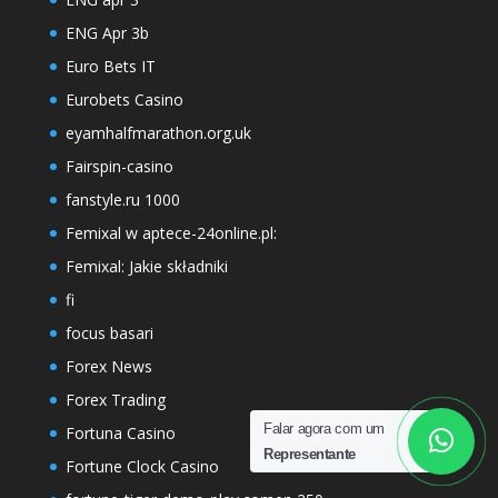
ENG Apr 3b
Euro Bets IT
Eurobets Casino
eyamhalfmarathon.org.uk
Fairspin-casino
fanstyle.ru 1000
Femixal w aptece-24online.pl:
Femixal: Jakie składniki
fi
focus basari
Forex News
Forex Trading
Falar agora com um
Fortuna Casino
Representante
Fortune Clock Casino