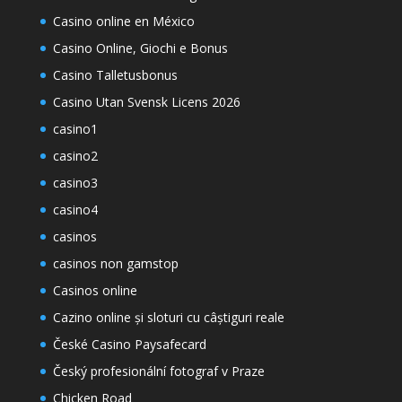
Casino online en México
Casino Online, Giochi e Bonus
Casino Talletusbonus
Casino Utan Svensk Licens 2026
casino1
casino2
casino3
casino4
casinos
casinos non gamstop
Casinos online
Cazino online și sloturi cu câștiguri reale
České Casino Paysafecard
Český profesionální fotograf v Praze
Chicken Road