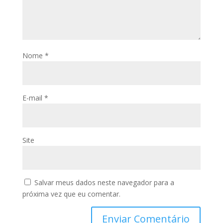
Nome
*
E-mail
*
Site
Salvar meus dados neste navegador para a
próxima vez que eu comentar.