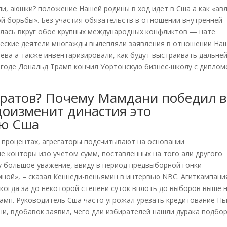
и, аюшки? положение Нашей родины в ход идет в Сша а как «ав
й борьбы». Без участия обязательств в отношении внутренней
алась вкруг обое крупных международных конфликтов — нате
ческие деятели многажды вылепляли заявления в отношении На
ева а также инвентаризировали, как будут выстраивать дальне
 годе Дональд Трамп кончил Уортонскую бизнес-школу с дипло
кратов? Почему Мамдани победил в
оизменит династия это
ию Сша
процентах, агрегаторы подсчитывают на основании
 конторы изо учетом сумм, поставленных на того али другого
у большое уважение, ввиду в период предвыборной гонки
мной», – сказал Кеннеди-веньямин в интервью NBC. Агиткампани
когда за до некоторой степени суток вплоть до выборов выше 
мп. Руководитель Сша часто угрожал урезать кредитование Нь
ни, вдобавок заявил, чего дли избирателей нашли дурака подбо