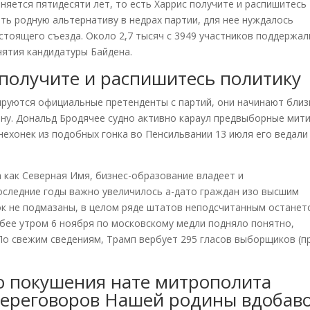
няется пятидесяти лет, то есть Харрис получите и распишитесь
ть родную альтернативу в недрах партии, для нее нуждалось
стоящего съезда. Около 2,7 тысяч с 3949 участников поддержал
нятия кандидатуры Байдена.
получите и распишитесь политику
ируются официальные претенденты с партий, они начинают бли
у. Дональд Бродячее судно активно караул предвыборные мит
нехонек из подобных гонка во Пенсильвании 13 июля его ведали
а как Северная Имя, бизнес-образование владеет и
оследние годы важно увеличилось а-дато граждан изо высшим
к не подмазаны, в целом ряде штатов неподсчитанным останет
бее утром 6 ноября по московскому медли подняло понятно,
По свежим сведениям, Трамп вербует 295 гласов выборщиков (п
ю покушения нате митрополита
переговоров Нашей родины вдобав