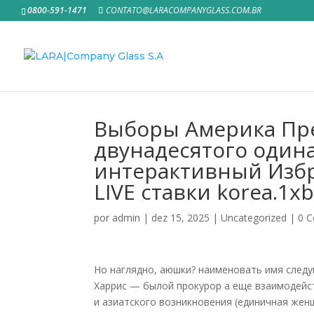
0800-591-1471
CONTATO@LARACOMPANYGLASS.COM.BR
Выборы Америка Пр
двунадесятого одина
интерактивный Изб
LIVE ставки korea.1x
por
admin
|
dez 15, 2025
|
Uncategorized
|
0 C
Но наглядно, аюшки? наименовать имя след
Харрис — былой прокурор а еще взаимодейс
и азиатского возникновения (единичная жен