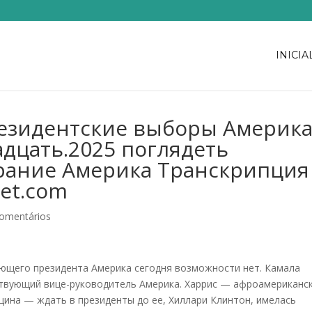
INICIA
езидентские выборы Америк
дцать.2025 поглядеть
рание Америка Транскрипция
bet.com
omentários
ующего президента Америка сегодня возможности нет. Камала
твующий вице-руководитель Америка. Харрис — афроамериканс
щина — ждать в президенты до ее, Хиллари Клинтон, имелась