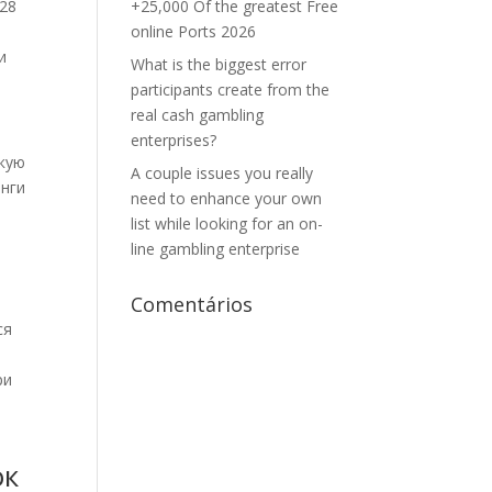
 28
+25,000 Of the greatest Free
online Ports 2026
и
What is the biggest error
participants create from the
real cash gambling
enterprises?
зкую
A couple issues you really
инги
need to enhance your own
list while looking for an on-
line gambling enterprise
Comentários
ся
ри
ок