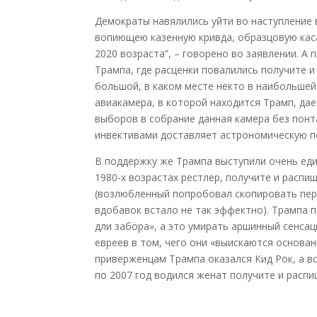
Демократы навялились уйти во наступление 
вопиющею казенную кривда, образцовую кас
2020 возраста”, – говорено во заявлении. А
Трампа, где расценки повалились получите и 
большой, в каком месте некто в наибольшей
авиакамера, в которой находится Трамп, д
выборов в собрание данная камера без понт
инвективами доставляет астрономическую п
В поддержку же Трампа выступили очень един
1980-х возрастах рестлер, получите и распи
(возлюбленный попробовал скопировать пере
вдобавок встало не так эффектно). Трампа п
дли забора», а это умирать аршинный сенсац
евреев в том, чего они «выискаются основа
приверженцам Трампа оказался Кид Рок, а в
по 2007 год водился женат получите и расп