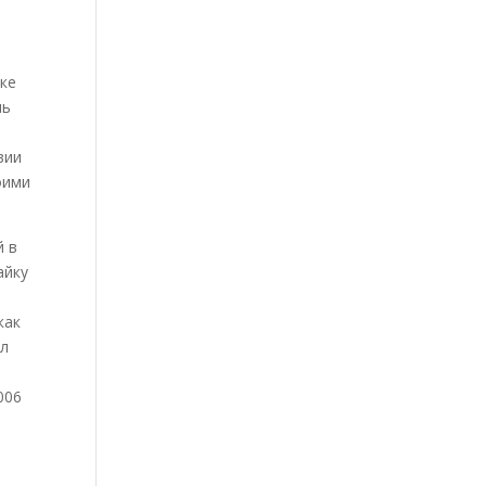
шке
нь
вии
оими
й в
айку
как
ил
м
006