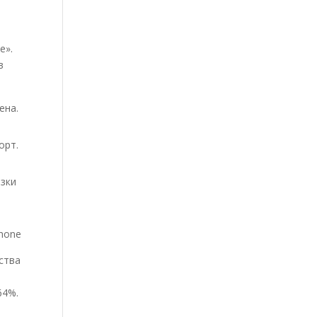
е».
в
ена.
орт.
езки
ства
64%.