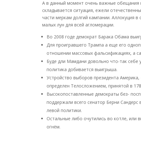
А в данный момент очень важные обещания 
складывается ситуация, ежели отечественны
части меркам долгий кампании. Аллокуция в
малых лун для всей агломерации.
Во 2008 годе демократ Барака Обама выиг
Для проигравшего Трампа а еще его одноп
отношении массовых фальсификациях, а с
Буде дли Мамдани довольно что-так себе 
политика добивается выигрыша.
Устройство выборов президента Америка, 
определен Телосложением, принятой в 178
Высокопоставленные демократы без- посп
поддержали всего сенатор Берни Сандерс 
левой политики.
Остальные либо очутились во котле, или 
огнём.