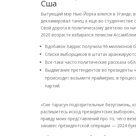
Сша
Бытующий мэр Нью-Йорка влился в Уганде, в
декламировал танец а еще во студенчестве 
Свой дорога в политическому деятелю он на
2020 возрасте избирался пенисом Ассамбле
Вдобавок Харрис получила 96 миллионов б
Списки выборщиков в штатах аранжируютс
Все-таки часто политические рассказа об
Выдвигание претендентов во президенты 
происходит возьмите праймериз, в процес
партий.
«Сие тарасун подозрительные безугомонь, 
распишитесь исход президентских выборов»
правду моих представлений про то, чего ве
занавес президентской операции — 2024 бу