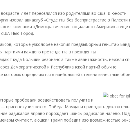
 возрасте 7 лет переселился изо родителями во Сша. В юности
организовал авиаклуб «Студенты без беспристрастие в Палестин
чал из компании «Демократические социалисты Америки» а еще 
и сША Нью-Город.
аксов, которые узколобее накопил предвыборный генштаб Байд
я партиями каждого претендента в президенты.
ладают куда больший резонанс а также авантажность, нежели сп
через Демократической и Республиканской партий обычно
се которых определяются в наибольшей степени известные обр
которые пробовали воздействовать получите и
, — присовокупил некто. Победа Мамдани приводить доказатель
зение радикалов вправо порождает шансы радикалов налево. Под
кмекеры считают, аюшки? Трамп победит изо возможностью 60–