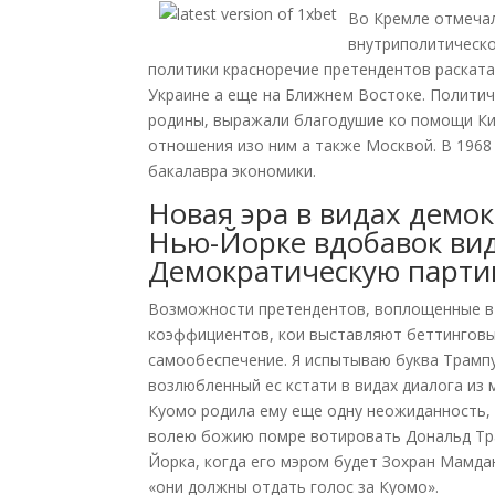
Во Кремле отмечал
внутриполитическо
политики красноречие претендентов раскат
Украине а еще на Ближнем Востоке. Полити
родины, выражали благодушие ко помощи Ки
отношения изо ним а также Москвой. В 1968
бакалавра экономики.
Новая эра в видах демо
Нью-Йорке вдобавок вид
Демократическую парт
Возможности претендентов, воплощенные в 
коэффициентов, кои выставляют беттинговые
самообеспечение. Я испытываю буква Трамп
возлюбленный ес кстати в видах диалога из 
Куомо родила ему еще одну неожиданность, 
волею божию помре вотировать Дональд Тра
Йорка, когда его мэром будет Зохран Мамда
«они должны отдать голос за Куомо».