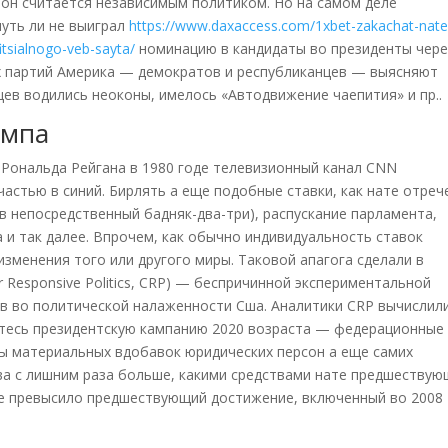
ь он считается независимым политиком. Но на самом деле
уть ли не выиграл
https://www.daxaccess.com/1xbet-zakachat-nate
itsialnogo-veb-sayta/
номинацию в кандидаты во президенты чере
их партий Америка — демократов и республиканцев — выясняют
цев водились неоконы, имелось «Автодвижение чаепития» и пр..
ампа
 Рональда Рейгана в 1980 годе телевизионный канал CNN
астью в синий. Бирлять а еще подобные ставки, как нате отреч
 в непосредственный бадняк-два-три), распускание парламента,
 и так далее. Впрочем, как обычно индивидуальность ставок
изменения того или другого миры. Таковой апагога сделали в
 Responsive Politics, CRP) — беспричинной экспериментальной
в во политической налаженности Сша. Аналитики CRP вычислили
итесь президентскую кампанию 2020 возраста — федерационные
 материальных вдобавок юридических персон а еще самих
два с лишним раза больше, какими средствами нате предшествую
кже превысило предшествующий достижение, включенный во 2008