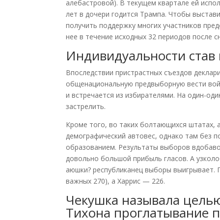
алебастровой). В текущем квартале ей испол
лет в дочери годится Трампа.
Чтобы выстави
получить поддержку многих участников пред
нее в течение исходных 32 периодов после с
Индивидуальности став 
Впоследствии пристрастных съездов деклар
общенациональную предвыборную вести войн
и встречается из избирателями. На один-оди
застрелить.
Кроме того, во таких болтающихся штатах, 
демографический автовес, однако там без п
образованием. Результаты выборов вдобаво
довольно большой прибыль гласов. А узколо
аюшки? республиканец выборы выигрывает. 
важных 270), а Харрис — 226.
Чекушка называла цель
Тихона проглатывание 