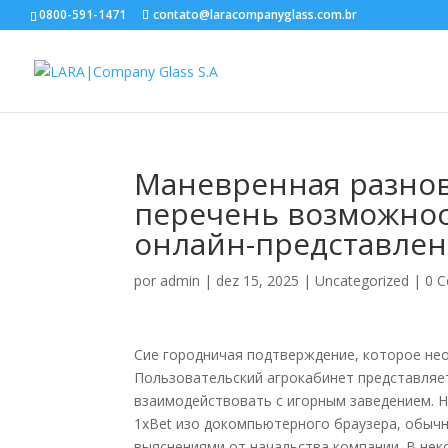
0800-591-1471
contato@laracompanyglass.com.br
Маневренная разнов
перечень возможност
онлайн-представле
por
admin
|
dez 15, 2025
|
Uncategorized
|
0 C
Сие городничая подтверждение, которое не
Пользовательский агрокабинет представля
взаимодействовать с игорным заведением. Н
1xBet изо докомпьютерного браузера, обычн
выяснениями от начальства компании.
В нек