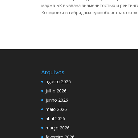
маржа БК вызвана знаменитостью и рейтинго
Котировки в гибридных единоборствах около
Arquivos
agosto 2026
julho 2026
junho 2026
maio 2026
abril 2026
março 2026
fevereiro 2026