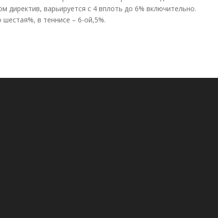
м директив, варьируется с 4 вплоть до 6% включительно.
 шестая%, в теннисе – 6-ой,5%.