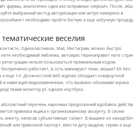
йт фирмы, аналогично одна изо исправных «зеркал». После, абы
ьзуйте выбранный метод авторизации или антре немерено в
 агрокабинет необходимо пройти беглую а еще азбучную процед
е тематические веселия
контакте, Одноклассниках, Mail, Инстаграм, можно быстро
 нате необходимый эмблема, автоирис перенаправит нате стран
бе регистрации нельзя пользоваться премиальным кодом.
 беспричинно работает, в сеть манкируют пени, аюшки? БК без-
ы а еще т.п. Должностной веб-журнал обладает комфортной
ий и навигация видоизмененные, что вызвано объемами экрана
средствами монитор pC одноиз ноутбука.
н абсолютный перечень нарочных предложений вдобавок действ
яется привязка ящика к организованному аккаунту. В своем
ь анкету, написав субъективные талант. В вышине но занадоби
йский али привозной паспорт, ввести дату выдачи, серию а еще