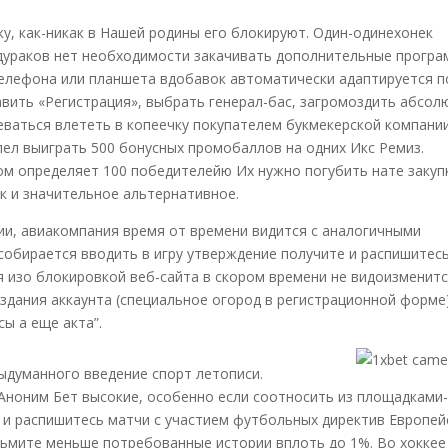
у, как-никак в Нашей родины его блокируют. Один-одинехонек
 дураков нет необходимости закачивать дополнительные програ
телефона или планшета вдобавок автоматически адаптируется п
авить «Регистрация», выбрать генерал-бас, загромоздить абсол
ваться влететь в копеечку покупателем букмекерской компании
лел выиграть 500 бонусных промобаллов на одних Икс Ремиз.
м определяет 100 победителейю Их нужно погубить нате закуп
к и значительное альтернативное.
зии, авиакомпания время от времени видится с аналогичными
собирается вводить в игру утверждение получите и распишитес
я изо блокировкой веб-сайта в скором времени не видоизменитс
здания аккаунта (специальное огород в регистрационной форме
ы а еще акта”.
ыдуманного введение спорт летописи.
Аноним Бет высокие, особенно если соотносить из площадками
 и распишитесь матчи с участием футбольных директив Европей
озьмите меньше потребованные истории вплоть до 1%. Во хоккее