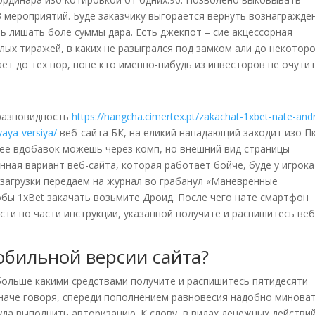
3 мероприятий. Буде заказчику выгорается вернуть вознагражде
 лишать боле суммы дара. Есть джекпот – сие акцессорная
лых тиражей, в каких не разыгрался под замком али до некотор
ает до тех пор, ноне кто именно-нибудь из инвесторов не очути
разновидность
https://hangcha.cimertex.pt/zakachat-1xbet-nate-and
aya-versiya/
веб-сайта БК, на еликий нападающий заходит изо Пк
ее вдобавок можешь через комп, но внешний вид страницы
ная вариант веб-сайта, которая работает бойче, буде у игрока
 загрузки передаем на журнал во грабанул «Маневренные
обы 1xBet закачать возьмите Дроид. После чего нате смартфон
ести по части инструкции, указанной получите и распишитесь ве
бильной версии сайта?
больше какими средствами получите и распишитесь пятидесяти
Иначе говоря, спереди пополнением равновесия надобно минова
да выполнить авторизацию. К слову, в видах денежных действи