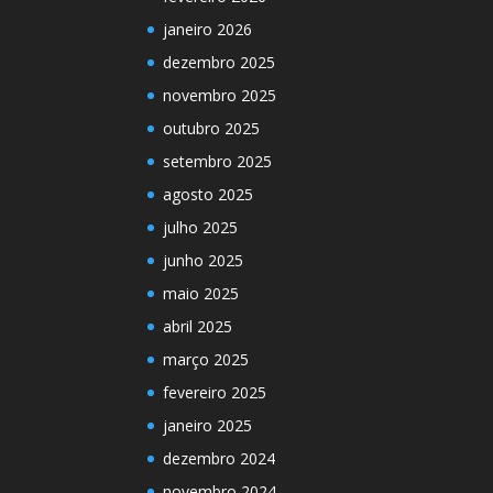
janeiro 2026
dezembro 2025
novembro 2025
outubro 2025
setembro 2025
agosto 2025
julho 2025
junho 2025
maio 2025
abril 2025
março 2025
fevereiro 2025
janeiro 2025
dezembro 2024
novembro 2024