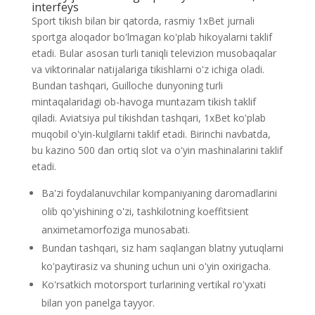
interfeys
Sport tikish bilan bir qatorda, rasmiy 1xBet jurnali
sportga aloqador bo'lmagan ko'plab hikoyalarni taklif
etadi. Bular asosan turli taniqli televizion musobaqalar
va viktorinalar natijalariga tikishlarni o'z ichiga oladi.
Bundan tashqari, Guilloche dunyoning turli
mintaqalaridagi ob-havoga muntazam tikish taklif
qiladi. Aviatsiya pul tikishdan tashqari, 1xBet ko'plab
muqobil o'yin-kulgilarni taklif etadi. Birinchi navbatda,
bu kazino 500 dan ortiq slot va o'yin mashinalarini taklif
etadi.
Ba'zi foydalanuvchilar kompaniyaning daromadlarini
olib qo'yishining o'zi, tashkilotning koeffitsient
anximetamorfoziga munosabati.
Bundan tashqari, siz ham saqlangan blatny yutuqlarni
ko'paytirasiz va shuning uchun uni o'yin oxirigacha.
Ko'rsatkich motorsport turlarining vertikal ro'yxati
bilan yon panelga tayyor.