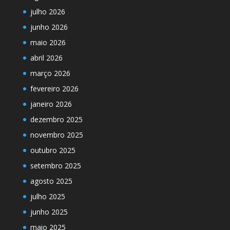
julho 2026
junho 2026
maio 2026
abril 2026
março 2026
fevereiro 2026
janeiro 2026
dezembro 2025
novembro 2025
outubro 2025
setembro 2025
agosto 2025
julho 2025
junho 2025
maio 2025