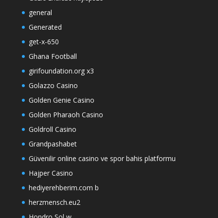
general
Generated
get-x-650
Ghana Football
girifoundation.org x3
Golazzo Casino
Golden Genie Casino
Golden Pharaoh Casino
Goldroll Casino
Grandpashabet
Güvenilir online casino ve spor bahis platformu
Hajper Casino
hediyerehberim.com b
herzmensch.eu2
Hondro Sol w