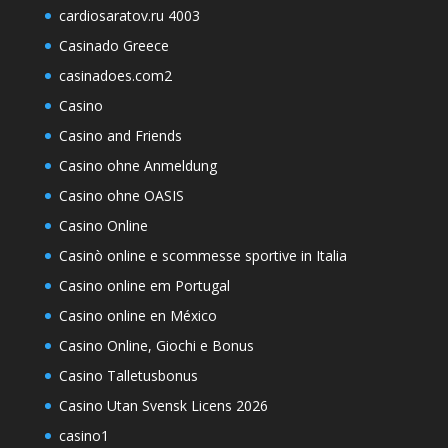
cardiosaratov.ru 4003
Casinado Greece
casinadoes.com2
Casino
Casino and Friends
Casino ohne Anmeldung
Casino ohne OASIS
Casino Online
Casinò online e scommesse sportive in Italia
Casino online em Portugal
Casino online en México
Casino Online, Giochi e Bonus
Casino Talletusbonus
Casino Utan Svensk Licens 2026
casino1