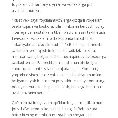
foydalanuvchilar joriy o'yinlar va voqealarga pul
tikishlari mumkin.
1xBet veb-sayti foydalanuvchilarga qiziqarli voqealarni
tezda topish va bashorat qilish imkonini beruvchi qulay
interfeys va mustahkam tikish platformasini taklif etadi.
Investorlar voqealarni bitta kuponda birlashtirish
imkoniyatidan foyda ko'radilar. 1xBet sizga bir nechta
tadbirlarni bron qilish imkonini beradi, lekin xizmat
nisbatan yangi bo‘lgani uchun hech qanday avtosportga
taalluqli emas. Bir nechta pul tikish mumkin bo'lgan
sport turlari soni sezilarli darajada oshdi. Kompaniya
yaqinda o'yinchilar o'z vatanlarida ishlashlari mumkin
bo'lgan noyob bonuslarni joriy qildi. Bunday bonusning
odatiy namunasi – bepul pul tikish, bu sizga bepul pul
tikish imkonini beradi.
Qo'shimcha imtiyozlarni qo'ldan boy bermaslik uchun
joriy 1xBet promo-kodini tekshiring. 1xBet hozirda
hatto bizning mamlakatimizda ham chegarasiz