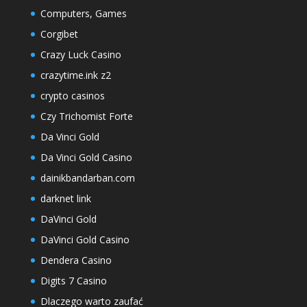
Computers, Games
Corgibet
Crazy Luck Casino
crazytime.ink z2
crypto casinos
Czy Trichomist Forte
Da Vinci Gold
Da Vinci Gold Casino
dainikbandarban.com
darknet link
DaVinci Gold
DaVinci Gold Casino
Dendera Casino
Digits 7 Casino
Dlaczego warto zaufać