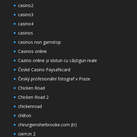
casino2
casino3
casino4
casinos
casinos non gamstop
Casinos online
Cazino online și sloturi cu câștiguri reale
České Casino Paysafecard
Český profesionální fotograf v Praze
Chicken Road
Chicken Road 2
chickenroad
chilton
chirurgiensherbrooke.com (tr)
ciem.in 2