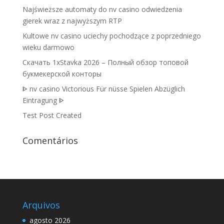
Najświeższe automaty do nv casino odwiedzenia
gierek wraz z najwyższym RTP
Kultowe nv casino uciechy pochodzące z poprzedniego
wieku darmowo
Скачать 1xStavka 2026 – Полный обзор топовой
букмекерской конторы
ᐈ nv casino Victorious Für nüsse Spielen Abzüglich
Eintragung ᐈ
Test Post Created
Comentários
Arquivos
agosto 2026