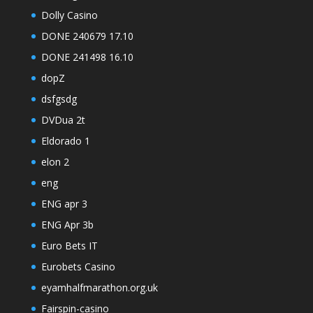
Dolly Casino
DONE 240679 17.10
DONE 241498 16.10
dopZ
dsfgsdg
DVDua 2t
Eldorado 1
elon 2
eng
ENG apr 3
ENG Apr 3b
Euro Bets IT
Eurobets Casino
eyamhalfmarathon.org.uk
Fairspin-casino