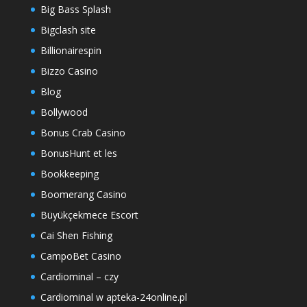
Big Bass Splash
Bigclash site
Billionairespin
Bizzo Casino
Blog
Bollywood
Bonus Crab Casino
BonusHunt et les
Bookkeeping
Boomerang Casino
Büyükçekmece Escort
Cai Shen Fishing
CampoBet Casino
Cardiominal – czy
Cardiominal w apteka-24online.pl