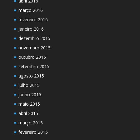
abril 2016
março 2016
fevereiro 2016
janeiro 2016
dezembro 2015
novembro 2015
outubro 2015
setembro 2015
agosto 2015
julho 2015
junho 2015
maio 2015
abril 2015
março 2015
fevereiro 2015