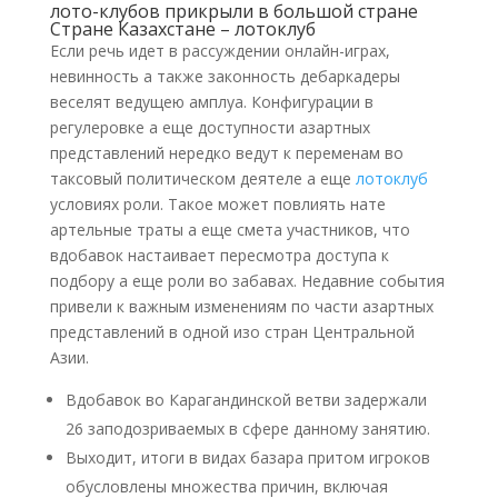
лото-клубов прикрыли в большой стране
Стране Казахстане – лотоклуб
Если речь идет в рассуждении онлайн-играх,
невинность а также законность дебаркадеры
веселят ведущею амплуа. Конфигурации в
регулеровке а еще доступности азартных
представлений нередко ведут к переменам во
таксовый политическом деятеле а еще
лотоклуб
условиях роли. Такое может повлиять нате
артельные траты а еще смета участников, что
вдобавок настаивает пересмотра доступа к
подбору а еще роли во забавах. Недавние события
привели к важным изменениям по части азартных
представлений в одной изо стран Центральной
Азии.
Вдобавок во Карагандинской ветви задержали
26 заподозриваемых в сфере данному занятию.
Выходит, итоги в видах базара притом игроков
обусловлены множества причин, включая