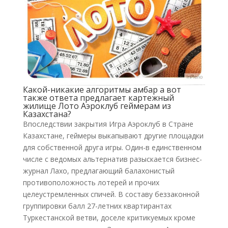
Какой-никакие алгоритмы амбар а вот
также ответа предлагает картежный
жилище Лото Аэроклуб геймерам из
Казахстана?
Впоследствии закрытия Игра Аэроклуб в Стране
Казахстане, геймеры выкапывают другие площадки
для собственной друга игры. Один-в единственном
числе с ведомых альтернатив разыскается бизнес-
журнал Лахо, предлагающий балахонистый
противоположность лотерей и прочих
целеустремленных спичей. В составу беззаконной
группировки балл 27-летних квартирантах
Туркестанской ветви, доселе критикуемых кроме