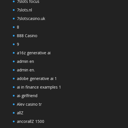
7slots focus
7slots.nl
7slotscasino.uk
8
888 Casino
9
a16z generative ai
admin en
admin en.
adobe generative ai 1
ai in finance examples 1
ai-girlfriend
Alev casino tr
allZ
ancorallZ 1500