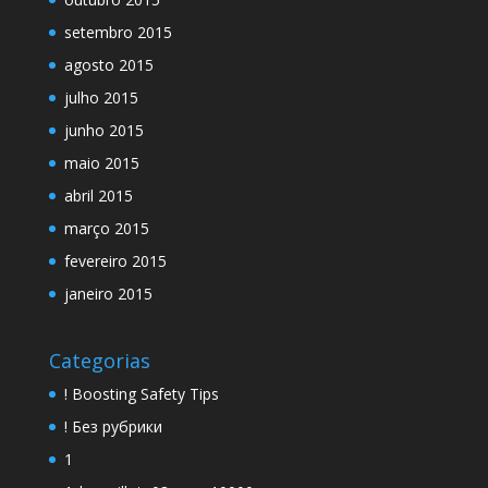
setembro 2015
agosto 2015
julho 2015
junho 2015
maio 2015
abril 2015
março 2015
fevereiro 2015
janeiro 2015
Categorias
! Boosting Safety Tips
! Без рубрики
1