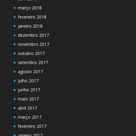
março 2018
fevereiro 2018
janeiro 2018
dezembro 2017
novembro 2017
outubro 2017
setembro 2017
agosto 2017
julho 2017
junho 2017
maio 2017
abril 2017
março 2017
fevereiro 2017
janeiro 2017