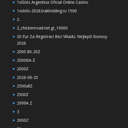
1xSlots Argentina Oficial Online Casino
1xslots-2026.trakholding.ru 1500
2
2_chickenroad.net.gr_10000
20 Eur Za Registraci Bez Vkladu: Nejlepší Bonusy
2026
2000 80-20Z
2000BA Z
2000Z
2026-06-25
2500allZ
2500Z
2999A Z
3
3000Z