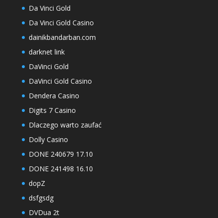
Da Vinci Gold
Da Vinci Gold Casino
dainikbandarban.com
darknet link
DaVinci Gold
DaVinci Gold Casino
Dendera Casino
Digits 7 Casino
Dlaczego warto zaufać
Dolly Casino
DONE 240679 17.10
DONE 241498 16.10
dopZ
dsfgsdg
DVDua 2t