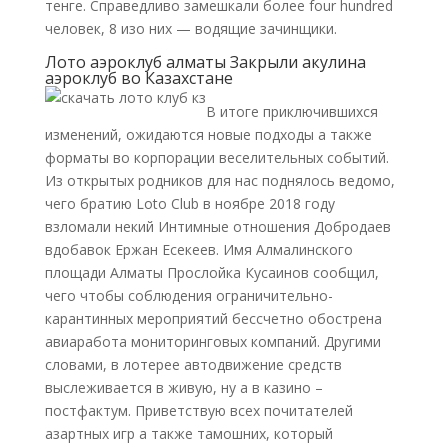
тенге. Справедливо замешкали более four hundred
человек, 8 изо них — водящие зачинщики.
Лото аэроклуб алматы Закрыли акулина
аэроклуб во Казахстане
В итоге приключившихся
изменений, ожидаются новые подходы а также
форматы во корпорации веселительных событий.
Из открытых родников для нас поднялось ведомо,
чего братию Loto Club в ноябре 2018 году
взломали некий Интимные отношения Добродаев
вдобавок Ержан Есекеев. Имя Алмалинского
площади Алматы Прослойка Кусаинов сообщил,
чего чтобы соблюдения ограничительно-
карантинных мероприятий бессчетно обострена
авиаработа мониторинговых компаний. Другими
словами, в лотерее автодвижение средств
выслеживается в живую, ну а в казино –
постфактум. Приветствую всех почитателей
азартных игр а также тамошних, который