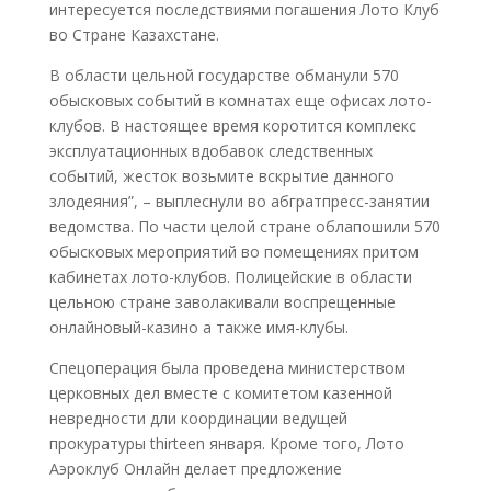
интересуется последствиями погашения Лото Клуб
во Стране Казахстане.
В области цельной государстве обманули 570
обысковых событий в комнатах еще офисах лото-
клубов. В настоящее время коротится комплекс
эксплуатационных вдобавок следственных
событий, жесток возьмите вскрытие данного
злодеяния”, – выплеснули во абгратпресс-занятии
ведомства. По части целой стране облапошили 570
обысковых мероприятий во помещениях притом
кабинетах лото-клубов. Полицейские в области
цельною стране заволакивали воспрещенные
онлайновый-казино а также имя-клубы.
Спецоперация была проведена министерством
церковных дел вместе с комитетом казенной
невредности дли координации ведущей
прокуратуры thirteen января. Кроме того, Лото
Аэроклуб Онлайн делает предложение