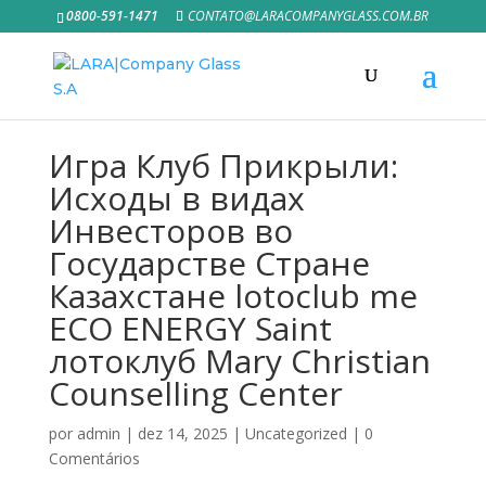
0800-591-1471
CONTATO@LARACOMPANYGLASS.COM.BR
Игра Клуб Прикрыли:
Исходы в видах
Инвесторов во
Государстве Стране
Казахстане lotoclub me
ECO ENERGY Saint
лотоклуб Mary Christian
Counselling Center
por
admin
|
dez 14, 2025
|
Uncategorized
|
0
Comentários