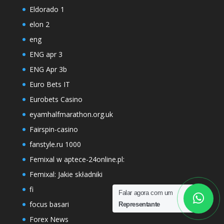
Eldorado 1
elon 2
eng
ENG apr 3
ENG Apr 3b
Euro Bets IT
Eurobets Casino
eyamhalfmarathon.org.uk
Fairspin-casino
fanstyle.ru 1000
Femixal w aptece-24online.pl:
Femixal: Jakie składniki
fi
Falar agora com um
focus basari
Representante
Forex News