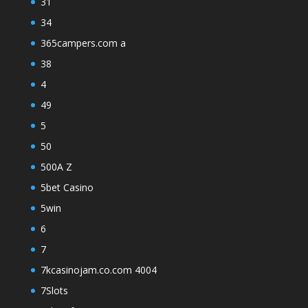
31
34
365campers.com a
38
4
49
5
50
500A Z
5bet Casino
5win
6
7
7kcasinojam.co.com 4004
7Slots