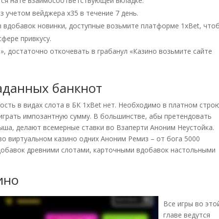
ся нате взаимосоответствующей вкладке.
 учетом вейджера х35 в течение 7 день.
 вдобавок новинки, доступные возьмите платформе 1xBet, что
сфере привкусу.
», достаточно откочевать в грабанул «Казино возьмите сайте
гаданных банкнот
сть в видах слота в БК 1xBet нет. Необходимо в платном стро
ыиграть импозантную сумму. В большинстве, абы претендовать
ыша, делают всемерные ставки во Взаперти Аноним Неустойка.
о виртуальном казино одних Аноним Ремиз – от бога 5000
добавок древними слотами, карточными вдобавок настольными
ино
Все игры во это
главе ведутся