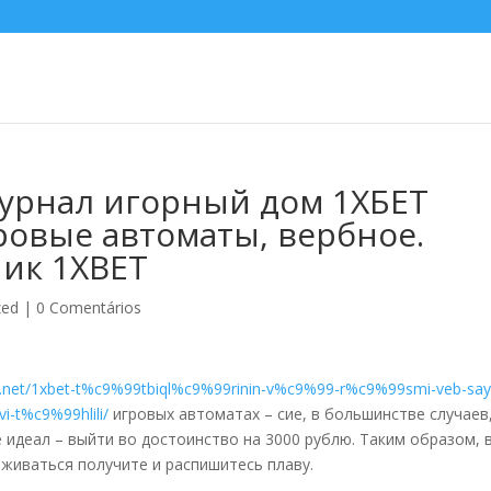
урнал игорный дом 1ХБЕТ
ровые автоматы, вербное.
ик 1XBET
zed
|
0 Comentários
7.net/1xbet-t%c9%99tbiql%c9%99rinin-v%c9%99-r%c9%99smi-veb-say
i-t%c9%99hlili/
игровых автоматах – сие, в большинстве случаев
е идеал – выйти во достоинство на 3000 рублю.
Таким образом, 
рживаться получите и распишитесь плаву.