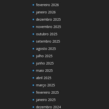
fevereiro 2026
janeiro 2026
dezembro 2025
novembro 2025
outubro 2025
setembro 2025
agosto 2025
julho 2025
junho 2025
maio 2025
abril 2025
março 2025
fevereiro 2025
janeiro 2025
dezembro 2024