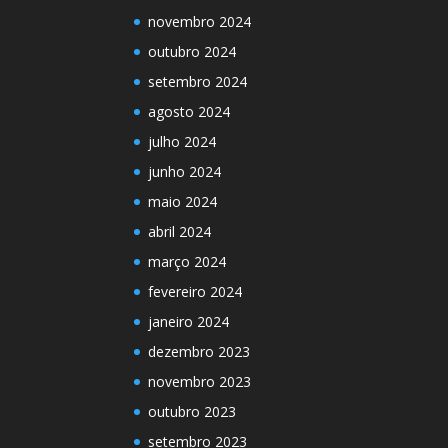
novembro 2024
outubro 2024
setembro 2024
agosto 2024
julho 2024
junho 2024
maio 2024
abril 2024
março 2024
fevereiro 2024
janeiro 2024
dezembro 2023
novembro 2023
outubro 2023
setembro 2023