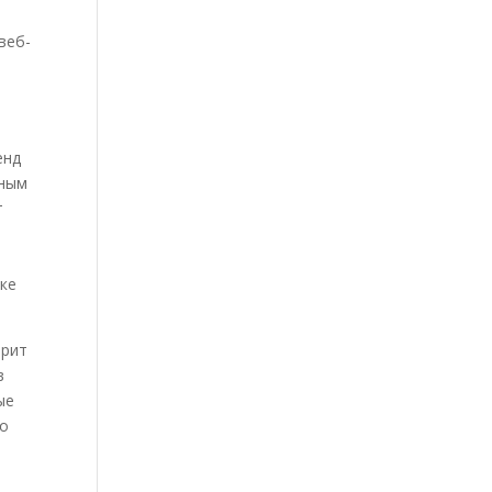
веб-
енд
жным
т
а
ике
арит
в
ые
no