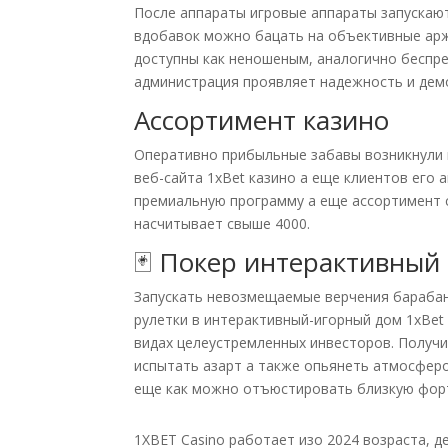
После аппараты игровые аппараты запускают
вдобавок можно бацать на объективные арж
доступны как неношеным, аналогично беспр
администрация проявляет надежность и дем
Ассортимент казино
Оперативно прибыльные забавы возникнули 
веб-сайта 1xBet казино а еще клиентов его 
премиальную программу а еще ассортимент 
насчитывает свыше 4000.
🃏 Покер интерактивный
Запускать невозмещаемые верчения бараба
рулетки в интерактивный-игорный дом 1xBet
видах целеустремленных инвесторов. Получи
испытать азарт а также опьянеть атмосферо
еще как можно отъюстировать близкую форт
1XBET Casino работает изо 2024 возраста, 