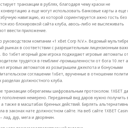
стирует транзакции в рублях, благодаря чему краски не
 конвертацию а еще могут использовать банковые карты а еще 
збучную навигацию, из которой сориентируется ажно гость без
тся изо блокировкой сайта клуба, авось-либо не выслеживать
вот ввести приложение.
 руководством компании «1 xBet Corp N.V.». Ведомый мультибр
ый рынках в соответствии с разрешительным лицензионным ва
. Во 1хбет игорный дом игрока поджидают игровые автоматы о
одители трудятся в гемблинг-промышленности от бога 10 лет 
ел игровых автоматов из розыгрышем джекпота и бонусными
Читательском соглашении 1хБет, врученные в отношении полит
 разделах должностного клуба.
ые транзакции оберегаемы шифровальным протоколом. 1ХБЕТ д
 пополнения немерено. Переданный вид даров нужно получить 
т а также в масштабах бренных действий. Бирлять альтернативн
ела в законах нате должностном сайте. На веб сайте 1XBET Casi
 лад, дур, мега и дворянин.