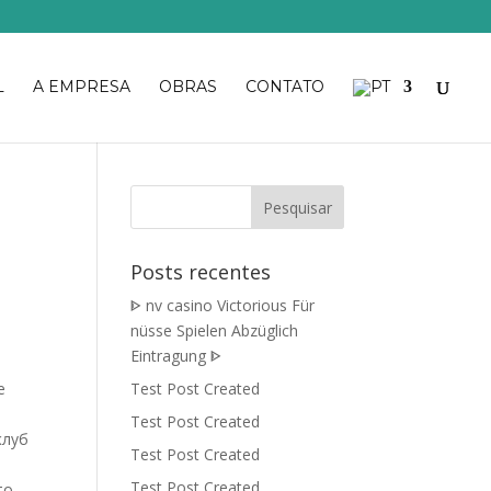
L
A EMPRESA
OBRAS
CONTATO
и
Posts recentes
ᐈ nv casino Victorious Für
nüsse Spielen Abzüglich
Eintragung ᐈ
е
Test Post Created
Test Post Created
клуб
Test Post Created
Test Post Created
то