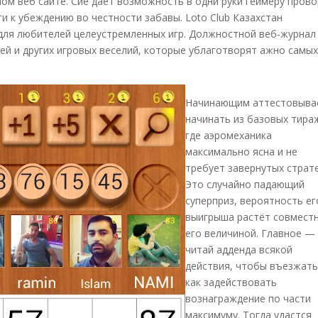
м веб сайте. Сие дает возможность в одни руки геймеру пров
и к убеждению во честности забавы. Loto Club Казахстан
 для любителей целеустремленных игр. Должностной веб-журнал
ей и других игровых веселий, которые ублаготворят ажно самы
Начинающим аттестовыва
начинать из базовых тира
где аэромеханика
максимально ясна и не
требует завернутых страте
Это случайно падающий
суперприз, вероятность ег
выигрыша растёт совместн
его величиной. Главное —
читай адденда всякой
действия, чтобы въезжать
как задействовать
вознаграждение по части
максимуму. Тогда удастся