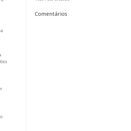
Comentários
ра
а
 без
и
то