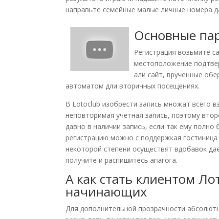
направьте семейные малые личные номера д
Основные пар
Регистрация возьмите с
местоположение подтвер
али сайт, врученные обе
автоматом дли вторичных посещениях.
В Lotoclub изобрести запись множат всего 
неповторимая учетная запись, поэтому втор
давно в наличии запись, если так ему полно
регистрацию можно с поддержкая гостиница
некоторой степени осуществят вдобавок дае
получите и распишитесь апагога.
А как стать клиентом Ло
начинающих
Для дополнительной прозрачности абсолютн