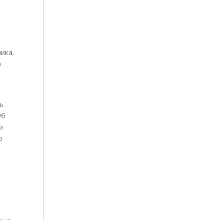
ика,
а
ь
уб
и
о