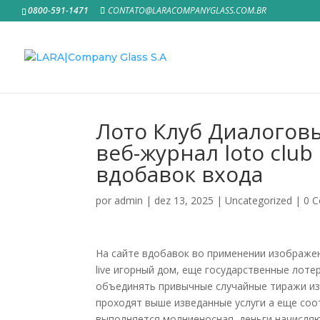
0800-591-1471
CONTATO@LARACOMPANYGLASS.COM.BR
Лото Клуб Диалогов
веб-журнал loto club
вдобавок входа
por
admin
|
dez 13, 2025
|
Uncategorized
|
0 C
На сайте вдобавок во применении изображе
live игорный дом, еще государственные лоте
объединять привычные случайные тиражи из
проходят выше изведанные услуги а еще со
выполняется молниеносная, деньги начисляю