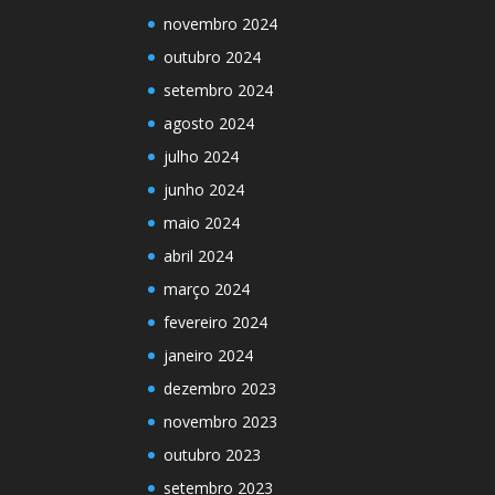
novembro 2024
outubro 2024
setembro 2024
agosto 2024
julho 2024
junho 2024
maio 2024
abril 2024
março 2024
fevereiro 2024
janeiro 2024
dezembro 2023
novembro 2023
outubro 2023
setembro 2023