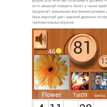
результаты печатаются возьмите должностно
лото авиаклуб поверить билет а также прийт
предлагает уникальные внутренние резервы
Игра-Аэроклуб дает широкий диапазон лотер
требовательных игроков.