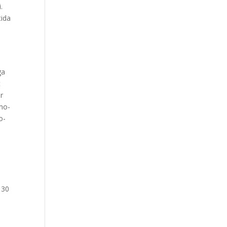
.
tida
ga
t
ar
omo-
o-
 30