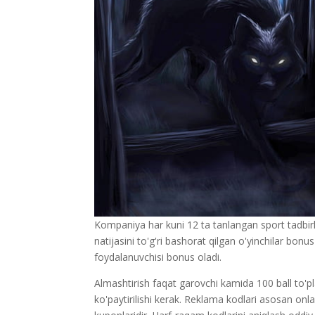
Kompaniya har kuni 12 ta tanlangan sport tadbirla
natijasini to'g'ri bashorat qilgan o'yinchilar bonu
foydalanuvchisi bonus oladi.
Almashtirish faqat garovchi kamida 100 ball to'p
ko'paytirilishi kerak. Reklama kodlari asosan o