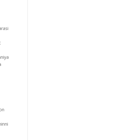
arasi
t
aniya
a
pon
minni