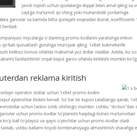
javob topish uchun qoidalarga diqqat bilan amal qiling va 
saytga ma'lumot qo'shing yoki muhandislik yordamiga
kka garovlar va kamida bitta qoniqarli voqeadan iborat, koeffitsienti 
beriladi.
ompaniyasi mijozlarga o'zlarining promo-kodlarini yaratishga imkon
qo'llab-quvvatlash guruhiga murojaat qiling. 1xBet bukmekerlik
sh kelibsiz bonusi sifatida maksimal yuz dollar oladilar. Aslida, bu so
rini faollashtirish orqali bepul garov sifatida kiritilishi mumkin bo'l
terdan reklama kiritish
un onlayn operator slotlar uchun 1xBet promo-kodini
pul aylanishlar blokini beradi. Siz har bir kupon talablariga qarab, 1x
evrodollar uchun tanlov sotib olishingiz mumkin. Ushbu "do'kon"dan s
 garovlar uchun promo-kodlar to'planishi haqidagi biznes ma'lumotlari
 ko'p ball to'playsiz va qaysi o'yinchilar uchun promo-kodlar oladi.
ni tanlab, ushbu ballarni noyob kombinatsiyaga almashtirish sharafiga 