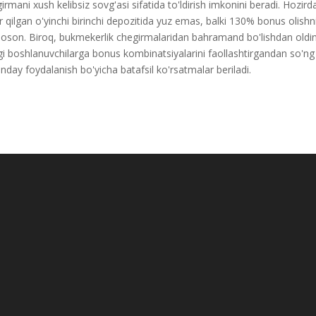
irmani xush kelibsiz sovg'asi sifatida to'ldirish imkonini beradi. Hozird
ilgan o'yinchi birinchi depozitida yuz emas, balki 130% bonus olishn
i oson. Biroq, bukmekerlik chegirmalaridan bahramand bo'lishdan oldin
ngi boshlanuvchilarga bonus kombinatsiyalarini faollashtirgandan so'ng
day foydalanish bo'yicha batafsil ko'rsatmalar beriladi.