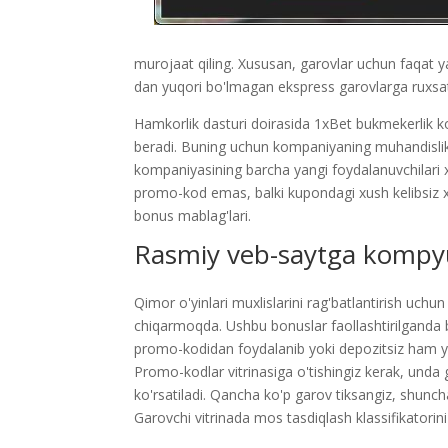
murojaat qiling. Xususan, garovlar uchun faqat ya
dan yuqori bo'lmagan ekspress garovlarga ruxsat 
Hamkorlik dasturi doirasida 1xBet bukmekerlik k
beradi. Buning uchun kompaniyaning muhandislik 
kompaniyasining barcha yangi foydalanuvchilari xu
promo-kod emas, balki kupondagi xush kelibsiz xaba
bonus mablag'lari.
Rasmiy veb-saytga kompyu
Qimor o'yinlari muxlislarini rag'batlantirish uch
chiqarmoqda. Ushbu bonuslar faollashtirilganda be
promo-kodidan foydalanib yoki depozitsiz ham y
Promo-kodlar vitrinasiga o'tishingiz kerak, unda
ko'rsatiladi. Qancha ko'p garov tiksangiz, shuncha
Garovchi vitrinada mos tasdiqlash klassifikatori