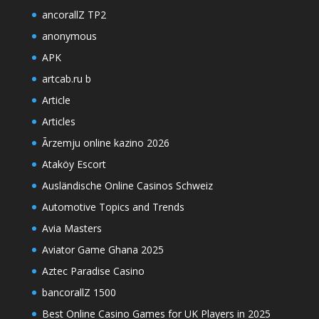
ancorallZ TP2
anonymous
APK
artcab.ru b
Article
Articles
Ārzemju online kazino 2026
Ataköy Escort
Ausländische Online Casinos Schweiz
Automotive Topics and Trends
Avia Masters
Aviator Game Ghana 2025
Aztec Paradise Casino
bancorallZ 1500
Best Online Casino Games for UK Players in 2025