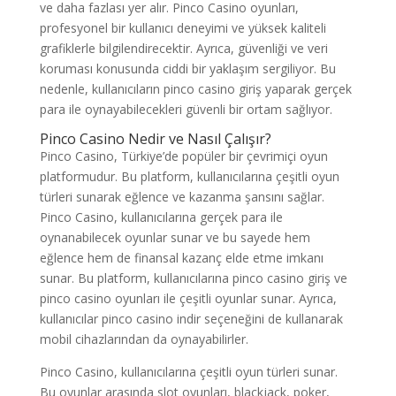
ve daha fazlası yer alır. Pinco Casino oyunları,
profesyonel bir kullanıcı deneyimi ve yüksek kaliteli
grafiklerle bilgilendirecektir. Ayrıca, güvenliği ve veri
koruması konusunda ciddi bir yaklaşım sergiliyor. Bu
nedenle, kullanıcıların pinco casino giriş yaparak gerçek
para ile oynayabilecekleri güvenli bir ortam sağlıyor.
Pinco Casino Nedir ve Nasıl Çalışır?
Pinco Casino, Türkiye’de popüler bir çevrimiçi oyun
platformudur. Bu platform, kullanıcılarına çeşitli oyun
türleri sunarak eğlence ve kazanma şansını sağlar.
Pinco Casino, kullanıcılarına gerçek para ile
oynanabilecek oyunlar sunar ve bu sayede hem
eğlence hem de finansal kazanç elde etme imkanı
sunar. Bu platform, kullanıcılarına pinco casino giriş ve
pinco casino oyunları ile çeşitli oyunlar sunar. Ayrıca,
kullanıcılar pinco casino indir seçeneğini de kullanarak
mobil cihazlarından da oynayabilirler.
Pinco Casino, kullanıcılarına çeşitli oyun türleri sunar.
Bu oyunlar arasında slot oyunları, blackjack, poker,