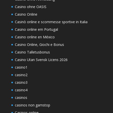
Casino ohne OASIS
Casino Online
Casinò online e scommesse sportive in Italia
Casino online em Portugal
Casino online en México
Casino Online, Giochi e Bonus
Casino Talletusbonus
Casino Utan Svensk Licens 2026
casino1
casino2
casino3
casino4
casinos
casinos non gamstop
Casinos online