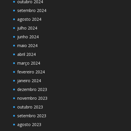
outubro 2024
setembro 2024
agosto 2024
julho 2024
junho 2024
maio 2024
abril 2024
março 2024
fevereiro 2024
janeiro 2024
dezembro 2023
novembro 2023
outubro 2023
setembro 2023
agosto 2023