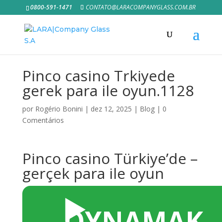
0800-591-1471
CONTATO@LARACOMPANYGLASS.COM.BR
Pinco casino Trkiyede
gerek para ile oyun.1128
por
Rogério Bonini
|
dez 12, 2025
|
Blog
|
0
Comentários
Pinco casino Türkiye’de –
gerçek para ile oyun
▶️
OYNAMAK