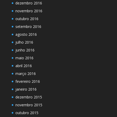
dezembro 2016
novembro 2016
outubro 2016
setembro 2016
agosto 2016
julho 2016
junho 2016
maio 2016
abril 2016
março 2016
fevereiro 2016
janeiro 2016
dezembro 2015
novembro 2015
outubro 2015