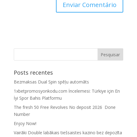
Posts recentes
Bezmaksas Dual Spin spēļu automāts
1xbetpromosyonkodu.com İncelemesi: Türkiye için En
İyi Spor Bahis Platformu
The fresh 50 Free Revolves No deposit 2026 ️ Done
Number
Enjoy Now!
Vairāki Double labākais tiešsaistes kazino bez depozīta