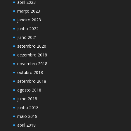
abril 2023
março 2023
janeiro 2023
junho 2022
julho 2021
setembro 2020
dezembro 2018
novembro 2018
outubro 2018
setembro 2018
agosto 2018
julho 2018
junho 2018
maio 2018
abril 2018