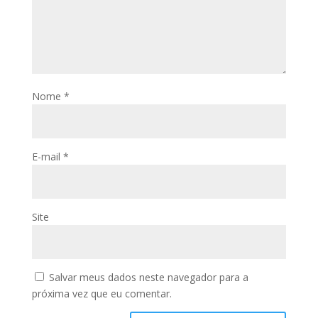
Nome
*
E-mail
*
Site
Salvar meus dados neste navegador para a
próxima vez que eu comentar.