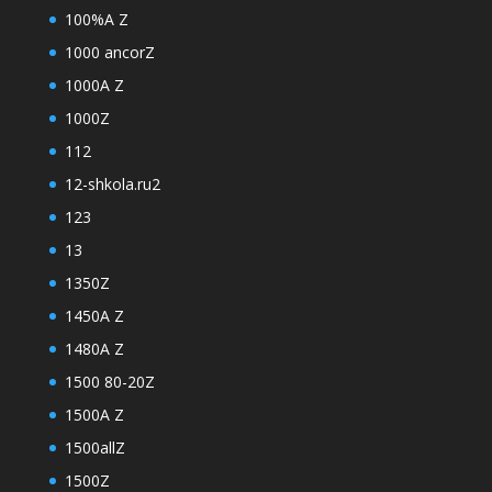
100%A Z
1000 ancorZ
1000A Z
1000Z
112
12-shkola.ru2
123
13
1350Z
1450A Z
1480A Z
1500 80-20Z
1500A Z
1500allZ
1500Z