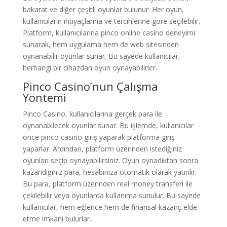
bakarat ve diğer çeşitli oyunlar bulunur. Her oyun,
kullanıcıların ihtiyaçlarına ve tercihlerine göre seçilebilir.
Platform, kullanıcılarına pinco online casino deneyimi
sunarak, hem uygulama hem de web sitesinden
oynanabilir oyunlar sunar. Bu sayede kullanıcılar,
herhangi bir cihazdan oyun oynayabilirler.
Pinco Casino’nun Çalışma
Yöntemi
Pinco Casino, kullanıcılarına gerçek para ile
oynanabilecek oyunlar sunar. Bu işlemde, kullanıcılar
önce pinco casino giriş yaparak platforma giriş
yaparlar. Ardından, platform üzerinden istediğiniz
oyunları seçip oynayabilirsiniz. Oyun oynadıktan sonra
kazandığınız para, hesabınıza otomatik olarak yatırılır.
Bu para, platform üzerinden real money transferi ile
çekilebilir veya oyunlarda kullanıma sunulur. Bu sayede
kullanıcılar, hem eğlence hem de finansal kazanç elde
etme imkanı bulurlar.