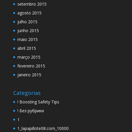
setembro 2015
agosto 2015
julho 2015
junho 2015
maio 2015
abril 2015
março 2015
fevereiro 2015
janeiro 2015
Categorias
! Boosting Safety Tips
! Без рубрики
1
1_lapapillote08.com_10000