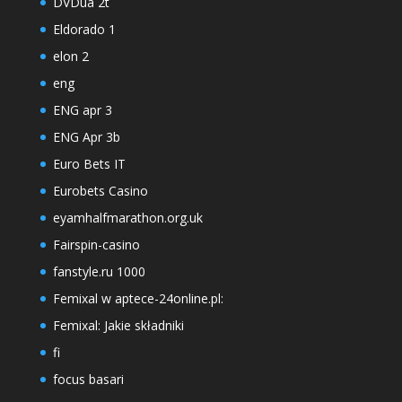
DVDua 2t
Eldorado 1
elon 2
eng
ENG apr 3
ENG Apr 3b
Euro Bets IT
Eurobets Casino
eyamhalfmarathon.org.uk
Fairspin-casino
fanstyle.ru 1000
Femixal w aptece-24online.pl:
Femixal: Jakie składniki
fi
focus basari