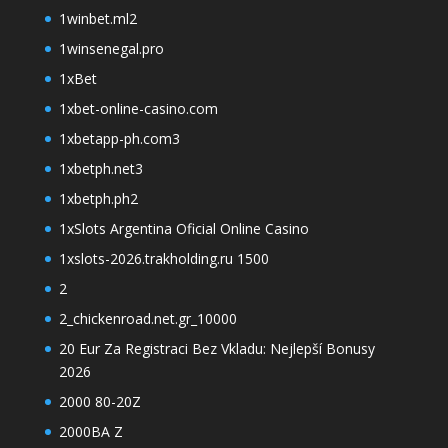
1winbet.ml2
1winsenegal.pro
1xBet
1xbet-online-casino.com
1xbetapp-ph.com3
1xbetph.net3
1xbetph.ph2
1xSlots Argentina Oficial Online Casino
1xslots-2026.trakholding.ru 1500
2
2_chickenroad.net.gr_10000
20 Eur Za Registraci Bez Vkladu: Nejlepší Bonusy
2026
2000 80-20Z
2000BA Z