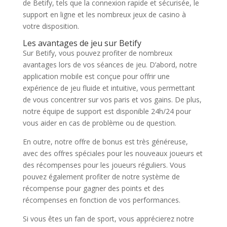
de Betify, tels que la connexion rapide et sécurisée, le
support en ligne et les nombreux jeux de casino à
votre disposition.
Les avantages de jeu sur Betify
Sur Betify, vous pouvez profiter de nombreux
avantages lors de vos séances de jeu. D’abord, notre
application mobile est conçue pour offrir une
expérience de jeu fluide et intuitive, vous permettant
de vous concentrer sur vos paris et vos gains. De plus,
notre équipe de support est disponible 24h/24 pour
vous aider en cas de problème ou de question.
En outre, notre offre de bonus est très généreuse,
avec des offres spéciales pour les nouveaux joueurs et
des récompenses pour les joueurs réguliers. Vous
pouvez également profiter de notre système de
récompense pour gagner des points et des
récompenses en fonction de vos performances.
Si vous êtes un fan de sport, vous apprécierez notre