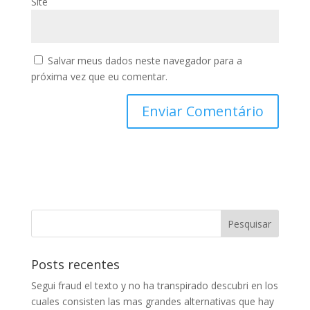
Site
Salvar meus dados neste navegador para a
próxima vez que eu comentar.
Posts recentes
Segui fraud el texto y no ha transpirado descubri en los
cuales consisten las mas grandes alternativas que hay