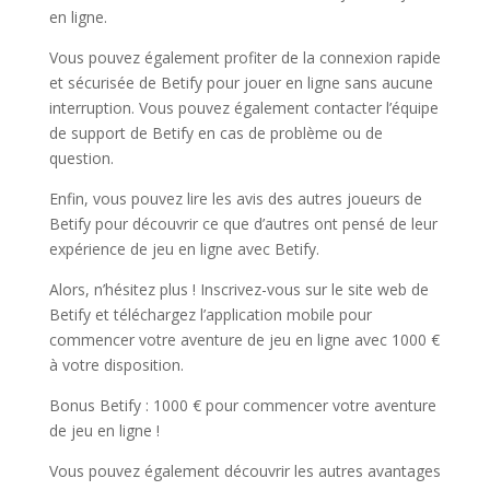
en ligne.
Vous pouvez également profiter de la connexion rapide
et sécurisée de Betify pour jouer en ligne sans aucune
interruption. Vous pouvez également contacter l’équipe
de support de Betify en cas de problème ou de
question.
Enfin, vous pouvez lire les avis des autres joueurs de
Betify pour découvrir ce que d’autres ont pensé de leur
expérience de jeu en ligne avec Betify.
Alors, n’hésitez plus ! Inscrivez-vous sur le site web de
Betify et téléchargez l’application mobile pour
commencer votre aventure de jeu en ligne avec 1000 €
à votre disposition.
Bonus Betify : 1000 € pour commencer votre aventure
de jeu en ligne !
Vous pouvez également découvrir les autres avantages