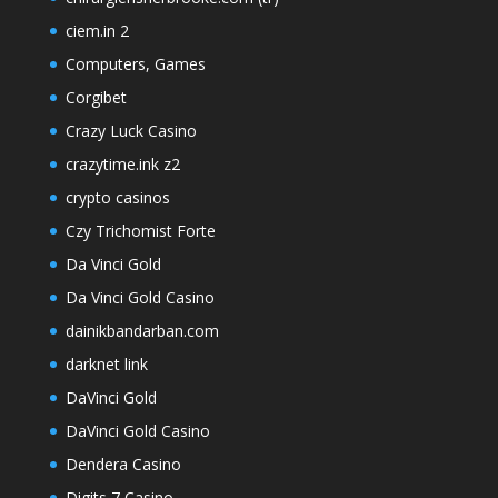
ciem.in 2
Computers, Games
Corgibet
Crazy Luck Casino
crazytime.ink z2
crypto casinos
Czy Trichomist Forte
Da Vinci Gold
Da Vinci Gold Casino
dainikbandarban.com
darknet link
DaVinci Gold
DaVinci Gold Casino
Dendera Casino
Digits 7 Casino