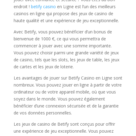
endroit !
betify casino
en Ligne est l’un des meilleurs
casinos en ligne qui propose des jeux de casino de
haute qualité et une expérience de jeu exceptionnelle.
Avec Betify, vous pouvez bénéficier d’un bonus de
bienvenue de 1000 €, ce qui vous permettra de
commencer à jouer avec une somme importante.
Vous pouvez choisir parmi une grande variété de jeux
de casino, tels que les slots, les jeux de table, les jeux
de cartes et les jeux de loterie.
Les avantages de jouer sur Betify Casino en Ligne sont
nombreux. Vous pouvez jouer en ligne à partir de votre
ordinateur ou de votre appareil mobile, où que vous
soyez dans le monde. Vous pouvez également
bénéficier d’une connexion sécurisée et de la garantie
de vos données personnelles.
Les jeux de casino de Betify sont conçus pour offrir
une expérience de jeu exceptionnelle. Vous pouvez