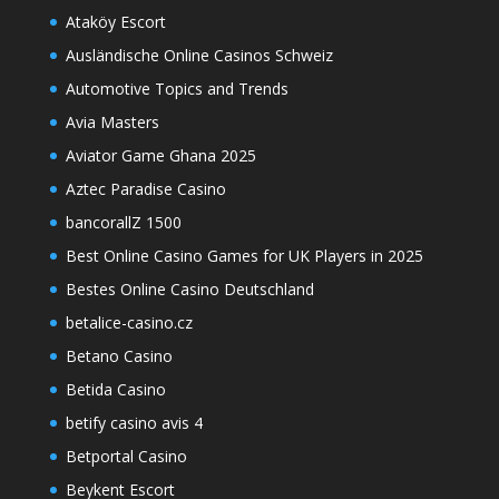
Ataköy Escort
Ausländische Online Casinos Schweiz
Automotive Topics and Trends
Avia Masters
Aviator Game Ghana 2025
Aztec Paradise Casino
bancorallZ 1500
Best Online Casino Games for UK Players in 2025
Bestes Online Casino Deutschland
betalice-casino.cz
Betano Casino
Betida Casino
betify casino avis 4
Betportal Casino
Beykent Escort