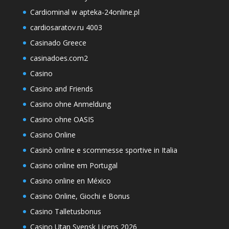
Cardiominal w apteka-24online.pl
cardiosaratov.ru 4003
Casinado Greece
casinadoes.com2
Casino
Casino and Friends
Casino ohne Anmeldung
Casino ohne OASIS
Casino Online
Casinò online e scommesse sportive in Italia
Casino online em Portugal
Casino online en México
Casino Online, Giochi e Bonus
Casino Talletusbonus
Casino Utan Svensk Licens 2026