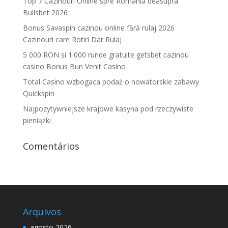
Top 7 Cazinouri Online spre România deasupra
Bullsbet 2026
Bonus Savaspin cazinou online fără rulaj 2026
Cazinouri care Rotiri Dar Rulaj
5 000 RON si 1.000 runde gratuite getsbet cazinou
casino Bonus Bun Venit Casino
Total Casino wzbogaca podaż o nowatorskie zabawy
Quickspin
Najpozytywniejsze krajowe kasyna pod rzeczywiste
pieniążki
Comentários
Arquivos
agosto 2026