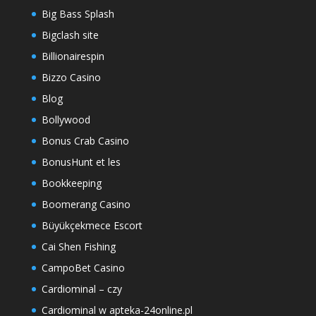
Big Bass Splash
Bigclash site
Billionairespin
Bizzo Casino
Blog
Bollywood
Bonus Crab Casino
BonusHunt et les
Bookkeeping
Boomerang Casino
Büyükçekmece Escort
Cai Shen Fishing
CampoBet Casino
Cardiominal – czy
Cardiominal w apteka-24online.pl