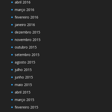
abril 2016
março 2016
fevereiro 2016
janeiro 2016
dezembro 2015
novembro 2015
outubro 2015
setembro 2015
agosto 2015
julho 2015
junho 2015
maio 2015
abril 2015
março 2015
fevereiro 2015