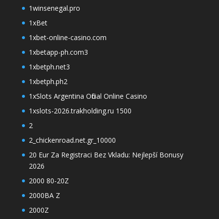
1winsenegal.pro
1xBet
1xbet-online-casino.com
1xbetapp-ph.com3
1xbetph.net3
1xbetph.ph2
1xSlots Argentina Oficial Online Casino
1xslots-2026.trakholding.ru 1500
2
2_chickenroad.net.gr_10000
20 Eur Za Registraci Bez Vkladu: Nejlepší Bonusy
2026
2000 80-20Z
2000BA Z
2000Z