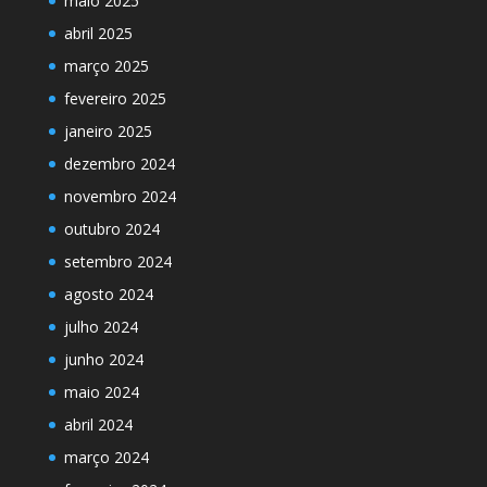
maio 2025
abril 2025
março 2025
fevereiro 2025
janeiro 2025
dezembro 2024
novembro 2024
outubro 2024
setembro 2024
agosto 2024
julho 2024
junho 2024
maio 2024
abril 2024
março 2024