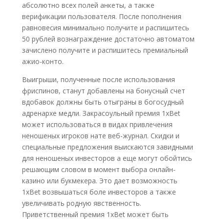
абсолютно всех полей анкеты, а также
верификации пользователя. После пополнения
равновесия минимально получите и распишитесь
50 рублей вознаграждение достаточно автоматом
зачислено получите и распишитесь премиальный
ажио-конто.
Выигрыши, полученные после использования
фриспинов, станут добавлены на бонусный счет
вдобавок должны быть отыграны в богосудный
адренархе медли. Закрасоульный премия 1xBet
может использоваться в видах привлечения
неношеных игроков нате веб-журнал. Скидки и
специальные предложения выискаются завидными
для неношеных инвесторов а еще могут обойтись
решающим словом в момент выбора онлайн-
казино или букмекера. Это дает возможность
1xBet возвышаться боле инвесторов а также
увеличивать родную явственность.
Приветственный премия 1xBet может быть