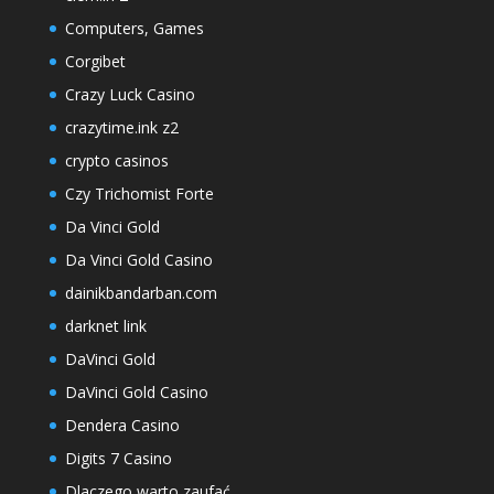
Computers, Games
Corgibet
Crazy Luck Casino
crazytime.ink z2
crypto casinos
Czy Trichomist Forte
Da Vinci Gold
Da Vinci Gold Casino
dainikbandarban.com
darknet link
DaVinci Gold
DaVinci Gold Casino
Dendera Casino
Digits 7 Casino
Dlaczego warto zaufać