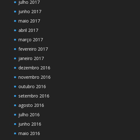
julho 2017
junho 2017
maio 2017
abril 2017
março 2017
fevereiro 2017
janeiro 2017
dezembro 2016
novembro 2016
outubro 2016
setembro 2016
agosto 2016
julho 2016
junho 2016
maio 2016