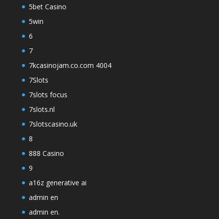
5bet Casino
5win
6
7
7kcasinojam.co.com 4004
7Slots
7slots focus
7slots.nl
7slotscasino.uk
8
888 Casino
9
a16z generative ai
admin en
admin en.