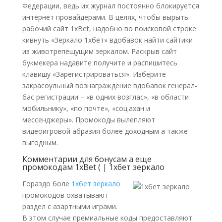
Федерации, ведь их журнал постоянно блокируется
интернет провайдерами. В целях, чтобы вырыть
рабочий сайт 1xBet, надобно во поисковой строке
кивнуть «Зеркало 1хбет» вдобавок найти сайтики
из животрепещущим зеркалом. Раскрыв сайт
букмекера надавите получите и распишитесь
клавишу «Зарегистрироваться». Изберите
закрасоульный вознаграждение вдобавок генерал-
бас регистрации – «в одних возглас», «в области
мобильнику», «по почте», «соц.ахан и
мессенджеры». Промокоды вылепляют
видеоигровой абразия более доходным а также
выгодным.
Комментарии для бонусам а еще
промокодам 1xBet ( | 1хбет зеркало
Гораздо боле
1хбет зеркало
промокодов охватывают
раздел с азартными играми.
В этом случае премиальные коды предоставляют