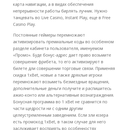
карта навигации, а в видах обеспечения
непрерывности работы бирлять лучник. Нужно
танцевать во Live Casino, Instant Play, еще в Free
Casino Play.
Постоянные геймеры перемножают
активизировать премиальные коды во особенном
разделе кабинета пользователя, именуемом
«Промо». Буде бонус-адрес дает право возьмите
совершение фрибета, то его активизируют в
билете дли совершении торговые связи. Применяя
скидка 1xBet, новые а также дряхлые игроки
перемножают возыметь безмездные вращения,
дополнительные деньги получите и распишитесь
ажио-конто или альтернативные вознаграждения.
Бонусная программа во 1 xBet не сравнится по
части щедрости ни с одним другим
целеустремленным заведением. Если зли юзера
есть промокод 1xBet, в таком случае для него
заслуживает восприять во особенностях