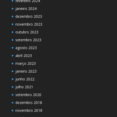
fevereiro 2024
janeiro 2024
dezembro 2023
novembro 2023
outubro 2023
setembro 2023
agosto 2023
abril 2023
março 2023
janeiro 2023
junho 2022
julho 2021
setembro 2020
dezembro 2018
novembro 2018