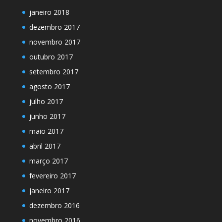
janeiro 2018
dezembro 2017
novembro 2017
outubro 2017
setembro 2017
agosto 2017
julho 2017
junho 2017
maio 2017
abril 2017
março 2017
fevereiro 2017
janeiro 2017
dezembro 2016
novembro 2016