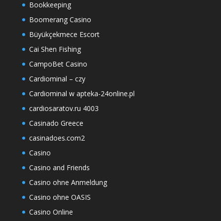
Bookkeeping
Boomerang Casino
Büyükçekmece Escort
Cai Shen Fishing
CampoBet Casino
Cardiominal – czy
Cardiominal w apteka-24online.pl
cardiosaratov.ru 4003
Casinado Greece
casinadoes.com2
Casino
Casino and Friends
Casino ohne Anmeldung
Casino ohne OASIS
Casino Online