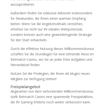
auszuprobieren.
Außerdem finden Sie exklusive Aktionen insbesondere
für Neukunden, die Ihnen einen warmen Empfang
bieten. Wenn Sie die Angebotsdetails verstehen,
erhöhen Sie nicht nur Ihr initiales Wettpotenzial,
sondern können auch eine gewinnbringende Strategie
für den Start entwickeln.
Durch die effektive Nutzung dieses Willkommensbonus
schaffen Sie die Grundlagen für eine lohnende Reise im
Betmatch Casino, wo Sie an jeder Ecke Aufgaben und
Nervenkitzel finden.
Nutzen Sie die Privilegien, die Ihnen als kluges neues
Mitglied zur Verfügung stehen!
Freispielangebot
Abgesehen von dem verlockenden Willkommensbonus
stellt Betmatch Casino eine spannende Freispielaktion,
die Ihr Gaming-Erlebnis noch weiter verbessern kann.