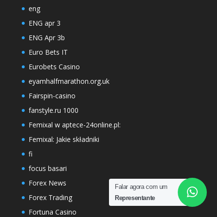
eng
ENG apr 3
ENG Apr 3b
Euro Bets IT
Eurobets Casino
eyamhalfmarathon.org.uk
Fairspin-casino
fanstyle.ru 1000
Femixal w aptece-24online.pl:
Femixal: Jakie składniki
fi
focus basari
Forex News
Falar agora com um
Forex Trading
Representante
Fortuna Casino