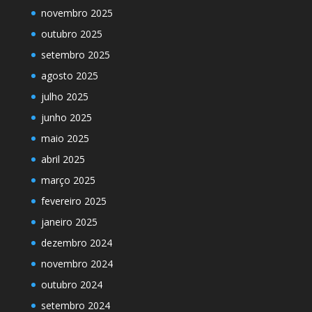
novembro 2025
outubro 2025
setembro 2025
agosto 2025
julho 2025
junho 2025
maio 2025
abril 2025
março 2025
fevereiro 2025
janeiro 2025
dezembro 2024
novembro 2024
outubro 2024
setembro 2024