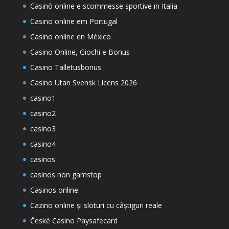
Casinò online e scommesse sportive in Italia
Casino online em Portugal
Casino online en México
Casino Online, Giochi e Bonus
Casino Talletusbonus
Casino Utan Svensk Licens 2026
casino1
casino2
casino3
casino4
casinos
casinos non gamstop
Casinos online
Cazino online și sloturi cu câștiguri reale
České Casino Paysafecard