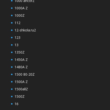
1000 ancorZ
1000A Z
1000Z
112
12-shkola.ru2
123
13
1350Z
1450A Z
1480A Z
1500 80-20Z
1500A Z
1500allZ
1500Z
16