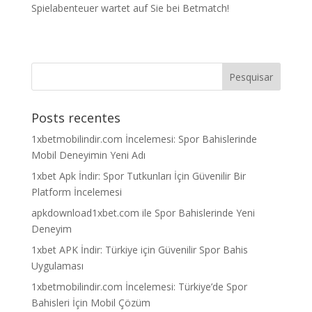
Spielabenteuer wartet auf Sie bei Betmatch!
Posts recentes
1xbetmobilindir.com İncelemesi: Spor Bahislerinde
Mobil Deneyimin Yeni Adı
1xbet Apk İndir: Spor Tutkunları İçin Güvenilir Bir
Platform İncelemesi
apkdownload1xbet.com ile Spor Bahislerinde Yeni
Deneyim
1xbet APK İndir: Türkiye için Güvenilir Spor Bahis
Uygulaması
1xbetmobilindir.com İncelemesi: Türkiye’de Spor
Bahisleri İçin Mobil Çözüm