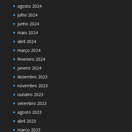
agosto 2024
julho 2024
junho 2024
maio 2024
abril 2024
março 2024
fevereiro 2024
janeiro 2024
dezembro 2023
novembro 2023
outubro 2023
setembro 2023
agosto 2023
abril 2023
março 2023