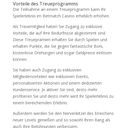
Vorteile des Treueprogramms
Die Teilnahme an einem Treueprogramm kann Ihr
Spielerlebnis im Betmatch Casino erheblich erhöhen.
Als Treuemitglied haben Sie Zugang zu exklusive
Vorteile, die auf Ihre Bedürfnisse abgestimmt sind.
Diese Treueprämien erhalten Sie durch Spielen und
erhalten Punkte, die Sie gegen fantastische Boni,
kostenlose Drehungen und sogar Geldpreise einlösen
können.
Sie haben auch Zugang zu exklusiven
Mitgliedervorteilen wie exklusiven Events,
personalisierten Aktionen und einem dedizierten
Kundenservice. Je aktiver Sie sind, desto mehr
profitieren Sie und desto mehr wird Ihr Spielerlebnis zu
einem bereichernden Erlebnis.
Außerdem werden Sie den Nervenkitzel des Erreichens
neuer Levels genießen und so sowohl Ihren Rang als
auch Ihre Belohnungen verbessern.