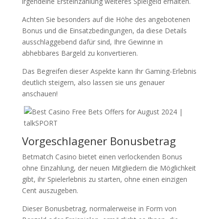
irgendeine Ersteinzahlung weiteres Spielgeld erhalten.
Achten Sie besonders auf die Höhe des angebotenen
Bonus und die Einsatzbedingungen, da diese Details
ausschlaggebend dafür sind, Ihre Gewinne in
abhebbares Bargeld zu konvertieren.
Das Begreifen dieser Aspekte kann Ihr Gaming-Erlebnis
deutlich steigern, also lassen sie uns genauer
anschauen!
Vorgeschlagener Bonusbetrag
Betmatch Casino bietet einen verlockenden Bonus
ohne Einzahlung, der neuen Mitgliedern die Möglichkeit
gibt, ihr Spielerlebnis zu starten, ohne einen einzigen
Cent auszugeben.
Dieser Bonusbetrag, normalerweise in Form von