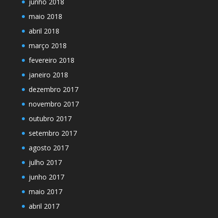
junho 2018
maio 2018
abril 2018
março 2018
fevereiro 2018
janeiro 2018
dezembro 2017
novembro 2017
outubro 2017
setembro 2017
agosto 2017
julho 2017
junho 2017
maio 2017
abril 2017