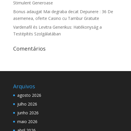
Stimulent Generoase
Bonus adaugat Mai degraba decat Depunere : 36 De
asemenea, oferte Casino cu Tambur Gratuite
Vardenafil és Levitra Generikus: Hatékonyság a
Testépítés Szolgálatában
Comentários
Arquivos
agosto 2026
julho 2026
junho 2026
maio 2026
abril 2026