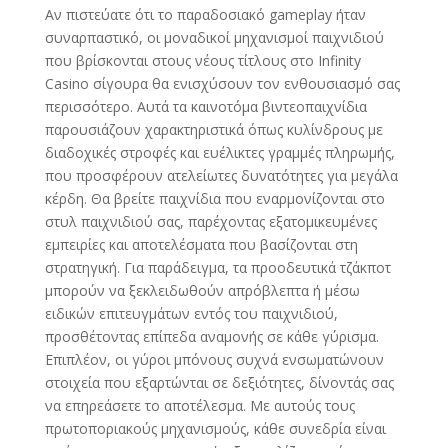
Αν πιστεύατε ότι το παραδοσιακό gameplay ήταν
συναρπαστικό, οι μοναδικοί μηχανισμοί παιχνιδιού
που βρίσκονται στους νέους τίτλους στο Infinity
Casino σίγουρα θα ενισχύσουν τον ενθουσιασμό σας
περισσότερο. Αυτά τα καινοτόμα βιντεοπαιχνίδια
παρουσιάζουν χαρακτηριστικά όπως κυλίνδρους με
διαδοχικές στροφές και ευέλικτες γραμμές πληρωμής,
που προσφέρουν ατελείωτες δυνατότητες για μεγάλα
κέρδη. Θα βρείτε παιχνίδια που εναρμονίζονται στο
στυλ παιχνιδιού σας, παρέχοντας εξατομικευμένες
εμπειρίες και αποτελέσματα που βασίζονται στη
στρατηγική. Για παράδειγμα, τα προοδευτικά τζάκποτ
μπορούν να ξεκλειδωθούν απρόβλεπτα ή μέσω
ειδικών επιτευγμάτων εντός του παιχνιδιού,
προσθέτοντας επίπεδα αναμονής σε κάθε γύρισμα.
Επιπλέον, οι γύροι μπόνους συχνά ενσωματώνουν
στοιχεία που εξαρτώνται σε δεξιότητες, δίνοντάς σας
να επηρεάσετε το αποτέλεσμα. Με αυτούς τους
πρωτοποριακούς μηχανισμούς, κάθε συνεδρία είναι