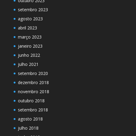
outubro 2023
setembro 2023
agosto 2023
abril 2023
março 2023
janeiro 2023
junho 2022
julho 2021
setembro 2020
dezembro 2018
novembro 2018
outubro 2018
setembro 2018
agosto 2018
julho 2018