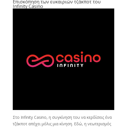
Επισκόπηση των ευκαιριών τζάκποτ του
Infinity Casino
Στο Infinity Casino, η συγκίνηση του να κερδίσεις ένα
τζάκποτ απέχει μόλις μια κίνηση. Εδώ, η νεωτερισμός