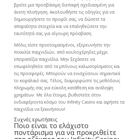
βρείτε μια προσβάσιμη διεπαφή σχεδιασμένη για
άνετη πλοήγηση. Ακολουθήστε τις οδηγίες για να
δημιουργήσετε το προφίλ σας, να δώσετε τα
απαραίτητα στοιχεία και να επαληθεύσετε την
ταυτότητά σας για σίγουρη πρόσβαση.
Μόλις είστε προετοιμασμένοι, εξερευνήστε την
ποικιλία παιχνιδιών, από κουλοχέρηδες μέχρι
επιτραπέζια παιχνίδια. Μην ξεχάσετε να
επωφεληθείτε από τα μπόνους καλωσορίσματος και
τις προσφορές. Μπορούν να ενισχύσουν σημαντικά
το κεφάλαιό σας. Τέλος, διαμορφώστε τις μεθόδους
πληρωμής σας για εύκολη κατάθεση και ανάληψη
χρημάτων. Με όλα έτοιμα, βυθιστείτε στον
ενδιαφέροντα κόσμο του Infinity Casino και αφήστε τα
παιχνίδια να ξεκινήσουν!
Συχνές ερωτήσεις
Ποιο είναι το ελάχιστο
ποντάρισμα για να προκριθείτε