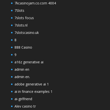
7kcasinojam.co.com 4004
7Slots
7slots focus
7slots.nl
7slotscasino.uk
8
888 Casino
9
a16z generative ai
admin en
admin en.
adobe generative ai 1
ai in finance examples 1
ai-girlfriend
Alev casino tr