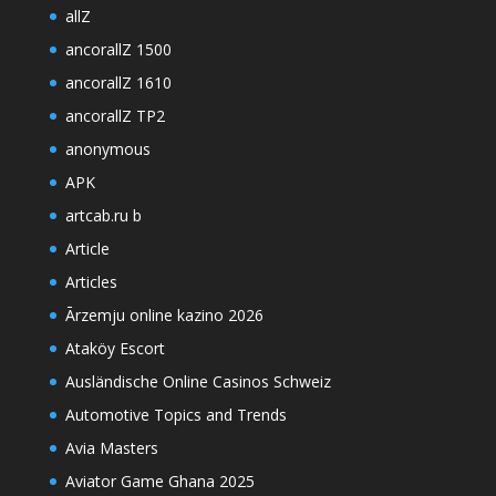
allZ
ancorallZ 1500
ancorallZ 1610
ancorallZ TP2
anonymous
APK
artcab.ru b
Article
Articles
Ārzemju online kazino 2026
Ataköy Escort
Ausländische Online Casinos Schweiz
Automotive Topics and Trends
Avia Masters
Aviator Game Ghana 2025