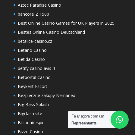
Aztec Paradise Casino
bancorallZ 1500
Best Online Casino Games for UK Players in 2025
Bestes Online Casino Deutschland
betalice-casino.cz
Betano Casino
Betida Casino
betify casino avis 4
Betportal Casino
Beykent Escort
Bezpieczne zakupy Nemanex
Big Bass Splash
Bigclash site
Falar agora com um
Billionairespin
Representante
Bizzo Casino