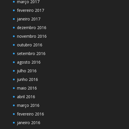
março 2017
fevereiro 2017
janeiro 2017
dezembro 2016
novembro 2016
outubro 2016
setembro 2016
agosto 2016
julho 2016
junho 2016
maio 2016
abril 2016
março 2016
fevereiro 2016
janeiro 2016