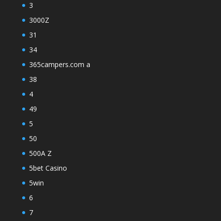
3
3000Z
31
34
365campers.com a
38
4
49
5
50
500A Z
5bet Casino
5win
6
7