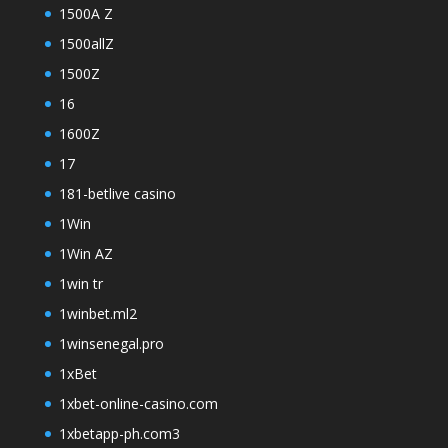
1500A Z
1500allZ
1500Z
16
1600Z
17
181-betlive casino
1Win
1Win AZ
1win tr
1winbet.ml2
1winsenegal.pro
1xBet
1xbet-online-casino.com
1xbetapp-ph.com3