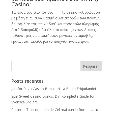
Casino;
Τα ποσά του τζάκποτ στο Infinity Casino καθορίζονται
με βάση έναν συνδυασμό συνεισφορών των παικτών,
δημοφιλίας του παιχνιδιού και ποσοστών πληρωμής.
Αυτό διασφαλίζει ότι όλοι οι παίκτες έχουν δίκαιες
πιθανότητες να αποκτήσουν μεγάλες ανταμοιβές,
κρατώντας παράλληλα το παιχνίδι ενδιαφέρον.
Posts recentes
Jämför Ritzo Casino Bonus: Hitta Bästa Erbjudandet
Spin Sweet Casino Bonus: Din Kompletta Guide för
Svenska Spelare
Cazinoul Telecomanda de Cel mai bun la Romania cu