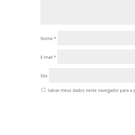
Nome
*
E-mail
*
Site
Salvar meus dados neste navegador para a 