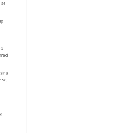
d se
up
lo
hrací
asina
e se,
í
 a