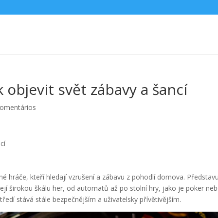
k objevit svět zábavy a šancí
Comentários
cí
hé hráče, kteří hledají vzrušení a zábavu z pohodlí domova. Představu
zejí širokou škálu her, od automatů až po stolní hry, jako je poker ne
tředí stává stále bezpečnějším a uživatelsky přívětivějším.