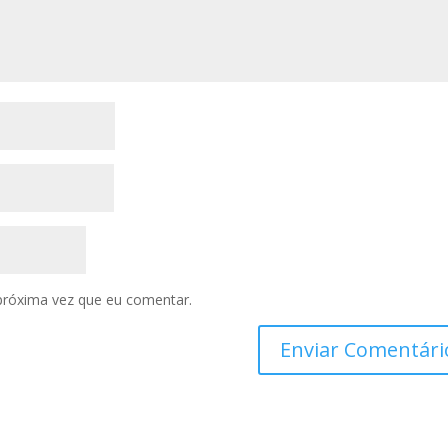
próxima vez que eu comentar.