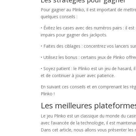
Pour gagner au Plinko, il est important de mett
quelques conseils :
• Évitez les cases avec des numéros pairs : il es
impairs pour gagner des jackpots.
• Faites des ciblages : concentrez vos lancers s
• Utilisez les bonus : certains jeux de Plinko off
• Soyez patient : le Plinko est un jeu de hasard,
et de continuer à jouer avec patience.
En suivant ces conseils et en comprenant les règl
Plinko !
Les meilleures plateformes
Le jeu Plinko est un classique du monde du casin
avec l’avancée de la technologie, il est maintena
Dans cet article, nous allons vous présenter les 