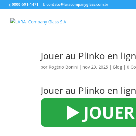
0800-591-1471
contato@laracompanyglass.com.br
Jouer au Plinko en lig
por
Rogério Bonini
|
nov 23, 2025
|
Blog
|
0 Co
Jouer au Plinko en lig
▶️ JOUER