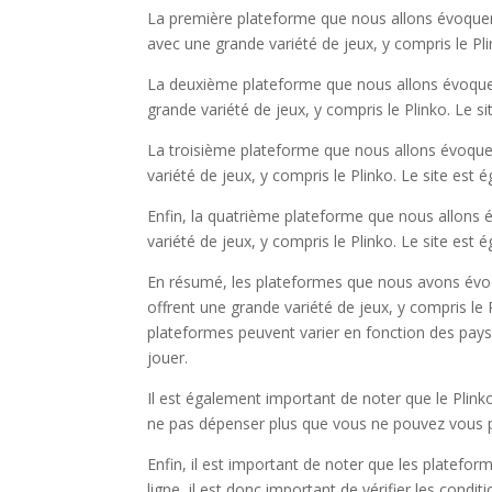
La première plateforme que nous allons évoquer 
avec une grande variété de jeux, y compris le Plin
La deuxième plateforme que nous allons évoquer 
grande variété de jeux, y compris le Plinko. Le si
La troisième plateforme que nous allons évoquer
variété de jeux, y compris le Plinko. Le site est 
Enfin, la quatrième plateforme que nous allons é
variété de jeux, y compris le Plinko. Le site est 
En résumé, les plateformes que nous avons évoqué
offrent une grande variété de jeux, y compris le 
plateformes peuvent varier en fonction des pays e
jouer.
Il est également important de noter que le Plink
ne pas dépenser plus que vous ne pouvez vous 
Enfin, il est important de noter que les platef
ligne, il est donc important de vérifier les condit