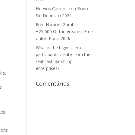
Nuevos Casinos con Bono
Sin Depósito 2026
Free Harbors Gamble
+25,000 Of the greatest Free
online Ports 2026
What is the biggest error
participants create from the
real cash gambling
enterprises?
nko.
e
Comentários
es
Les
sions