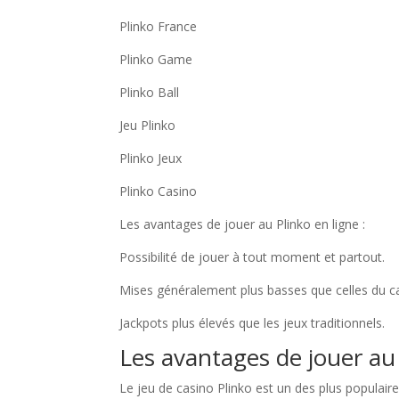
Plinko France
Plinko Game
Plinko Ball
Jeu Plinko
Plinko Jeux
Plinko Casino
Les avantages de jouer au Plinko en ligne :
Possibilité de jouer à tout moment et partout.
Mises généralement plus basses que celles du ca
Jackpots plus élevés que les jeux traditionnels.
Les avantages de jouer au 
Le jeu de casino Plinko est un des plus populaire