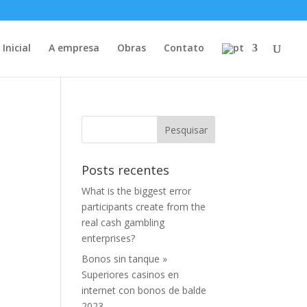
Inicial
A empresa
Obras
Contato
Posts recentes
What is the biggest error
participants create from the
real cash gambling
enterprises?
Bonos sin tanque »
Superiores casinos en
internet con bonos de balde
2023