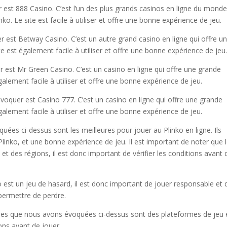
est 888 Casino. C’est l’un des plus grands casinos en ligne du monde
ko. Le site est facile à utiliser et offre une bonne expérience de jeu.
est Betway Casino. C’est un autre grand casino en ligne qui offre u
te est également facile à utiliser et offre une bonne expérience de jeu
 est Mr Green Casino. C’est un casino en ligne qui offre une grande
également facile à utiliser et offre une bonne expérience de jeu.
voquer est Casino 777. C’est un casino en ligne qui offre une grande
également facile à utiliser et offre une bonne expérience de jeu.
es ci-dessus sont les meilleures pour jouer au Plinko en ligne. Ils
Plinko, et une bonne expérience de jeu. Il est important de noter que 
t des régions, il est donc important de vérifier les conditions avant 
o est un jeu de hasard, il est donc important de jouer responsable et 
permettre de perdre.
ormes que nous avons évoquées ci-dessus sont des plateformes de jeu
ions avant de jouer.