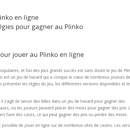
inko en ligne
tégies pour gagner au Plinko
our jouer au Plinko en ligne
populaires, et l’un des plus grands succès est sans doute le jeu de Pli
ko est un jeu de hasard qui a conquis le cœur de nombreux joueurs d
s présenter les règles du jeu, les différentes versions disponibles et l
 il s’agit de lancer des billes dans un jeu de hasard pour gagner des
cases, où les joueurs peuvent placer des mises pour gagner des prix. 
 dans l’une des cases, ce qui peut gagner des prix ou perdre des mises.
t possible de jouer en ligne sur de nombreux sites de casino. Les ver