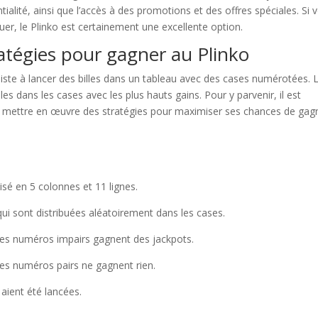
tialité, ainsi que l’accès à des promotions et des offres spéciales. Si 
uer, le Plinko est certainement une excellente option.
tratégies pour gagner au Plinko
siste à lancer des billes dans un tableau avec des cases numérotées. 
les dans les cases avec les plus hauts gains. Pour y parvenir, il est
e mettre en œuvre des stratégies pour maximiser ses chances de gag
isé en 5 colonnes et 11 lignes.
 qui sont distribuées aléatoirement dans les cases.
c des numéros impairs gagnent des jackpots.
 des numéros pairs ne gagnent rien.
 aient été lancées.