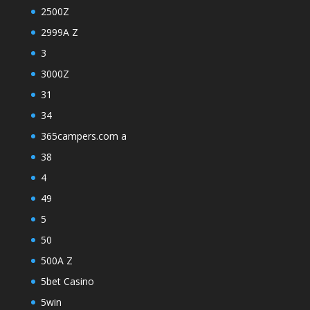
2500Z
2999A Z
3
3000Z
31
34
365campers.com a
38
4
49
5
50
500A Z
5bet Casino
5win