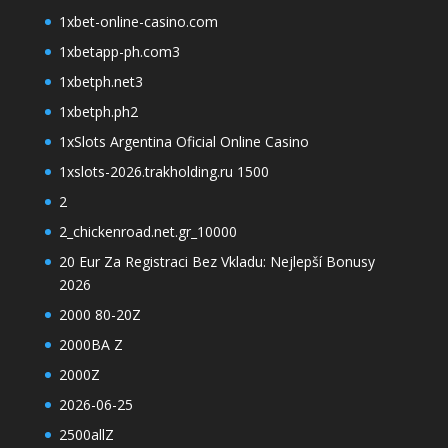
1xbet-online-casino.com
1xbetapp-ph.com3
1xbetph.net3
1xbetph.ph2
1xSlots Argentina Oficial Online Casino
1xslots-2026.trakholding.ru 1500
2
2_chickenroad.net.gr_10000
20 Eur Za Registraci Bez Vkladu: Nejlepší Bonusy
2026
2000 80-20Z
2000BA Z
2000Z
2026-06-25
2500allZ