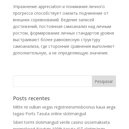
Упражнение appreciation и понимания личного
прогресса способствует снизить подчинение от
внешних соревнований. Ведение записей
достижений, постоянная самоанализ над личным
ростом, формирование личных стандартов уровня
выстраивают более равновесную структуру
самоанализа, где сторонние сравнения выполняют
дополнительную, а не определяющую значение.
Posts recentes
Mitte nii vulkan vegas registreerumisboonus kaua aega
tagasi Ports Tasuta online slotimängud
Siberi tormi slotimängud verde casino sissemakseta
promokood Nautige 100% tasuta IGT slotimänge