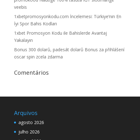
veebis
1xbetpromosyonkodu.com İncelemesi: Türkiye’nin En
İyi Spor Bahis Kodları
1xbet Promosyon Kodu ile Bahislerde Avantaj
Yakalayın
Bonus 300 dolarů, padesát dolarů Bonus za přihlášení
oscar spin zcela zdarma
Comentários
Arquivos
agosto 2026
julho 2026