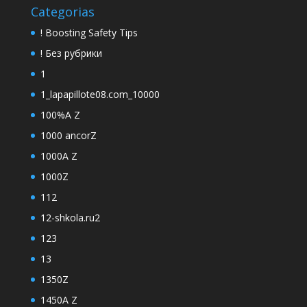
Categorias
! Boosting Safety Tips
! Без рубрики
1
1_lapapillote08.com_10000
100%A Z
1000 ancorZ
1000A Z
1000Z
112
12-shkola.ru2
123
13
1350Z
1450A Z