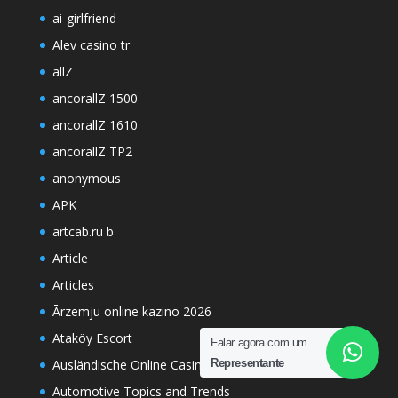
ai-girlfriend
Alev casino tr
allZ
ancorallZ 1500
ancorallZ 1610
ancorallZ TP2
anonymous
APK
artcab.ru b
Article
Articles
Ārzemju online kazino 2026
Ataköy Escort
Falar agora com um
Representante
Ausländische Online Casinos Schweiz
Automotive Topics and Trends