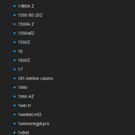
1480A Z
1500 80-20Z
1500A Z
1500allZ
1500Z
16
1600Z
17
181-betlive casino
1Win
1Win AZ
1win tr
1winbet.ml2
1winsenegal.pro
1xBet