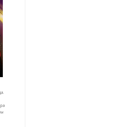
а.
ора
вы