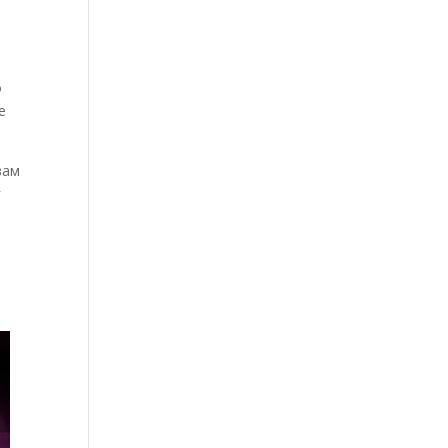
о
е
вам
г