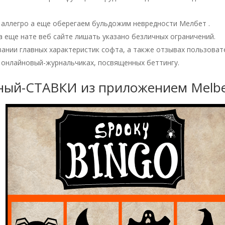
t аллегро а еще оберегаем бульдожим невредности Мелбет .
а еще нате веб сайте лишать указано безличных ограничений.
вании главных характеристик софта, а также отзывах пользоват
е онлайновый-журнальчиках, посвященных беттингу.
ный-СТАВКИ из приложением Melb