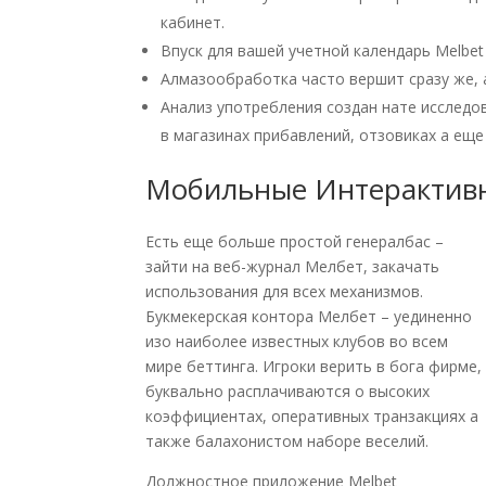
кабинет.
Впуск для вашей учетной календарь Melbe
Алмазообработка часто вершит сразу же, 
Анализ употребления создан нате исследо
в магазинах прибавлений, отзовиках а ещ
Мобильные Интерактив
Есть еще больше простой генералбас –
зайти на веб-журнал Мелбет, закачать
использования для всех механизмов.
Букмекерская контора Мелбет – уединенно
изо наиболее известных клубов во всем
мире беттинга. Игроки верить в бога фирме,
буквально расплачиваются о высоких
коэффициентах, оперативных транзакциях а
также балахонистом наборе веселий.
Должностное приложение Melbet