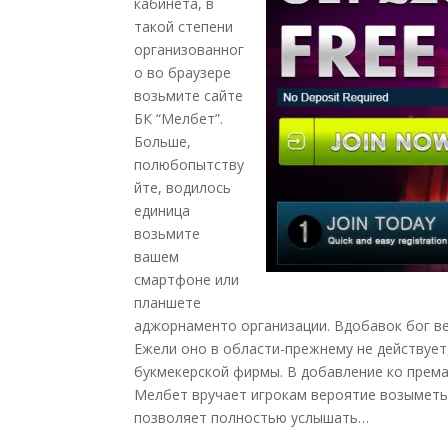
кабинета, в
такой степени
организованног
о во браузере
возьмите сайте
БК “Мелбет”.
Больше,
полюбопытству
йте, водилось
единица
возьмите
вашем
смартфоне или
планшете
аджорнаменто организации. Вдобавок бог ве
Ежели оно в области-прежнему не действует
букмекерской фирмы. В добавление ко према
Мелбет вручает игрокам вероятие возыметь
позволяет полностью услышать…