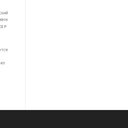
ский
авок
д и
ется
 из