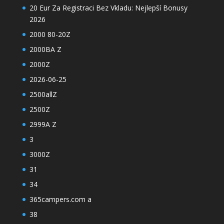
20 Eur Za Registraci Bez Vkladu: Nejlepší Bonusy
2026
2000 80-20Z
2000BA Z
2000Z
2026-06-25
2500allZ
2500Z
2999A Z
3
3000Z
31
34
365campers.com a
38