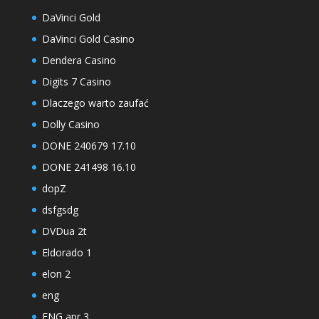
DaVinci Gold
DaVinci Gold Casino
Dendera Casino
Digits 7 Casino
Dlaczego warto zaufać
Dolly Casino
DONE 240679 17.10
DONE 241498 16.10
dopZ
dsfgsdg
DVDua 2t
Eldorado 1
elon 2
eng
ENG apr 3