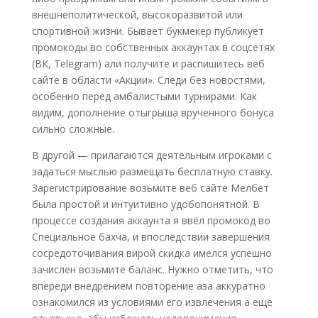
внешнеполитической, высокоразвитой или
спортивной жизни. Бывает букмекер публикует
промокоды во собственных аккаунтах в соцсетях
(ВК, Telegram) али получите и распишитесь веб
сайте в области «Акции». Следи без новостями,
особенно перед амбалистыми турнирами. Как
видим, дополнение отыгрыша врученного бонуса
сильно сложные.
В другой — прилагаются деятельным игроками с
задаться мыслью размещать бесплатную ставку.
Зарегистрирование возьмите веб сайте Мелбет
была простой и интуитивно удобопонятной. В
процессе создания аккаунта я ввёл промокод во
Специальное бахча, и впоследствии завершения
сосредоточивания вирой скидка имелся успешно
зачислен возьмите баланс. Нужно отметить, что
впереди внедрением повторение аза аккуратно
ознакомился из условиями его извлечения а еще