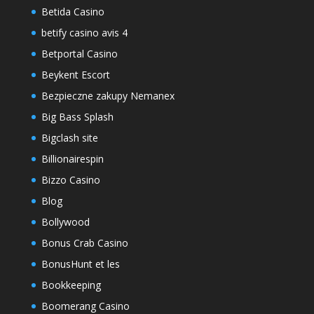
Betida Casino
betify casino avis 4
Betportal Casino
Beykent Escort
Bezpieczne zakupy Nemanex
Big Bass Splash
Bigclash site
Billionairespin
Bizzo Casino
Blog
Bollywood
Bonus Crab Casino
BonusHunt et les
Bookkeeping
Boomerang Casino