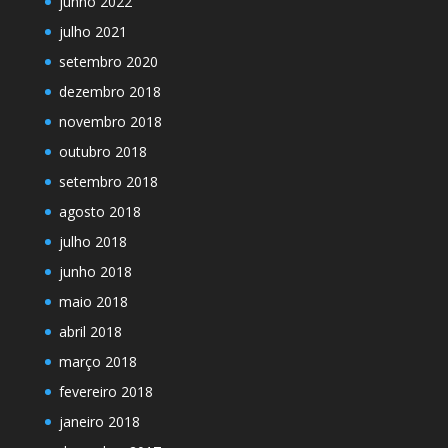
junho 2022
julho 2021
setembro 2020
dezembro 2018
novembro 2018
outubro 2018
setembro 2018
agosto 2018
julho 2018
junho 2018
maio 2018
abril 2018
março 2018
fevereiro 2018
janeiro 2018