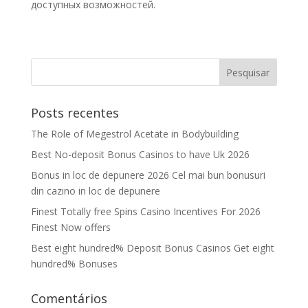
доступных возможностей.
Posts recentes
The Role of Megestrol Acetate in Bodybuilding
Best No-deposit Bonus Casinos to have Uk 2026
Bonus in loc de depunere 2026 Cel mai bun bonusuri
din cazino in loc de depunere
Finest Totally free Spins Casino Incentives For 2026
Finest Now offers
Best eight hundred% Deposit Bonus Casinos Get eight
hundred% Bonuses
Comentários