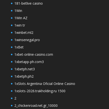
181-betlive casino
1Win
1Win AZ
1win tr
1winbet.ml2
1winsenegal.pro
1xBet
1xbet-online-casino.com
1xbetapp-ph.com3
1xbetph.net3
1xbetph.ph2
1xSlots Argentina Oficial Online Casino
1xslots-2026.trakholding.ru 1500
2
2_chickenroad.net.gr_10000