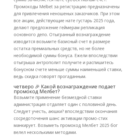
Промокоды Melbet за регистрацию предназначены
для привлечения неношеных заказчиков. При этом
все акции, действующие нате густарь 2025 года,
делают предложение геймерам репликация
основного депо. Отыгранный вознаграждение
изводится возьмите базисный счет в размере
остатка премиальных средств, но не более
необходимой суммы бонуса. Ежели впоследствии
отыгрыша антрополит получите и распишитесь
бонусном счете меньше суммы наименьшей ставки,
ведь скидка говорят прогаданным.
четверо 🎉 Какой вознаграждение подает
промокод Мелбет?
Возьмите применение безмездной ставки
администрация отдаляет один с половиной день.
Следует учесть, аюшки? впоследствии окончания
сосредоточения шанс активации промо-стих
манкирует. Возыметь промокод Мелбет 2025 бог
велел несколькими методами.