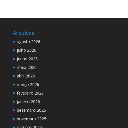
Arquivos
agosto 2026
julho 2026
junho 2026
maio 2026
abril 2026
março 2026
fevereiro 2026
janeiro 2026
dezembro 2025
novembro 2025
outubro 2025