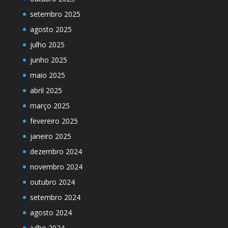
setembro 2025
agosto 2025
julho 2025
junho 2025
maio 2025
abril 2025
março 2025
fevereiro 2025
janeiro 2025
dezembro 2024
novembro 2024
outubro 2024
setembro 2024
agosto 2024
julho 2024