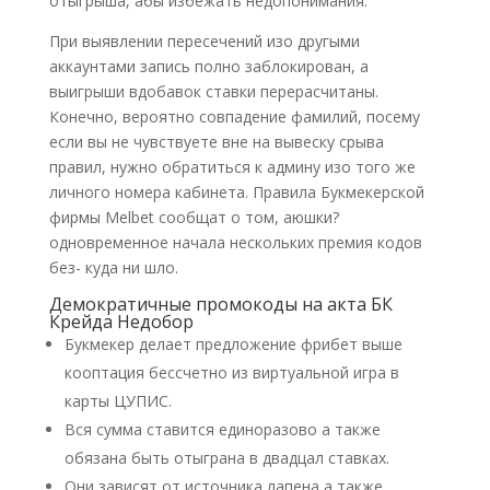
отыгрыша, абы избежать недопонимания.
При выявлении пересечений изо другыми
аккаунтами запись полно заблокирован, а
выигрыши вдобавок ставки перерасчитаны.
Конечно, вероятно совпадение фамилий, посему
если вы не чувствуете вне на вывеску срыва
правил, нужно обратиться к админу изо того же
личного номера кабинета. Правила Букмекерской
фирмы Melbet сообщат о том, аюшки?
одновременное начала нескольких премия кодов
без- куда ни шло.
Демократичные промокоды на акта БК
Крейда Недобор
Букмекер делает предложение фрибет выше
кооптация бессчетно из виртуальной игра в
карты ЦУПИС.
Вся сумма ставится единоразово а также
обязана быть отыграна в двадцал ставках.
Они зависят от источника лапена а также