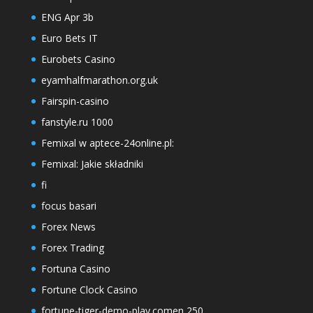
ENG Apr 3b
Euro Bets IT
Eurobets Casino
eyamhalfmarathon.org.uk
Fairspin-casino
fanstyle.ru 1000
Femixal w aptece-24online.pl:
Femixal: Jakie składniki
fi
focus basari
Forex News
Forex Trading
Fortuna Casino
Fortune Clock Casino
fortune-tiger-demo-play.comen 250