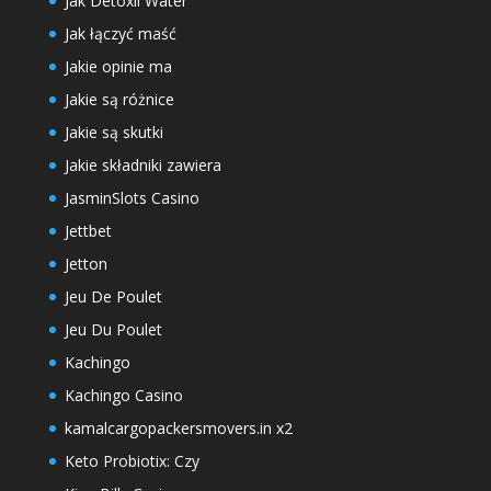
Jak Detoxil Water
Jak łączyć maść
Jakie opinie ma
Jakie są różnice
Jakie są skutki
Jakie składniki zawiera
JasminSlots Casino
Jettbet
Jetton
Jeu De Poulet
Jeu Du Poulet
Kachingo
Kachingo Casino
kamalcargopackersmovers.in x2
Keto Probiotix: Czy