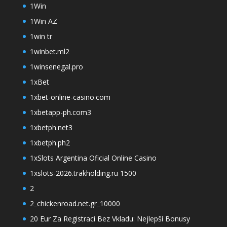
1Win
1Win AZ
1win tr
1winbet.ml2
1winsenegal.pro
1xBet
1xbet-online-casino.com
1xbetapp-ph.com3
1xbetph.net3
1xbetph.ph2
1xSlots Argentina Oficial Online Casino
1xslots-2026.trakholding.ru 1500
2
2_chickenroad.net.gr_10000
20 Eur Za Registraci Bez Vkladu: Nejlepší Bonusy