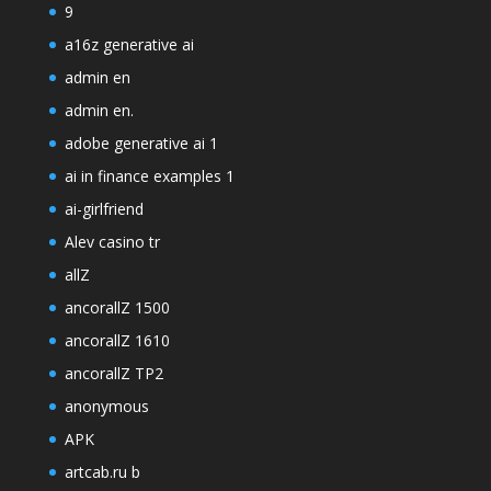
9
a16z generative ai
admin en
admin en.
adobe generative ai 1
ai in finance examples 1
ai-girlfriend
Alev casino tr
allZ
ancorallZ 1500
ancorallZ 1610
ancorallZ TP2
anonymous
APK
artcab.ru b