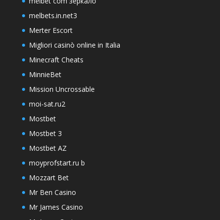
melbet com зеркало
melbets.in.net3
Merter Escort
Migliori casinò online in Italia
Minecraft Cheats
MinnieBet
Mission Uncrossable
moi-sat.ru2
Mostbet
Mostbet 3
Mostbet AZ
moyprofstart.ru b
Mozzart Bet
Mr Ben Casino
Mr James Casino