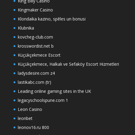
King Billy Casino
Kingmaker Casino
Klondaika kazino, spēles un bonusi
Klubnika
kovcheg-club.com
krosswordist.net b
Küçükçekmece Escort
Küçükçekmece, Halkalı ve Sefaköy Escort Hizmetleri
ladysdesire.com z4
lastikabc.com (tr)
Leading online gaming sites in the UK
legacyschoolspune.com 1
Leon Casino
leonbet
leonov16.ru 800