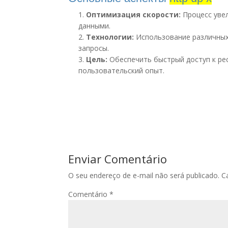
Оптимизация скорости:
Процесс уве
данными.
Технологии:
Использование различных 
запросы.
Цель:
Обеспечить быстрый доступ к рес
пользовательский опыт.
Enviar Comentário
O seu endereço de e-mail não será publicado.
C
Comentário
*