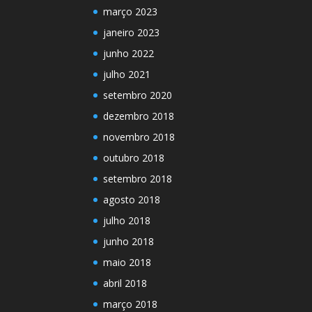
março 2023
janeiro 2023
junho 2022
julho 2021
setembro 2020
dezembro 2018
novembro 2018
outubro 2018
setembro 2018
agosto 2018
julho 2018
junho 2018
maio 2018
abril 2018
março 2018