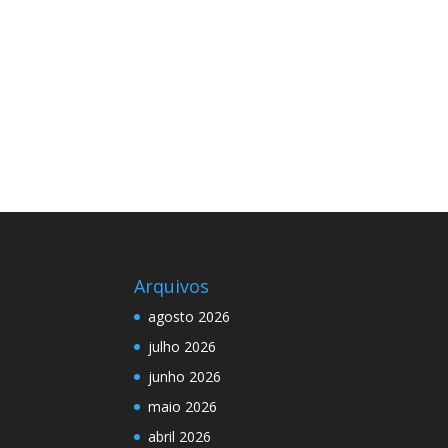
Arquivos
agosto 2026
julho 2026
junho 2026
maio 2026
abril 2026