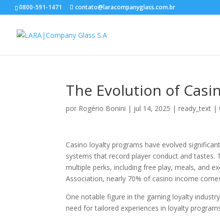
0800-591-1471
contato@laracompanyglass.com.br
The Evolution of Casi
por
Rogério Bonini
|
jul 14, 2025
|
ready_text
|
Casino loyalty programs have evolved significant
systems that record player conduct and tastes.
multiple perks, including free play, meals, and 
Association, nearly 70% of casino income comes f
One notable figure in the gaming loyalty indust
need for tailored experiences in loyalty program