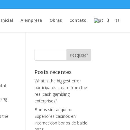
Inicial
A empresa
Obras
Contato
Posts recentes
What is the biggest error
ital
participants create from the
real cash gambling
ming
enterprises?
Bonos sin tanque »
d the
Superiores casinos en
internet con bonos de balde
2023