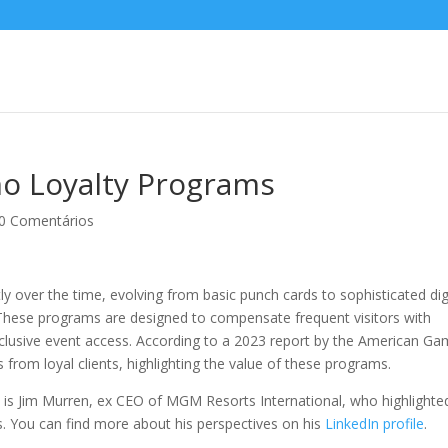
no Loyalty Programs
0 Comentários
ly over the time, evolving from basic punch cards to sophisticated dig
 These programs are designed to compensate frequent visitors with
exclusive event access. According to a 2023 report by the American Ga
rom loyal clients, highlighting the value of these programs.
ry is Jim Murren, ex CEO of MGM Resorts International, who highlighte
s. You can find more about his perspectives on his
LinkedIn profile
.