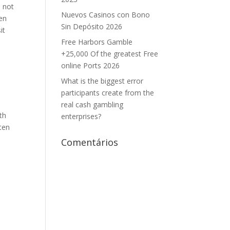
s not
Nuevos Casinos con Bono
ven
Sin Depósito 2026
it
Free Harbors Gamble
+25,000 Of the greatest Free
online Ports 2026
What is the biggest error
participants create from the
real cash gambling
th
enterprises?
ten
Comentários