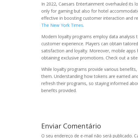
In 2022, Caesars Entertainment overhauled its 
only for gaming but also for hotel accommodati
effective in boosting customer interaction and re
The New York Times
.
Modern loyalty programs employ data analysis to
customer experience. Players can obtain tailore
satisfaction and loyalty. Moreover, mobile apps 
obtaining exclusive promotions. Check out a site 
While loyalty programs provide various benefits
them. Understanding how tokens are earned and 
refresh their programs, so staying informed ab
benefits provided.
Enviar Comentário
O seu endereço de e-mail não será publicado.
C