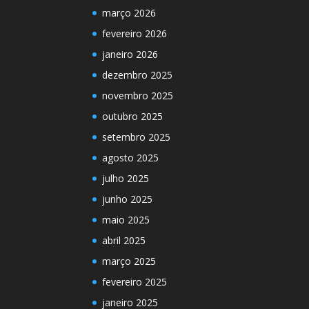
março 2026
fevereiro 2026
janeiro 2026
dezembro 2025
novembro 2025
outubro 2025
setembro 2025
agosto 2025
julho 2025
junho 2025
maio 2025
abril 2025
março 2025
fevereiro 2025
janeiro 2025