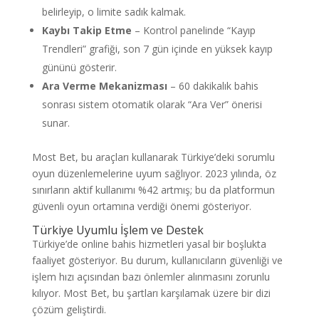
belirleyip, o limite sadık kalmak.
Kaybı Takip Etme
– Kontrol panelinde “Kayıp
Trendleri” grafiği, son 7 gün içinde en yüksek kayıp
gününü gösterir.
Ara Verme Mekanizması
– 60 dakikalık bahis
sonrası sistem otomatik olarak “Ara Ver” önerisi
sunar.
Most Bet, bu araçları kullanarak Türkiye’deki sorumlu
oyun düzenlemelerine uyum sağlıyor. 2023 yılında, öz
sınırların aktif kullanımı %42 artmış; bu da platformun
güvenli oyun ortamına verdiği önemi gösteriyor.
Türkiye Uyumlu İşlem ve Destek
Türkiye’de online bahis hizmetleri yasal bir boşlukta
faaliyet gösteriyor. Bu durum, kullanıcıların güvenliği ve
işlem hızı açısından bazı önlemler alınmasını zorunlu
kılıyor. Most Bet, bu şartları karşılamak üzere bir dizi
çözüm geliştirdi.