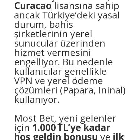
Curacao
lisansına sahip
ancak Türkiye’deki yasal
durum, bahis
şirketlerinin yerel
sunucular üzerinden
hizmet vermesini
engelliyor. Bu nedenle
kullanıcılar genellikle
VPN ve yerel ödeme
çözümleri (Papara, Ininal)
kullanıyor.
Most Bet, yeni gelenler
için
1.000 TL’ye kadar
hoş geldin bonusu
ve
ilk