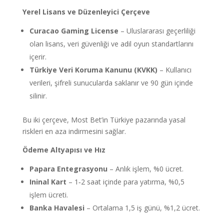
Yerel Lisans ve Düzenleyici Çerçeve
Curacao Gaming License
– Uluslararası geçerliliği
olan lisans, veri güvenliği ve adil oyun standartlarını
içerir.
Türkiye Veri Koruma Kanunu (KVKK)
– Kullanıcı
verileri, şifreli sunucularda saklanır ve 90 gün içinde
silinir.
Bu iki çerçeve, Most Bet’in Türkiye pazarında yasal
riskleri en aza indirmesini sağlar.
Ödeme Altyapısı ve Hız
Papara Entegrasyonu
– Anlık işlem, %0 ücret.
Ininal Kart
– 1‑2 saat içinde para yatırma, %0,5
işlem ücreti.
Banka Havalesi
– Ortalama 1,5 iş günü, %1,2 ücret.