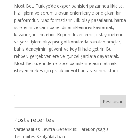
Most Bet, Türkiye’de e‑spor bahisleri pazarında likidite,
hızlı işlem ve sorumlu oyun önlemleriyle öne çıkan bir
platformdur. Maç formatlarını, ilk olay pazarlarını, harita
sürelerini ve canlı panel dinamiklerini iyi kavramak,
kazanç şansını artırır. Kupon düzenleme, risk yönetimi
ve yerel işlem altyapısı gibi konularda sunulan araçlar,
bahis deneyimini güvenli ve keyifli hale getirir. Bu
rehber, gerçek verilere ve güncel şartlara dayanarak,
Most Bet üzerinden e‑spor bahislerine adım atmak
isteyen herkes için pratik bir yol haritası sunmaktadır.
Posts recentes
Vardenafil és Levitra Generikus: Hatékonyság a
Testépítés Szolgálatában