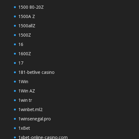
1500 80-20Z
1500A Z
1500allZ
1500Z
16
1600Z
17
181-betlive casino
1Win
1Win AZ
1win tr
1winbet.ml2
1winsenegal.pro
1xBet
1xbet-online-casino.com