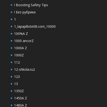
! Boosting Safety Tips
! Без рубрики
1
1_lapapillote08.com_10000
100%A Z
1000 ancorZ
1000A Z
1000Z
112
12-shkola.ru2
123
13
1350Z
1450A Z
1480A Z