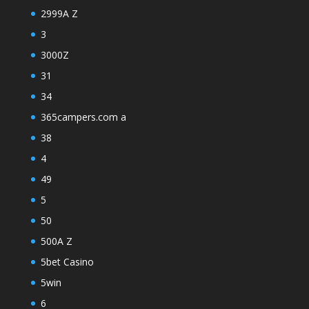
2999A Z
3
3000Z
31
34
365campers.com a
38
4
49
5
50
500A Z
5bet Casino
5win
6