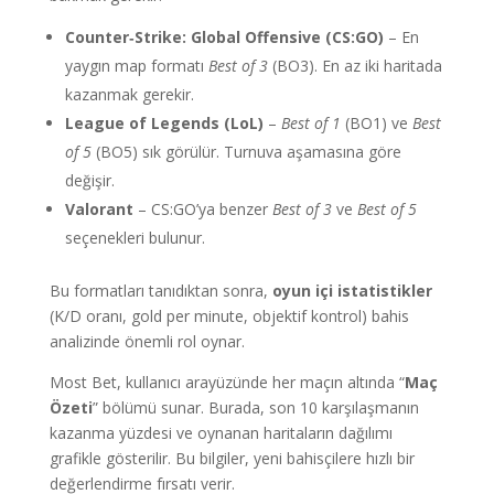
Counter‑Strike: Global Offensive (CS:GO)
– En
yaygın map formatı
Best of 3
(BO3). En az iki haritada
kazanmak gerekir.
League of Legends (LoL)
–
Best of 1
(BO1) ve
Best
of 5
(BO5) sık görülür. Turnuva aşamasına göre
değişir.
Valorant
– CS:GO’ya benzer
Best of 3
ve
Best of 5
seçenekleri bulunur.
Bu formatları tanıdıktan sonra,
oyun içi istatistikler
(K/D oranı, gold per minute, objektif kontrol) bahis
analizinde önemli rol oynar.
Most Bet, kullanıcı arayüzünde her maçın altında “
Maç
Özeti
” bölümü sunar. Burada, son 10 karşılaşmanın
kazanma yüzdesi ve oynanan haritaların dağılımı
grafikle gösterilir. Bu bilgiler, yeni bahisçilere hızlı bir
değerlendirme fırsatı verir.