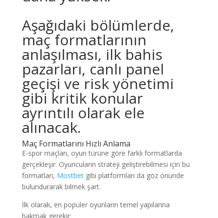
Aşağıdaki bölümlerde,
maç formatlarının
anlaşılması, ilk bahis
pazarları, canlı panel
geçişi ve risk yönetimi
gibi kritik konular
ayrıntılı olarak ele
alınacak.
Maç Formatlarını Hızlı Anlama
E‑spor maçları, oyun türüne göre farklı formatlarda
gerçekleşir. Oyuncuların strateji geliştirebilmesi için bu
formatları,
Mostbet
gibi platformları da göz önünde
bulundurarak bilmek şart.
İlk olarak, en popüler oyunların temel yapılarına
bakmak gerekir: