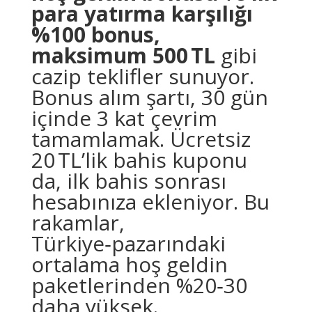
para yatırma karşılığı
%100 bonus,
maksimum 500 TL
gibi
cazip teklifler sunuyor.
Bonus alım şartı, 30 gün
içinde 3 kat çevrim
tamamlamak. Ücretsiz
20 TL’lik bahis kuponu
da, ilk bahis sonrası
hesabınıza ekleniyor. Bu
rakamlar,
Türkiye‑pazarındaki
ortalama hoş geldin
paketlerinden %20‑30
daha yüksek.