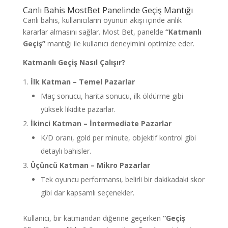
Canlı Bahis MostBet Panelinde Geçiş Mantığı
Canlı bahis, kullanıcıların oyunun akışı içinde anlık
kararlar almasını sağlar. Most Bet, panelde
“Katmanlı
Geçiş”
mantığı ile kullanıcı deneyimini optimize eder.
Katmanlı Geçiş Nasıl Çalışır?
İlk Katman – Temel Pazarlar
Maç sonucu, harita sonucu, ilk öldürme gibi
yüksek likidite pazarlar.
İkinci Katman – İntermediate Pazarlar
K/D oranı, gold per minute, objektif kontrol gibi
detaylı bahisler.
Üçüncü Katman – Mikro Pazarlar
Tek oyuncu performansı, belirli bir dakikadaki skor
gibi dar kapsamlı seçenekler.
Kullanıcı, bir katmandan diğerine geçerken
“Geçiş