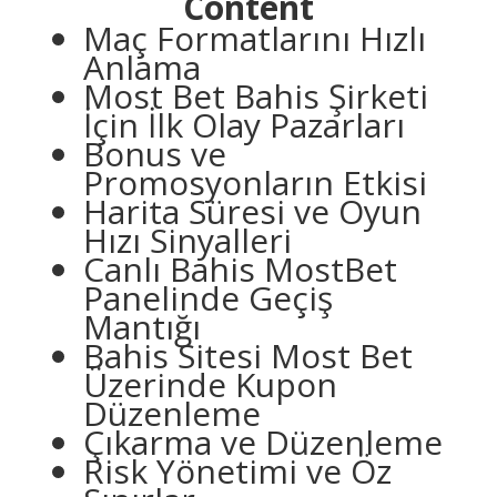
Content
Maç Formatlarını Hızlı
Anlama
Most Bet Bahis Şirketi
İçin İlk Olay Pazarları
Bonus ve
Promosyonların Etkisi
Harita Süresi ve Oyun
Hızı Sinyalleri
Canlı Bahis MostBet
Panelinde Geçiş
Mantığı
Bahis Sitesi Most Bet
Üzerinde Kupon
Düzenleme
Çıkarma ve Düzenleme
Risk Yönetimi ve Öz