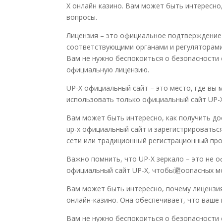
X онлайн казино. Вам может быть интересно,
вопросы.
Лицензия – это официальное подтверждение 
соответствующими органами и регуляторами
Вам не нужно беспокоиться о безопасности 
официальную лицензию.
UP-X официальный сайт – это место, где вы
использовать только официальный сайт UP
Вам может быть интересно, как получить до
up-x официальный сайт и зарегистрироватьс
сети или традиционный регистрационный про
Важно помнить, что UP-X зеркало – это не 
официальный сайт UP-X, чтобы避оопасных м
Вам может быть интересно, почему лицензия
онлайн-казино. Она обеспечивает, что ваше
Вам не нужно беспокоиться о безопасности 