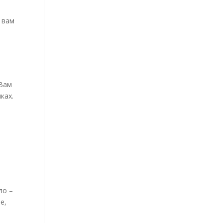
 вам
 Вам
ках.
ло –
е,