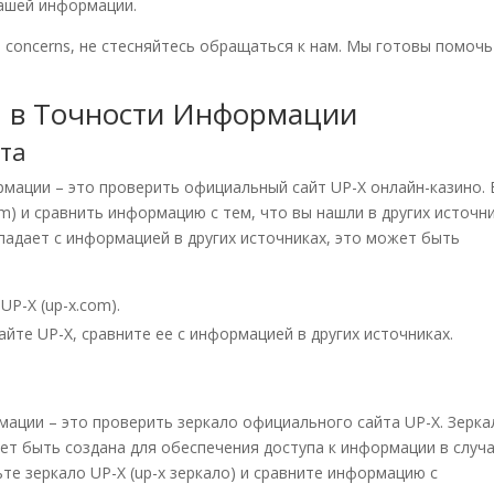
ашей информации.
и concerns, не стесняйтесь обращаться к нам. Мы готовы помочь
я в Точности Информации
та
мации – это проверить официальный сайт UP-X онлайн-казино.
m) и сравнить информацию с тем, что вы нашли в других источни
адает с информацией в других источниках, это может быть
P-X (up-x.com).
те UP-X, сравните ее с информацией в других источниках.
ации – это проверить зеркало официального сайта UP-X. Зерка
ет быть создана для обеспечения доступа к информации в случа
те зеркало UP-X (up-x зеркало) и сравните информацию с