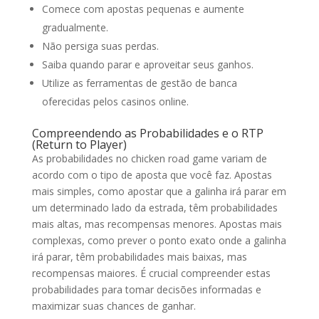
Comece com apostas pequenas e aumente
gradualmente.
Não persiga suas perdas.
Saiba quando parar e aproveitar seus ganhos.
Utilize as ferramentas de gestão de banca
oferecidas pelos casinos online.
Compreendendo as Probabilidades e o RTP
(Return to Player)
As probabilidades no chicken road game variam de
acordo com o tipo de aposta que você faz. Apostas
mais simples, como apostar que a galinha irá parar em
um determinado lado da estrada, têm probabilidades
mais altas, mas recompensas menores. Apostas mais
complexas, como prever o ponto exato onde a galinha
irá parar, têm probabilidades mais baixas, mas
recompensas maiores. É crucial compreender estas
probabilidades para tomar decisões informadas e
maximizar suas chances de ganhar.