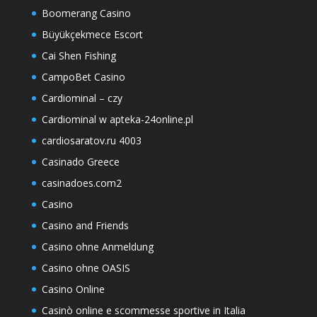
Boomerang Casino
Büyükçekmece Escort
Cai Shen Fishing
CampoBet Casino
Cardiominal – czy
Cardiominal w apteka-24online.pl
cardiosaratov.ru 4003
Casinado Greece
casinadoes.com2
Casino
Casino and Friends
Casino ohne Anmeldung
Casino ohne OASIS
Casino Online
Casinò online e scommesse sportive in Italia