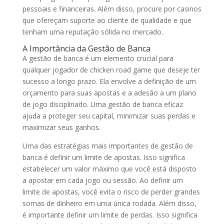
pessoais e financeiras. Além disso, procure por casinos
que ofereçam suporte ao cliente de qualidade e que
tenham uma reputação sólida no mercado.
A Importância da Gestão de Banca
A gestão de banca é um elemento crucial para
qualquer jogador de chicken road game que deseje ter
sucesso a longo prazo. Ela envolve a definição de um
orçamento para suas apostas e a adesão a um plano
de jogo disciplinado. Uma gestão de banca eficaz
ajuda a proteger seu capital, minimizar suas perdas e
maximizar seus ganhos.
Uma das estratégias mais importantes de gestão de
banca é definir um limite de apostas. Isso significa
estabelecer um valor máximo que você está disposto
a apostar em cada jogo ou sessão. Ao definir um
limite de apostas, você evita o risco de perder grandes
somas de dinheiro em uma única rodada. Além disso,
é importante definir um limite de perdas. Isso significa