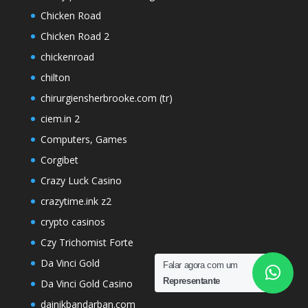
Chicken Road
Chicken Road 2
chickenroad
chilton
chirurgiensherbrooke.com (tr)
ciem.in 2
Computers, Games
Corgibet
Crazy Luck Casino
crazytime.ink z2
crypto casinos
Czy Trichomist Forte
Da Vinci Gold
Falar agora com um
Representante
Da Vinci Gold Casino
dainikbandarban.com