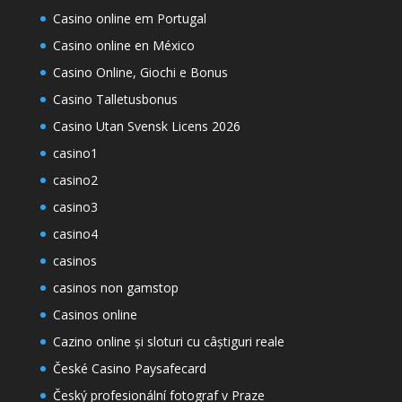
Casino online em Portugal
Casino online en México
Casino Online, Giochi e Bonus
Casino Talletusbonus
Casino Utan Svensk Licens 2026
casino1
casino2
casino3
casino4
casinos
casinos non gamstop
Casinos online
Cazino online și sloturi cu câștiguri reale
České Casino Paysafecard
Český profesionální fotograf v Praze