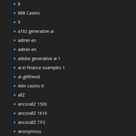
8
888 Casino
9
a16z generative ai
admin en
admin en.
adobe generative ai 1
ai in finance examples 1
ai-girlfriend
Alev casino tr
allZ
ancorallZ 1500
ancorallZ 1610
ancorallZ TP2
anonymous