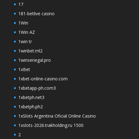
17
181-betlive casino
1Win
1Win AZ
1win tr
1winbet.ml2
1winsenegal.pro
1xBet
1xbet-online-casino.com
1xbetapp-ph.com3
1xbetph.net3
1xbetph.ph2
1xSlots Argentina Oficial Online Casino
1xslots-2026.trakholding.ru 1500
2