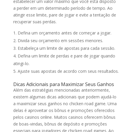
estabelecer um valor máximo que você está disposto
a perder em um determinado período de tempo. Ao
atingir esse limite, pare de jogar e evite a tentação de
recuperar suas perdas.
Defina um orçamento antes de começar a jogar.
Divida seu orçamento em sessões menores.
Estabeleça um limite de apostas para cada sessão.
Defina um limite de perdas e pare de jogar quando
atingi-lo.
Ajuste suas apostas de acordo com seus resultados.
Dicas Adicionais para Maximizar Seus Ganhos
Além das estratégias mencionadas anteriormente,
existem algumas dicas adicionais que podem ajudá-lo
a maximizar seus ganhos no chicken road game. Uma
delas é aproveitar os bônus e promoções oferecidos
pelos casinos online. Muitos casinos oferecem bônus
de boas-vindas, bônus de depósito e promoções
especiais para jogadores de chicken road games. Ao