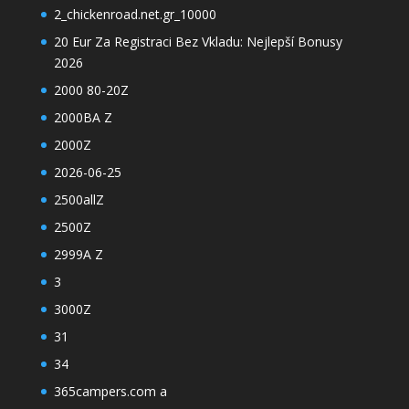
2_chickenroad.net.gr_10000
20 Eur Za Registraci Bez Vkladu: Nejlepší Bonusy
2026
2000 80-20Z
2000BA Z
2000Z
2026-06-25
2500allZ
2500Z
2999A Z
3
3000Z
31
34
365campers.com a