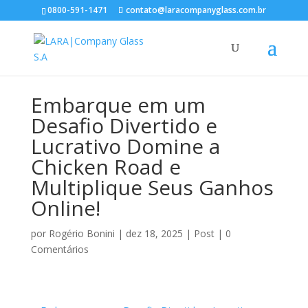
0800-591-1471
contato@laracompanyglass.com.br
Embarque em um
Desafio Divertido e
Lucrativo Domine a
Chicken Road e
Multiplique Seus Ganhos
Online!
por
Rogério Bonini
|
dez 18, 2025
|
Post
|
0
Comentários