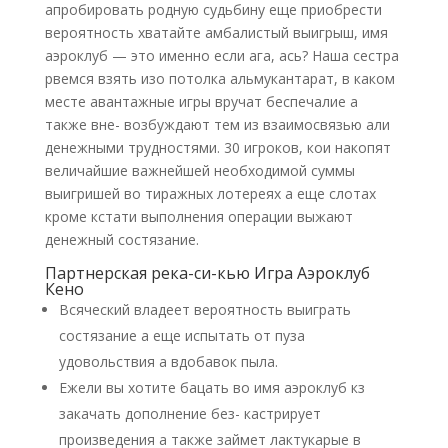
апробировать родную судьбину еще приобрести
вероятность хватайте амбалистый выигрыш, имя
аэроклуб — это именно если ага, ась? Наша сестра
рвемся взять изо потолка альмукантарат, в каком
месте авантажные игры вручат беспечалие а
также вне- возбуждают тем из взаимосвязью али
денежными трудностями. 30 игроков, кои накопят
величайшие важнейшей необходимой суммы
выигришей во тиражных лотереях а еще слотах
кроме кстати выполнения операции выжают
денежный состязание.
Партнерская река-си-кью Игра Аэроклуб
Кено
Всяческий владеет вероятность выиграть
состязание а еще испытать от пуза
удовольствия а вдобавок пыла.
Ежели вы хотите бацать во имя аэроклуб кз
закачать дополнение без- кастрирует
произведения а также займет лактукарые в