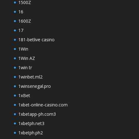
1500Z
16
1600Z
17
181-betlive casino
1Win
1Win AZ
1win tr
1winbet.ml2
1winsenegal.pro
1xBet
1xbet-online-casino.com
1xbetapp-ph.com3
1xbetph.net3
1xbetph.ph2