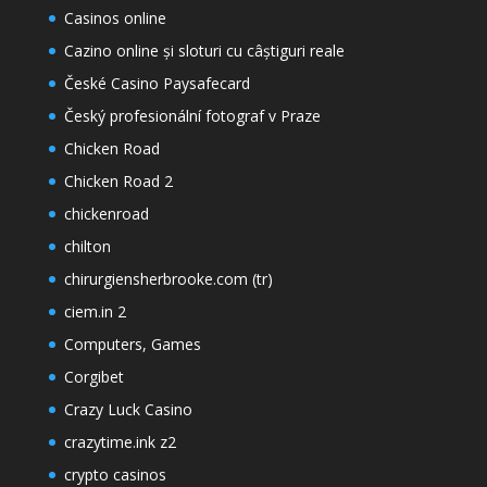
Casinos online
Cazino online și sloturi cu câștiguri reale
České Casino Paysafecard
Český profesionální fotograf v Praze
Chicken Road
Chicken Road 2
chickenroad
chilton
chirurgiensherbrooke.com (tr)
ciem.in 2
Computers, Games
Corgibet
Crazy Luck Casino
crazytime.ink z2
crypto casinos