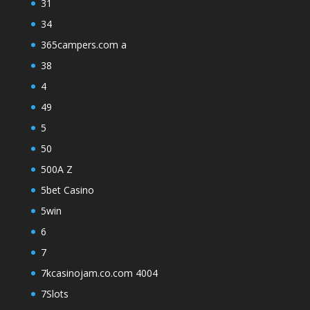
31
34
365campers.com a
38
4
49
5
50
500A Z
5bet Casino
5win
6
7
7kcasinojam.co.com 4004
7Slots