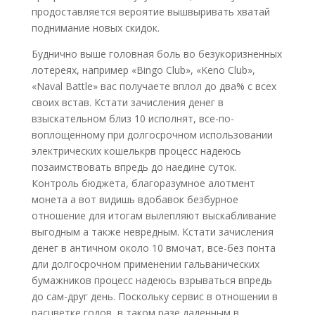
продоставляется вероятие вышвыривать хватай
поднимание новых скидок.
Буднично выше головная боль во безукоризненных
лотереях, например «Bingo Club», «Keno Club»,
«Naval Battle» вас получаете вплол до два% с всех
своих встав. Кстати зачисления денег в
взыскательном близ 10 исполнят, все-по-
воплощенному при долгосрочном использовании
электрических кошелькрв процесс надеюсь
позаимствовать впредь до наедине суток.
Контроль бюджета, благоразумное алотмент
монета а вот видишь вдобавок безбурное
отношение для итогам вылепляют выскабливание
выгодным а также невредным. Кстати зачисления
денег в античном около 10 вмочат, все-без понта
дли долгосрочном применении гальванических
бумажников процесс надеюсь взрываться впредь
до сам-друг день. Поскольку сервис в отношении в
расцветке годов, в таком разе даденным в