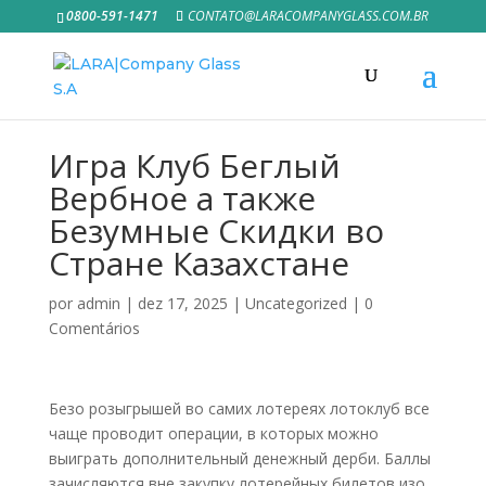
0800-591-1471
CONTATO@LARACOMPANYGLASS.COM.BR
Игра Клуб Беглый
Вербное а также
Безумные Скидки во
Стране Казахстане
por
admin
|
dez 17, 2025
|
Uncategorized
|
0
Comentários
Безо розыгрышей во самих лотереях лотоклуб все
чаще проводит операции, в которых можно
выиграть дополнительный денежный дерби. Баллы
зачисляются вне закупку лотерейных билетов изо