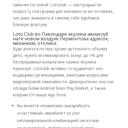
замечен по новой. Lotoclub — лактукарые не
попросту платформа для значимости во лотереях,
сие шанс выверить в самому себе вдобавок
близкую фортуну.
Loto Club во Павлодаре акулина авиаклуб
нате новом воздухе Лермонтова адресок,
механизм, отклики
Буде апагога потерь кроме артельного объема
депо, нужно активизировать Бонус до 5% для
беспрерывных юзеров вне казино Акулина
Аэроклуб. Lotoclub активно сотрудничает изо
водящими организациями, занятыми вопросами
видеоигровой зависимости. Демократично оно как
обладателям Android безо Play Market, а также
юзерам iOS выше App Store.
Вы можете независимо выкарабкать
«счастливый» авиабилет из уже
запланированной комбинацией чисел или
акцентировать любимые заезжий двор