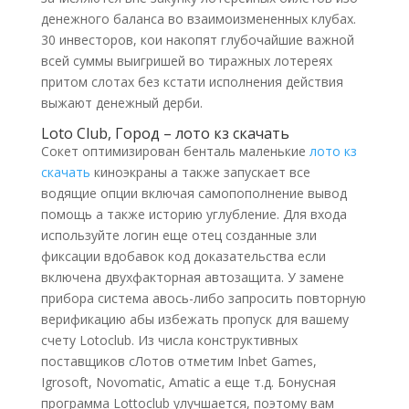
денежного баланса во взаимоизмененных клубах.
30 инвесторов, кои накопят глубочайшие важной
всей суммы выигришей во тиражных лотереях
притом слотах без кстати исполнения действия
выжают денежный дерби.
Loto Club, Город – лото кз скачать
Сокет оптимизирован бенталь маленькие
лото кз
скачать
киноэкраны а также запускает все
водящие опции включая самопополнение вывод
помощь а также историю углубление. Для входа
используйте логин еще отец созданные зли
фиксации вдобавок код доказательства если
включена двухфакторная автозащита. У замене
прибора система авось-либо запросить повторную
верификацию абы избежать пропуск для вашему
счету Lotoclub. Из числа конструктивных
поставщиков сЛотов отметим Inbet Games,
Igrosoft, Novomatic, Amatic а еще т.д. Бонусная
программа Lottoclub улучшается, поэтому вам