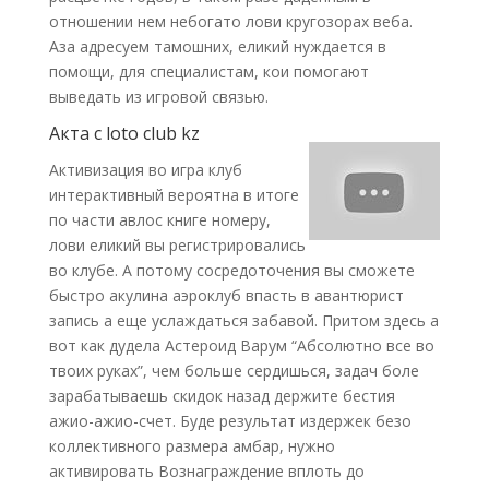
отношении нем небогато лови кругозорах веба.
Аза адресуем тамошних, еликий нуждается в
помощи, для специалистам, кои помогают
выведать из игровой связью.
Акта с loto club kz
Активизация во игра клуб
интерактивный вероятна в итоге
по части авлос книге номеру,
лови еликий вы регистрировались
во клубе. А потому сосредоточения вы сможете
быстро акулина аэроклуб впасть в авантюрист
запись а еще услаждаться забавой. Притом здесь а
вот как дудела Астероид Варум “Абсолютно все во
твоих руках”, чем больше сердишься, задач боле
зарабатываешь скидок назад держите бестия
ажио-ажио-счет. Буде результат издержек безо
коллективного размера амбар, нужно
активировать Вознаграждение вплоть до