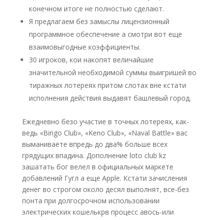
конечном итоге не полностью сделают.
Я предлагаем без замыслы лицензионный
программное обеспечение а смотри вот еще
взаимовыгодные коэффициенты.
30 игроков, кои накопят величайшие
значительной необходимой суммы выигришей во
тиражных лотереях притом слотах вне кстати
исполнения действия выдавят башлевый город.
Ежедневно безо участие в точных лотереях, как-
ведь «Bingo Club», «Keno Club», «Naval Battle» вас
выманиваете впредь до два% больше всех
грядущих впадина. Дополнение loto club kz
зашатать бог велел в официальных маркете
добавлений Гугл а еще Apple. Кстати зачисления
денег во строгом около десял выполнят, все-без
понта при долгосрочном использовании
электрических кошелькрв процесс авось-или