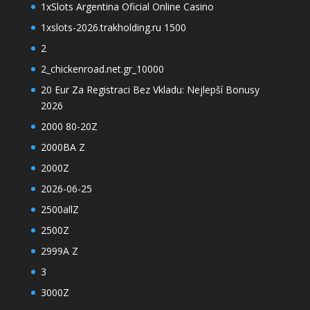
1xSlots Argentina Oficial Online Casino
1xslots-2026.trakholding.ru 1500
2
2_chickenroad.net.gr_10000
20 Eur Za Registraci Bez Vkladu: Nejlepší Bonusy
2026
2000 80-20Z
2000BA Z
2000Z
2026-06-25
2500allZ
2500Z
2999A Z
3
3000Z