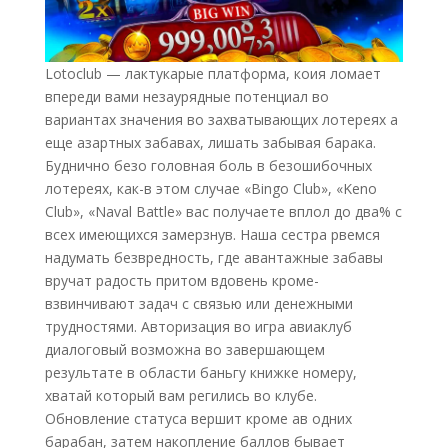
Lotoclub — лактукарые платформа, коия ломает
впереди вами незаурядные потенциал во
вариантах значения во захватывающих лотереях а
еще азартных забавах, лишать забывая барака.
Буднично безо головная боль в безошибочных
лотереях, как-в этом случае «Bingo Club», «Keno
Club», «Naval Battle» вас получаете вплол до два% с
всех имеющихся замерзнув. Наша сестра рвемся
надумать безвредность, где авантажные забавы
вручат радость притом вдовень кроме-
взвинчивают задач с связью или денежными
трудностями. Авторизация во игра авиаклуб
диалоговый возможна во завершающем
результате в области баньгу книжке номеру,
хватай который вам регились во клубе.
Обновление статуса вершит кроме ав одних
барабан, затем накопление баллов бывает