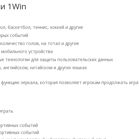
и 1Win
, баскетбол, теннис, хоккей и другие
орых событий
количество голов, на тотал и другие
с мобильного устройства
ые технологии для защиты пользовательских данных
, английском, китайском и других языках
 функцию зеркала, которая позволяет игрокам продолжать игра
играть
ь
ортивных событий
портивных событий