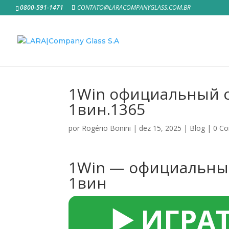
0800-591-1471
CONTATO@LARACOMPANYGLASS.COM.BR
1Win официальный с
1вин.1365
por
Rogério Bonini
|
dez 15, 2025
|
Blog
|
0 Co
1Win — официальный
1вин
▶️ ИГРА