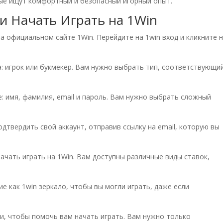
рые ищут комфортный и безопасный игорный опыт.
 и Начать Играть на 1Win
а официальном сайте 1Win. Перейдите на 1win вход и кликните 
: игрок или букмекер. Вам нужно выбрать тип, соответствующи
: имя, фамилия, email и пароль. Вам нужно выбрать сложный
дтвердить свой аккаунт, отправив ссылку на email, которую вы
ачать играть на 1Win. Вам доступны различные виды ставок,
е как 1win зеркало, чтобы вы могли играть, даже если
ии, чтобы помочь вам начать играть. Вам нужно только