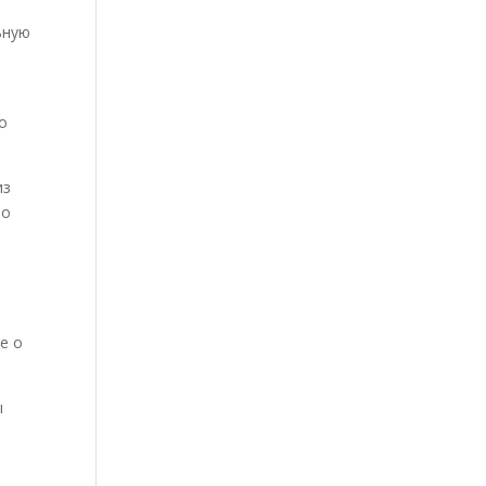
ьную
то
из
то
е о
ы