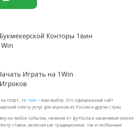
Букмекерской Конторы 1вин
1Win
Начать Играть на 1Win
 Игроков
 на спорт, то
1win
– ваш выбор. Это официальный сайт
рокий спектр услуг для игроков из России и других стран.
авку на любое событие, начиная от футбола и заканчивая хоккее
пектр ставок, включая как традиционные, так и необычные