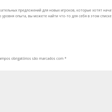
кательных предложений для новых игроков, которые хотят нача
 уровня опыта, вы можете найти что-то для себя в этом списке
ampos obrigatórios são marcados com
*