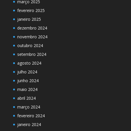
março 2025
fevereiro 2025
janeiro 2025
dezembro 2024
novembro 2024
outubro 2024
setembro 2024
agosto 2024
julho 2024
junho 2024
maio 2024
abril 2024
março 2024
fevereiro 2024
janeiro 2024