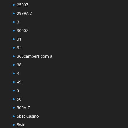
2500Z
2999A Z
3
3000Z
31
34
365campers.com a
38
4
49
5
50
500A Z
5bet Casino
5win