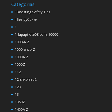
Categorias
! Boosting Safety Tips
! Без рубрики
1
1_lapapillote08.com_10000
100%A Z
1000 ancorZ
1000A Z
1000Z
112
12-shkola.ru2
123
13
1350Z
1450A Z