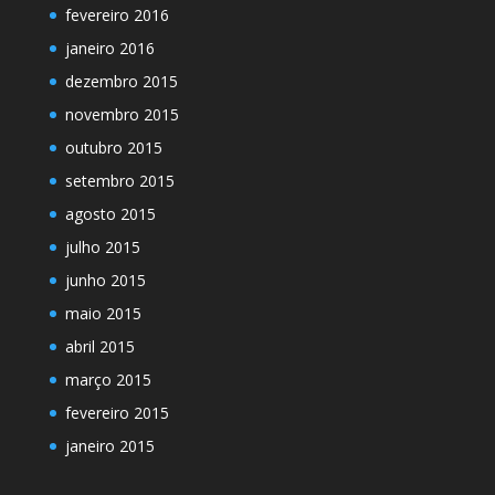
fevereiro 2016
janeiro 2016
dezembro 2015
novembro 2015
outubro 2015
setembro 2015
agosto 2015
julho 2015
junho 2015
maio 2015
abril 2015
março 2015
fevereiro 2015
janeiro 2015