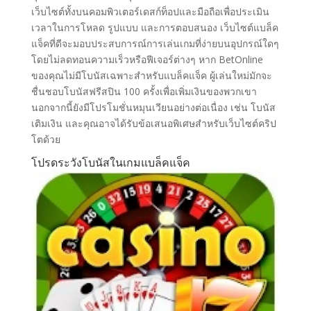
เว็บไซต์ทั้งบนคอมพิวเตอร์เดสก์ท็อปและมือถือเพื่อประเมิน
เวลาในการโหลด รูปแบบ และการตอบสนอง เว็บไซต์แบล็ค
แจ็คที่ดีจะมอบประสบการณ์การเล่นเกมที่ง่ายบนอุปกรณ์ใดๆ
โดยไม่ลดทอนความเร็วหรือฟีเจอร์ต่างๆ หาก BetOnline
ของคุณไม่มีโบนัสเฉพาะสำหรับแบล็คแจ็ค ผู้เล่นใหม่มักจะ
ชื่นชอบโบนัสฟรีสปิน 100 ครั้งเพื่อเพิ่มเงินของพวกเขา
นอกจากนี้ยังมีโปรโมชั่นหมุนเวียนอย่างต่อเนื่อง เช่น โบนัส
เติมเงิน และคุณอาจได้รับข้อเสนอพิเศษสำหรับเว็บไซต์คริป
โตด้วย
โปรดระวังโบนัสในเกมแบล็คแจ็ค