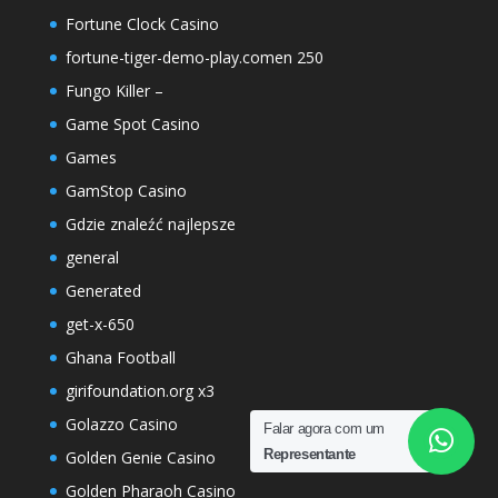
Fortune Clock Casino
fortune-tiger-demo-play.comen 250
Fungo Killer –
Game Spot Casino
Games
GamStop Casino
Gdzie znaleźć najlepsze
general
Generated
get-x-650
Ghana Football
girifoundation.org x3
Golazzo Casino
Falar agora com um
Representante
Golden Genie Casino
Golden Pharaoh Casino