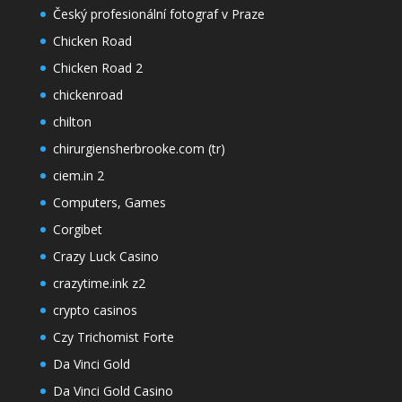
Český profesionální fotograf v Praze
Chicken Road
Chicken Road 2
chickenroad
chilton
chirurgiensherbrooke.com (tr)
ciem.in 2
Computers, Games
Corgibet
Crazy Luck Casino
crazytime.ink z2
crypto casinos
Czy Trichomist Forte
Da Vinci Gold
Da Vinci Gold Casino