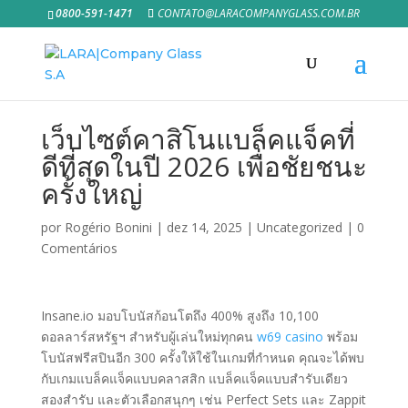
0800-591-1471
CONTATO@LARACOMPANYGLASS.COM.BR
เว็บไซต์คาสิโนแบล็คแจ็คที่
ดีที่สุดในปี 2026 เพื่อชัยชนะ
ครั้งใหญ่
por
Rogério Bonini
|
dez 14, 2025
|
Uncategorized
|
0
Comentários
Insane.io มอบโบนัสก้อนโตถึง 400% สูงถึง 10,100
ดอลลาร์สหรัฐฯ สำหรับผู้เล่นใหม่ทุกคน
w69 casino
พร้อม
โบนัสฟรีสปินอีก 300 ครั้งให้ใช้ในเกมที่กำหนด คุณจะได้พบ
กับเกมแบล็คแจ็คแบบคลาสสิก แบล็คแจ็คแบบสำรับเดียว
สองสำรับ และตัวเลือกสนุกๆ เช่น Perfect Sets และ Zappit