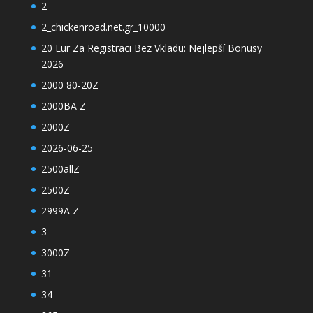
2
2_chickenroad.net.gr_10000
20 Eur Za Registraci Bez Vkladu: Nejlepší Bonusy
2026
2000 80-20Z
2000BA Z
2000Z
2026-06-25
2500allZ
2500Z
2999A Z
3
3000Z
31
34