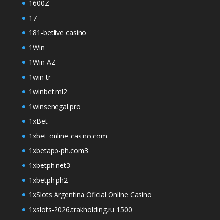
1600Z
17
181-betlive casino
1Win
1Win AZ
1win tr
1winbet.ml2
1winsenegal.pro
1xBet
1xbet-online-casino.com
1xbetapp-ph.com3
1xbetph.net3
1xbetph.ph2
1xSlots Argentina Oficial Online Casino
1xslots-2026.trakholding.ru 1500