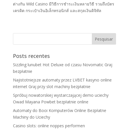
ต่างกัน Wild Casino มีวิธีการชำระเงินหลายวิธี รวมถึงบัตร
เครดิต กระเป๋าเงินอิเล็กทรอนิกส์ และสกุลเงินดิจิทัล
Posts recentes
Sizzling lunubet Hot Deluxe od czasu Novomatic Graj
bezpłatnie
Najistotniejsze automaty przez LVBET kasyno online
internet Graj przy slot machiny bezpłatnie
Spróbuj nowatorskiej wystarczającej demo uciechy
Owad Mayana Powbet bezpłatnie online
Automaty do Booi Komputerów Online Bezpłatne
Machiny do Uciechy
Casino slots: online noppes performen