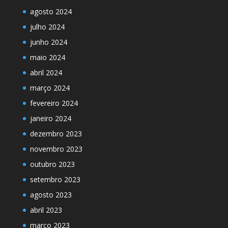
agosto 2024
julho 2024
junho 2024
maio 2024
abril 2024
março 2024
fevereiro 2024
janeiro 2024
dezembro 2023
novembro 2023
outubro 2023
setembro 2023
agosto 2023
abril 2023
março 2023