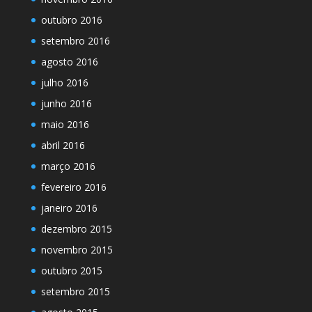
outubro 2016
setembro 2016
agosto 2016
julho 2016
junho 2016
maio 2016
abril 2016
março 2016
fevereiro 2016
janeiro 2016
dezembro 2015
novembro 2015
outubro 2015
setembro 2015