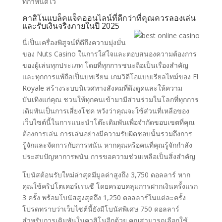
ที่กำหนดไว้
คาสิโนแบล็คแจ็คออนไลน์ที่ดีกว่าที่คุณควรลองเล่น
และรับเงินจริงภายในปี 2025
นี่เป็นเครื่องพิสูจน์ที่ดีถึงความมุ่งมั่น
ของ Nuts Casino ในการใส่ใจและตอบสนองความต้องการ
ของผู้เล่นทุกประเภท โดยที่ทุกการชนะถือเป็นเรื่องสำคัญ
และทุกการแพ้ถือเป็นบทเรียน เกมวิดีโอแบบเรียลไทม์ของ El
Royale สร้างระบบนิเวศทางสังคมที่ดึงดูดและให้ความ
บันเทิงแก่คุณ ชวนให้ทุกคนเข้ามามีส่วนร่วมในโลกที่ทุกการ
เดิมพันเป็นการเสี่ยงโชค หวังว่าคุณจะใช้ส่วนที่เหลือของ
เว็บไซต์นี้ในการแนะนำโต๊ะเดิมพันเพื่อจำกัดขอบเขตที่คุณ
ต้องการเล่น การเล่นอย่างมีความรับผิดชอบนั้นรวมถึงการ
รู้จักและจัดการกับการพนัน หากคุณหรือคนที่คุณรู้จักกำลัง
ประสบปัญหาการพนัน การขอความช่วยเหลือเป็นสิ่งสำคัญ
โบนัสต้อนรับใหม่ล่าสุดมีมูลค่าสูงถึง 3,750 ดอลลาร์ หาก
คุณใช้คริปโตเคอร์เรนซี โดยครอบคลุมการฝากเงินครั้งแรก
3 ครั้ง พร้อมโบนัสสูงสุดถึง 1,250 ดอลลาร์ในแต่ละครั้ง
โปรดทราบว่าเว็บไซต์นี้ยังมีโบนัสพิเศษ 750 ดอลลาร์
สำหรับการเดิมพันในคาสิโนอีกด้วย คุณสามารถเลือกใช้