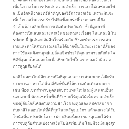
เพิ่มโอกาสในการประสบความสำเร็จ การแยกไพ่เอซและไพ่
8 เป็นอีกหนึ่งกลยุทธ์สำคัญของวิธีการแรกเริ่ม เพราะมันจะ
เพิ่มโอกาสในการสร้างไพ่ที่แข็งแกร่งขึ้น นอกจากนี้ยัง
จำเป็นต้องหลีกเลี่ยงการเดิมพันประกันภัย ซึ่งมีมูลค่าที่
ต้องการเป็นลบและจะลดเงินของคุณลงเรื่อยๆ ในแต่ละปี ใน
รูปแบบนี้ ผู้เล่นจะตัดสินใจพร้อมกัน ซึ่งจะช่วยเร่งการเล่น
เกมและทำให้สามารถเล่นไพ่ได้มากขึ้นในระยะเวลาที่สั้นลง
การใช้แผนผังกลยุทธ์แบล็คแจ็คช่วยให้คุณสามารถตัดสินใจ
ที่ดีที่สุดต่อไพ่แต่ละใบเมื่อเทียบกับไพ่ใบแรกของเจ้ามือ ลด
การสูญเสียลงได้
คาสิโนออนไลน์อีกแห่งหนึ่งที่คุณสามารถเล่นเกมบนโต๊ะรับ
ประทานอาหารได้นั้น มีฟังก์ชั่นที่ให้ความบันเทิงมากมาย
เช่น ห้องแชทสำหรับพูดคุยกับตัวแทนใหม่และผู้เล่นคนอื่นๆ
นอกจากนี้ ห้องแชทในพื้นที่ยังช่วยให้คุณได้เห็นความสำเร็จ
ของผู้อื่นใกล้เคียงกับความสำเร็จของคุณเอง สมัครสมาชิก
กับคาสิโนออนไลน์ที่ดีที่สุดในสหรัฐอเมริกา แล้วคุณจะได้รับ
โบนัสที่น่าประทับใจ การฝากเงินครั้งแรกของคุณจะได้รับ
การจับคู่กับส่วนแบ่งจากเงินโบนัสเพิ่มเติม โดยมีวงเงินสูงสุด