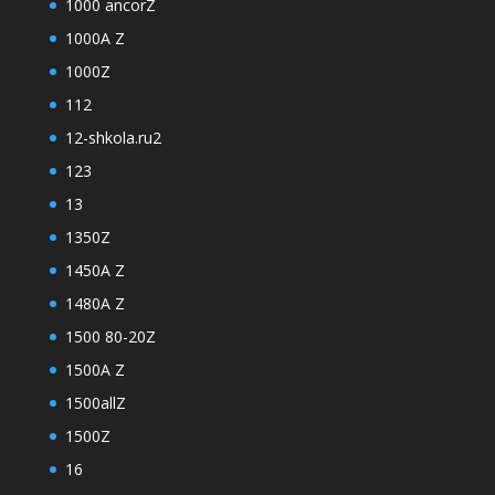
1000 ancorZ
1000A Z
1000Z
112
12-shkola.ru2
123
13
1350Z
1450A Z
1480A Z
1500 80-20Z
1500A Z
1500allZ
1500Z
16