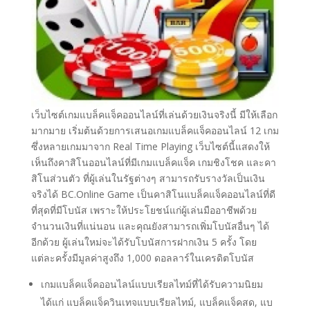
เว็บไซต์เกมแบล็คแจ็คออนไลน์ที่เล่นด้วยเงินจริงนี้ มีให้เลือก
มากมาย เริ่มต้นด้วยการเสนอเกมแบล็คแจ็คออนไลน์ 12 เกม
ซึ่งหลายเกมมาจาก Real Time Playing เว็บไซต์นี้แสดงให้
เห็นถึงคาสิโนออนไลน์ที่มีเกมแบล็คแจ็ค เกมชิงโชค และคา
สิโนส่วนตัว ที่ผู้เล่นในรัฐต่างๆ สามารถรับรางวัลเป็นเงิน
จริงได้ BC.Online Game เป็นคาสิโนแบล็คแจ็คออนไลน์ที่ดี
ที่สุดที่มีโบนัส เพราะให้ประโยชน์แก่ผู้เล่นมืออาชีพด้วย
จำนวนเงินที่แน่นอน และคุณยังสามารถเพิ่มโบนัสอื่นๆ ได้
อีกด้วย ผู้เล่นใหม่จะได้รับโบนัสการฝากเงิน 5 ครั้ง โดย
แต่ละครั้งมีมูลค่าสูงถึง 1,000 ดอลลาร์ในเครดิตโบนัส
เกมแบล็คแจ็คออนไลน์แบบเรียลไทม์ที่ได้รับความนิยม
ได้แก่ แบล็คแจ็ควินเทจแบบเรียลไทม์, แบล็คแจ็คสด, แบ